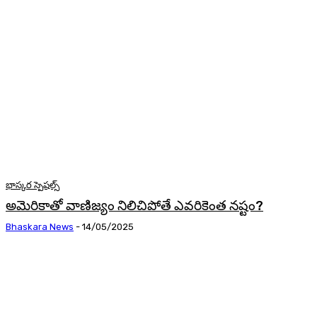
భాస్కర స్పెషల్స్
అమెరికాతో వాణిజ్యం నిలిచిపోతే ఎవరికెంత నష్టం?
Bhaskara News
-
14/05/2025