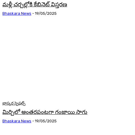
మళ్లీ చర్చల్లోకి కేబినెట్‌ విస్తరణ
Bhaskara News
-
19/05/2025
భాస్కర స్పెషల్స్
మిర్చిలో అంతరపంటగా గంజాయి సాగు
Bhaskara News
-
19/05/2025