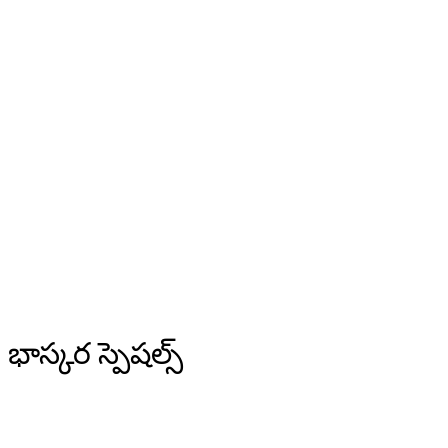
భాస్కర స్పెషల్స్
ఆంధ్రప్రదేశ్
ఇ-పేపర్
డాక్టర్ వాయిస్