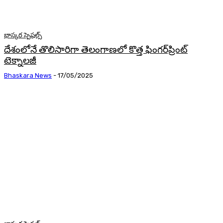
భాస్కర స్పెషల్స్
దేశంలోనే తొలిసారిగా తెలంగాణలో కొత్త ఫింగర్‌ప్రింట్‌
టెక్నాలజీ
Bhaskara News
-
17/05/2025