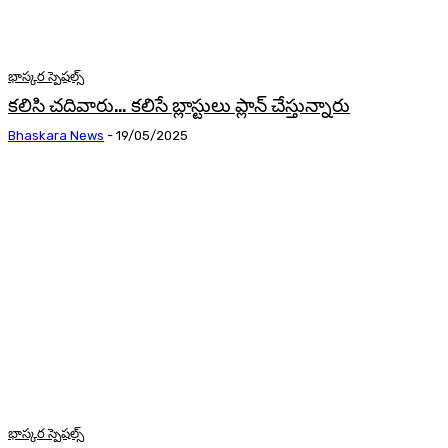
భాస్కర స్పెషల్స్
కలిసి చదివారు… కలిసే బ్లాస్టులు ప్లాన్ చేస్తున్నారు
Bhaskara News
-
19/05/2025
భాస్కర స్పెషల్స్