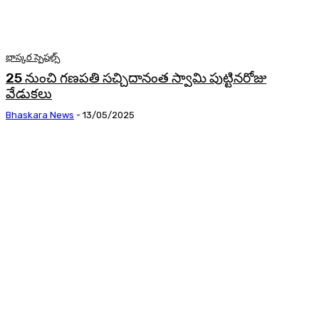
భాస్కర స్పెషల్స్
25 నుంచి గణపతి సచ్చిదానంత స్వామి పుట్టినరోజు
వేడుకలు
Bhaskara News
-
13/05/2025