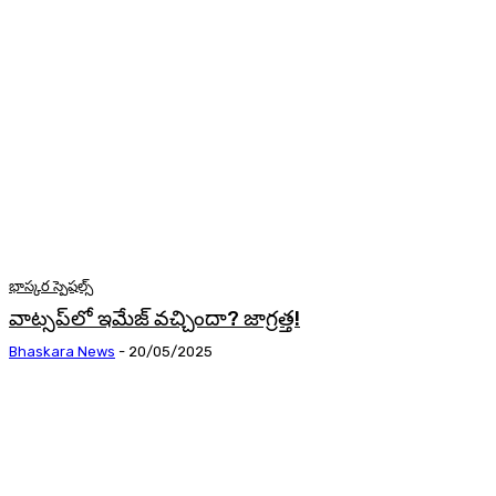
భాస్కర స్పెషల్స్
వాట్సప్‌లో ఇమేజ్‌ వచ్చిందా? జాగ్రత్త!
Bhaskara News
-
20/05/2025