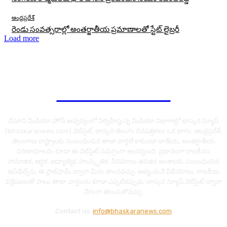
ఆంధ్రప్రదేశ్
రెండు సంవత్సరాల్లో అంతర్జాతీయ ప్రమాణాలతో స్టేట్ లైబ్రరీ
Load more
Bhaskara News
నేమాని మీడియా హౌస్ ఆధ్వర్యంలో నిర్వహిస్తున్న మీడియా విభాగాల్లో భాస్కర న్యూస్
(bhaskaranews.com) వెబ్‌సైట్, భాస్కర తెలుగు దినపత్రికలు ఒక భాగం. ఆంధ్రప్రదేశ్,
తెలంగాణ రాష్ట్రాలకు సంబంధించిన తాజా వార్తలే కాకుండా జాతీయ, అంతర్జాతీయ
పరిణామాలను కూడా ఈ వెబ్‌సైట్ సమగ్రంగా అందిస్తుంది. ప్రధానంగా రాజకీయ,
సామాజిక, ఆర్థిక, ఆధ్యాత్మిక, సాంస్కృతిక, సినిమాలు తదితర అంశాలకు సంబంధించిన
అప్‌డేట్స్‌ను ఈ ప్లాట్‌ఫామ్‌ ద్వారా మీరు పొందవచ్చు. ఆకట్టుకునే వీడియోలు, రాజకీయ
విశ్లేషణలతో పాటు తాజా వార్తలను కూడా ఎప్పటికప్పుడు భాస్కర న్యూస్ వెబ్‌సైట్ ద్వారా
వేగంగా తెలుసుకోవచ్చు.
Contact us:
info@bhaskaranews.com