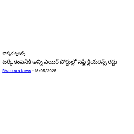
భాస్కర స్పెషల్స్
టర్కీ కంపెనీకి అన్ని ఎయిర్ పోర్టుల్లో సెఫ్టీ క్లియరెన్స్ రద్దు
Bhaskara News
-
16/05/2025