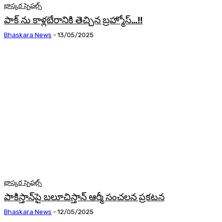
భాస్కర స్పెషల్స్
పాక్ ను కాళ్లబేరానికి తెచ్చిన బ్రహ్మోస్…!!
Bhaskara News
-
13/05/2025
భాస్కర స్పెషల్స్
పాకిస్తాన్‌పై బలూచిస్తాన్‌ ఆర్మీ సంచలన ప్రకటన
Bhaskara News
-
12/05/2025