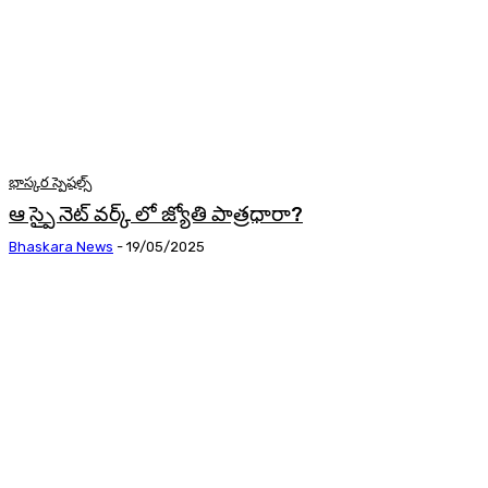
భాస్కర స్పెషల్స్
ఆ స్పై నెట్ వర్క్ లో జ్యోతి పాత్రధారా?
Bhaskara News
-
19/05/2025