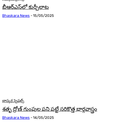
బీఆర్‌ఎస్‌లో కుర్చీలాట
Bhaskara News
-
15/05/2025
భాస్కర స్పెషల్స్
శతృ ద్రోణ్ గుంపుల పని పట్టే సరికొత్త భార్గవాస్త్రం
Bhaskara News
-
14/05/2025