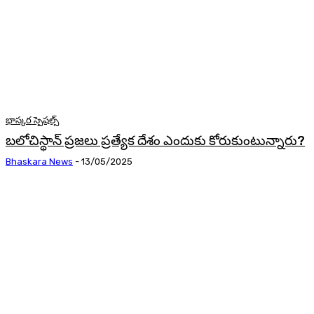
భాస్కర స్పెషల్స్
బలోచిస్థాన్ ప్రజలు ప్రత్యేక దేశం ఎందుకు కోరుకుంటున్నారు?
Bhaskara News
-
13/05/2025