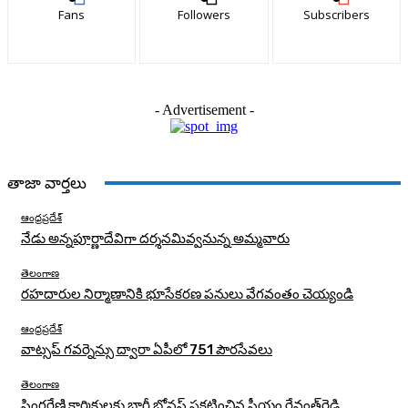
Fans
Followers
Subscribers
- Advertisement -
తాజా వార్తలు
ఆంధ్రప్రదేశ్
నేడు అన్నపూర్ణాదేవిగా దర్శనమివ్వనున్న అమ్మవారు
తెలంగాణ
రహదారుల నిర్మాణానికి భూసేకరణ పనులు వేగవంతం చెయ్యండి
ఆంధ్రప్రదేశ్
వాట్సప్ గవర్నెన్సు ద్వారా ఏపీలో 751 పౌరసేవలు
తెలంగాణ
సింగరేణి కార్మికులకు భారీ బోనస్‌ ప్రకటించిన సీయం రేవంత్‌రెడ్డి