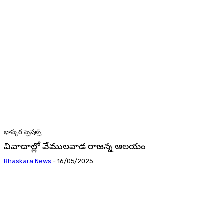
భాస్కర స్పెషల్స్
వివాదాల్లో వేములవాడ రాజన్న ఆలయం
Bhaskara News
-
16/05/2025