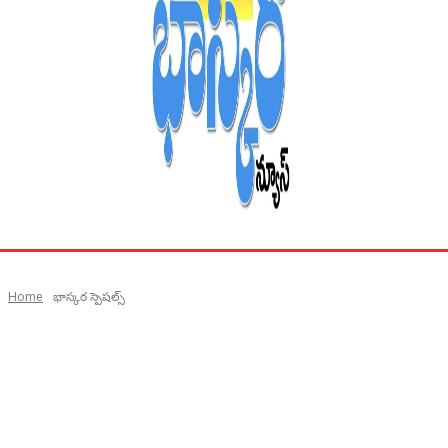
Home
భాస్కర స్పెషల్స్