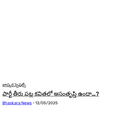
భాస్కర స్పెషల్స్
పార్టీ తీరు పట్ల కవితలో అసంతృప్తి ఉందా…?
Bhaskara News
-
12/05/2025