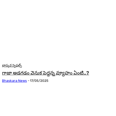
భాస్కర స్పెషల్స్
గాజా అడగడం వెనుక పెద్దన్న వ్యూహం ఏంటి..?
Bhaskara News
-
17/05/2025