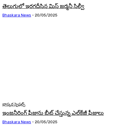
తెలుగులో ఇరగదీసిన మిస్‌ జర్మనీ సిల్వీ
Bhaskara News
-
20/05/2025
భాస్కర స్పెషల్స్
ఇంజనీరింగ్‌ ఫీజును బీట్‌ చేస్తున్న ఎల్‌కేజీ ఫీజులు
Bhaskara News
-
20/05/2025