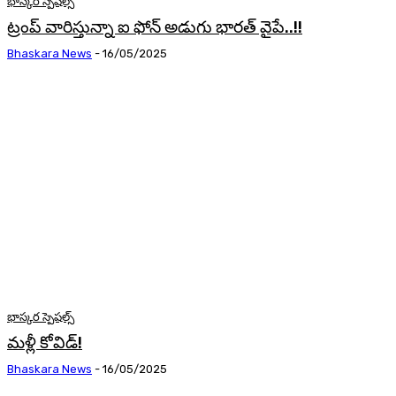
భాస్కర స్పెషల్స్
ట్రంప్ వారిస్తున్నా ఐ ఫోన్ అడుగు భారత్ వైపే..!!
Bhaskara News
-
16/05/2025
భాస్కర స్పెషల్స్
మళ్లీ కోవిడ్‌!
Bhaskara News
-
16/05/2025