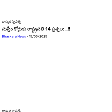
భాస్కర స్పెషల్స్
సుప్రీం కోర్టుకు రాష్ట్రపతి 14 ప్రశ్నలు…!!
Bhaskara News
-
15/05/2025
భాస్కర స్పెషల్స్