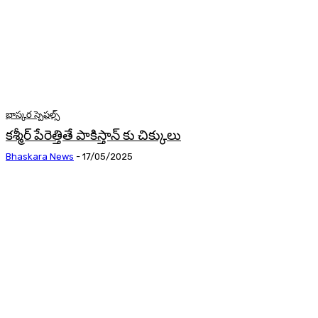
భాస్కర స్పెషల్స్
కశ్మీర్ పేరెత్తితే పాకిస్తాన్ కు చిక్కులు
Bhaskara News
-
17/05/2025