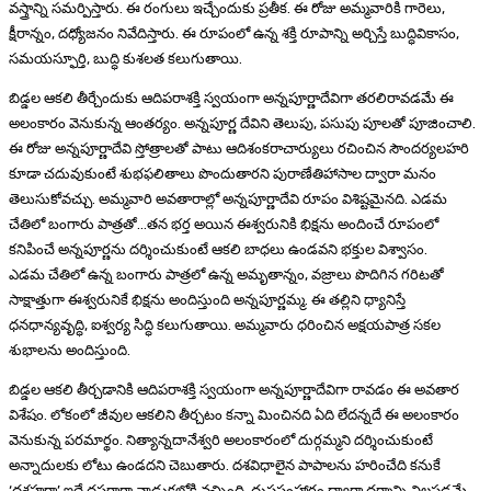
వస్త్రాన్ని సమర్పిస్తారు. ఈ రంగులు ఇచ్చేందుకు ప్రతీక. ఈ రోజు అమ్మవారికి గారెలు,
క్షీరాన్నం, దధ్యోజనం నివేదిస్తారు. ఈ రూపంలో ఉన్న శక్తి రూపాన్ని అర్చిస్తే బుద్ధివికాసం,
సమయస్ఫూర్తి, బుద్ధి కుశలత కలుగుతాయి.
బిడ్డల ఆకలి తీర్చేందుకు ఆదిపరాశక్తి స్వయంగా అన్నపూర్ణాదేవిగా తరలిరావడమే ఈ
అలంకారం వెనుకున్న ఆంతర్యం. అన్నపూర్ణ దేవిని తెలుపు, పసుపు పూలతో పూజించాలి.
ఈ రోజు అన్నపూర్ణాదేవి స్తోత్రాలతో పాటు ఆదిశంకరాచార్యులు రచించిన సౌందర్యలహరి
కూడా చదువుకుంటే శుభఫలితాలు పొందుతారని పురాణేతిహాసాల ద్వారా మనం
తెలుసుకోవచ్చు. అమ్మవారి అవతారాల్లో అన్నపూర్ణాదేవి రూపం విశిష్టమైనది. ఎడమ
చేతిలో బంగారు పాత్రతో…తన భర్త అయిన ఈశ్వరునికి భిక్షను అందించే రూపంలో
కనిపించే అన్నపూర్ణను దర్శించుకుంటే ఆకలి బాధలు ఉండవని భక్తుల విశ్వాసం.
ఎడమ చేతిలో ఉన్న బంగారు పాత్రలో ఉన్న అమృతాన్నం, వజ్రాలు పొదిగిన గరిటతో
సాక్షాత్తుగా ఈశ్వరునికే భిక్షను అందిస్తుంది అన్నపూర్ణమ్మ. ఈ తల్లిని ధ్యానిస్తే
ధనధాన్యవృద్ధి, ఐశ్వర్య సిద్ధి కలుగుతాయి. అమ్మవారు ధరించిన అక్షయపాత్ర సకల
శుభాలను అందిస్తుంది.
బిడ్డల ఆకలి తీర్చడానికి ఆదిపరాశక్తి స్వయంగా అన్నపూర్ణాదేవిగా రావడం ఈ అవతార
విశేషం. లోకంలో జీవుల ఆకలిని తీర్చటం కన్నా మించినది ఏది లేదన్నదే ఈ అలంకారం
వెనుకున్న పరమార్థం. నిత్యాన్నదానేశ్వరి అలంకారంలో దుర్గమ్మని దర్శించుకుంటే
అన్నాదులకు లోటు ఉండదని చెబుతారు. దశవిధాలైన పాపాలను హరించేది కనుకే
‘దశహరా’ ఇదే దసరాగా వాడుకలోకి వచ్చింది. దుష్టసంహారం ద్వారా ధర్మాన్ని నిలపడమే