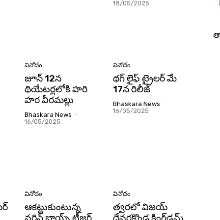
18/05/2025
త
వినోదం
వినోదం
జూన్ 12న
థగ్ లైఫ్ ట్రైలర్ మే
థియేటర్లలోకి హరి
17న రిలీజ్
హర వీరమల్లు
Bhaskara News
-
16/05/2025
Bhaskara News
-
16/05/2025
వినోదం
వినోదం
ర్
ఆకట్టుకుంటున్న
త్వరలో విజయ్
వర్జిన్ బాయ్స్ టీజర్
దేవరకొండ కింగ్‌డమ్