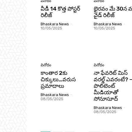
వినోదం
వినోదం
వీడీ 14 కొత్త పోస్టర్
భైరవం మే 30న వర
రిలీజ్
వైడ్ రిలీజ్
Bhaskara News
-
Bhaskara News
-
10/05/2025
10/05/2025
వినోదం
వినోదం
కాంతార 2కు
నా ఫేవరెట్‌ మిస్‌
చిక్కులు…వరుస
వరల్డ్‌ ఎవరంటే? 
ప్రమాదాలు
పొలిటెంట్‌
మీడియాతో
Bhaskara News
-
సోనూసూద్‌
08/05/2025
Bhaskara News
-
08/05/2025