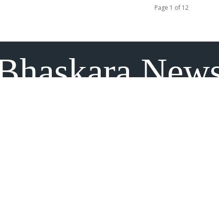
Page 1 of 12
Bhaskara New
ిస్తున్న మీడియా విభాగాల్లో భాస్కర న్యూస్ (bhaskaranews.com) వెబ్‌సైట్, భాస్కర తెలు
ా వార్తలే కాకుండా జాతీయ, అంతర్జాతీయ పరిణామాలను కూడా ఈ వెబ్‌సైట్ సమగ్రంగా అంది
మాలు తదితర అంశాలకు సంబంధించిన అప్‌డేట్స్‌ను ఈ ప్లాట్‌ఫామ్‌ ద్వారా మీరు పొందవచ్చు. ఆక
ు తాజా వార్తలను కూడా ఎప్పటికప్పుడు భాస్కర న్యూస్ వెబ్‌సైట్ ద్వారా వేగంగా తెలుసుకోవచ
Contact us:
info@bhaskaranews.com
Social Media Auto Publish
Powered By :
XYZScripts.com