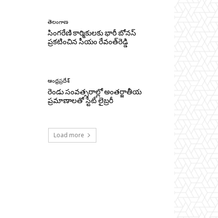
తెలంగాణ
సింగరేణి కార్మికులకు భారీ బోనస్‌
ప్రకటించిన సీయం రేవంత్‌రెడ్డి
ఆంధ్రప్రదేశ్
రెండు సంవత్సరాల్లో అంతర్జాతీయ
ప్రమాణాలతో స్టేట్ లైబ్రరీ
Load more