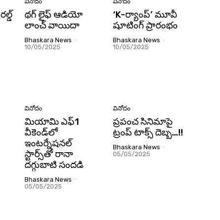
వినోదం
వినోదం
ల్డ్
థగ్ లైఫ్ ఆడియో
‘K-ర్యాంప్’ మూవీ
లాంచ్ వాయిదా
షూటింగ్ ప్రారంభం
Bhaskara News
-
Bhaskara News
-
10/05/2025
10/05/2025
వినోదం
వినోదం
మియామి ఎఫ్‌1
ప్రపంచ సినిమాపై
–
వీకెండ్‌లో
ట్రంప్ టాక్స్ దెబ్బ…!!
ఇంటర్నేషనల్‌
Bhaskara News
-
స్టార్స్‌తో రానా
05/05/2025
దగ్గుబాటి సందడి
Bhaskara News
-
05/05/2025