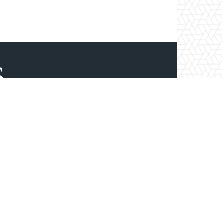
s
గు దినపత్రికలు ఒక భాగం. ఆంధ్రప్రదేశ్,
స్తుంది. ప్రధానంగా రాజకీయ, సామాజిక,
ట్టుకునే వీడియోలు, రాజకీయ విశ్లేషణలతో
్చు.
Blog
About
Privacy Policy