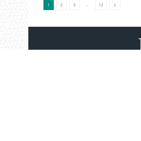
...
1
2
3
12
నేమాని మీడియా హౌస్ ఆధ్వర్యంలో నిర్వహ
తెలంగాణ రాష్ట్రాలకు సంబంధించిన తాజ
ఆర్థిక, ఆధ్యాత్మిక, సాంస్కృతిక, సిని
పాట
www.bhaskaranews.com | Thanks for Visiting.