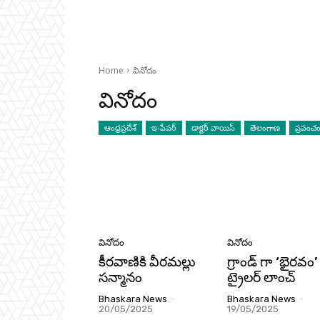
Home
వినోదం
వినోదం
ఆంధ్రప్రదేశ్
ఇ-పేపర్
డాక్టర్ వాయిస్
తెలంగాణ
ప్రపంచ
వినోదం
వినోదం
కీరవాణికి వీరమల్లు
గ్రాండ్ గా ‘భైరవం’
సన్మానం
ట్రైలర్ లాంచ్
Bhaskara News
-
Bhaskara News
-
20/05/2025
19/05/2025