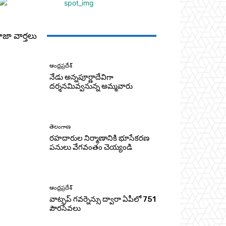
ాజా వార్తలు
ఆంధ్రప్రదేశ్
నేడు అన్నపూర్ణాదేవిగా
దర్శనమివ్వనున్న అమ్మవారు
తెలంగాణ
రహదారుల నిర్మాణానికి భూసేకరణ
పనులు వేగవంతం చెయ్యండి
ఆంధ్రప్రదేశ్
వాట్సప్ గవర్నెన్సు ద్వారా ఏపీలో 751
పౌరసేవలు