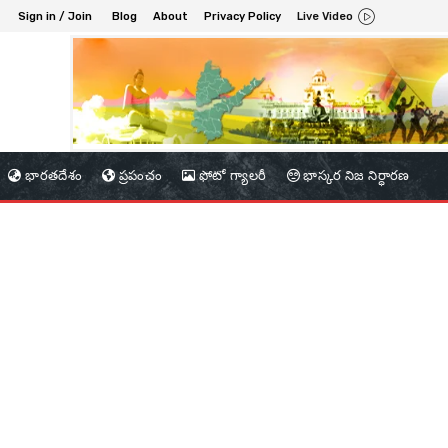
Sign in / Join
Blog
About
Privacy Policy
Live Video
భారతదేశం
ప్రపంచం
ఫోటో గ్యాలరీ
భాస్కర నిజ నిర్ధారణ