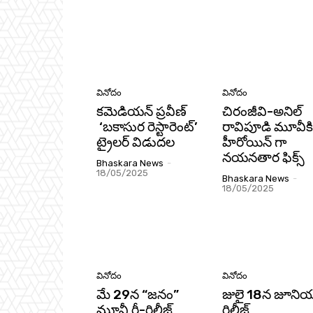
వినోదం
వినోదం
కమెడియన్‌ ప్రవీణ్‌
చిరంజీవి-అనిల్‌
‘బకాసుర రెస్టారెంట్‌’
రావిపూడి మూవీకి
ట్రైలర్‌ విడుదల
హీరోయిన్‌ గా
నయనతార ఫిక్స్‌
Bhaskara News
-
18/05/2025
Bhaskara News
-
18/05/2025
వినోదం
వినోదం
మే 29న “జ‌నం”
జులై 18న జూనియ
మూవీ రీ-రిలీజ్
రిలీజ్