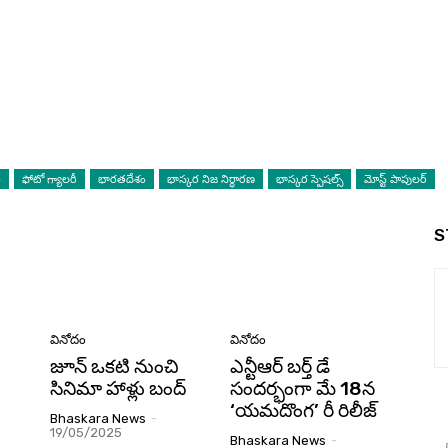
ం
ఫోటో గ్యాలరీ
భారతదేశం
భాస్కర నిజ నిర్ధారణ
భాస్కర స్పెషల్స్
మోస్ట్ పాపులర్
S
వినోదం
వినోదం
జూన్ ఒకటి నుంచి
ఎన్టీఆర్ బర్త్ డే
సినిమా హాళ్లు బంద్
సందర్భంగా మే 18న
‘యమదొంగ’ రీ రిలీజ్
Bhaskara News
-
19/05/2025
Bhaskara News
-