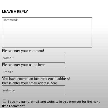
LEAVE A REPLY
Comment:
Please enter your comment!
Name:*
Please enter your name here
Email:*
You have entered an incorrect email address!
Please enter your email address here
Website:
Save my name, email, and website in this browser for the next
time I comment.