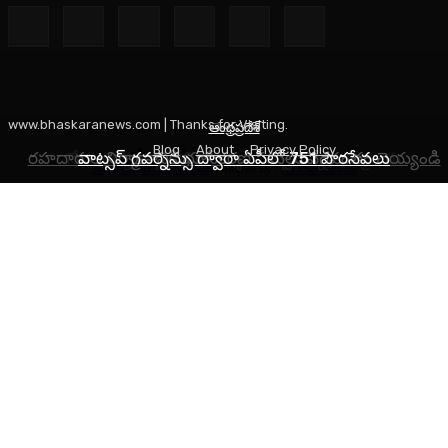
www.bhaskaranews.com | Thanks for Visiting.
ఆంధ్రప్రదేశ్
ఆంధ్రప్రదేశ్
తెలంగాణ
Blog
About
Privacy Policy
రహదారుల నిర్మాణానికి భూసేకరణ పనులు వేగవంతం చెయ్యండి
నేడు అన్నపూర్ణాదేవిగా దర్శనమివ్వనున్న అమ్మవారు
వాట్సప్ గవర్నెన్సు ద్వారా ఏపీలో 751 పౌరసేవలు
Social Media Auto Publish
Powered By :
XYZScripts.com