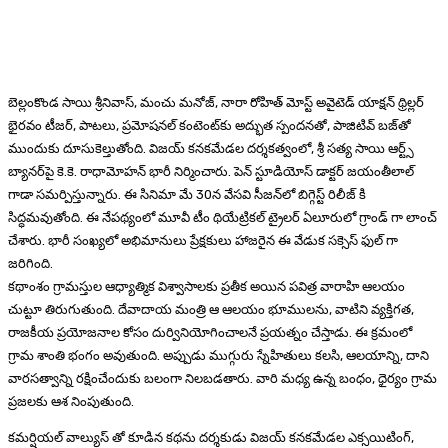
బెల్లంకొండ సాయి శ్రీనివాస్, మంచు మనోజ్, నారా రోహిత్ మోస్ట్ అవైటెడ్ యాక్షన్ థ్రిల్లర్
భైరవం టీజర్, పాటలు, ప్రమోషనల్ కంటెంట్‌కు అద్భుత స్పందనతో, పాజిటివ్ బజ్‌తో
ముందుకు దూసుకెల్తుతోంది. విజయ్ కనకమేడల దర్శకత్వంలో, శ్రీ సత్య సాయి ఆర్ట్స్
బ్యానర్‌పై కె.కె. రాధామోహన్ భారీ నిర్మించారు. పెన్ స్టూడియోస్ డాక్టర్ జయంతీలాల్
గాడా సమర్పిస్తున్నారు. ఈ సినిమా మే 30న వేసవి సీజన్‌లో బిగ్గెస్ట్ రిలీజ్ కి
సిద్ధమవుతోంది. ఈ నేపథ్యంలో మూవీ టీం థియేట్రికల్ ట్రైలర్‌ ఏలూరులో గ్రాండ్ గా లాంచ్
చేశారు. భారీ సంఖ్యలో అభిమానులు ప్రేక్షకులు హాజరైన ఈ వేడుక సక్సెస్ ఫుల్ గా
జరిగింది.
కథాంశం గ్రామస్తుల ఆధ్యాత్మిక విశ్వాసాలకు ప్రతీక అయిన పవిత్ర వారాహి ఆలయం
చుట్టూ తిరుగుతుంది. దేవాదాయ మంత్రి ఆ ఆలయం భూములను, వాటిని వ్యక్తిగత,
రాజకీయ ప్రయోజనాల కోసం దుర్వినియోగించాలనే ప్రయత్నం చేస్తాడు. ఈ క్రమంలో
గ్రామ శాంతి భంగం అవుతుంది. అప్పుడు ముగ్గురు స్నేహితులు కలసి, ఆలయాన్ని, దాని
వారసత్వాన్ని రక్షించేందుకు బలంగా నిలబడతారు. వారి మధ్య ఉన్న బంధం, ధైర్యం గ్రామ
ప్రజలకు ఆశ నింపుతుంది.
కమర్షియల్ వాల్యుస్ తో కూడిన కథను దర్శకుడు విజయ్ కనకమేడల ఎక్సయిటింగ్,