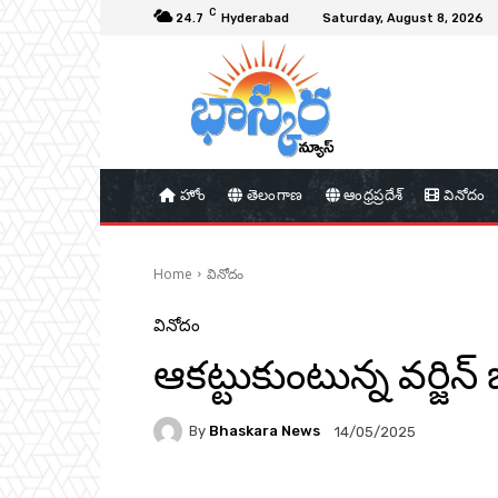
C
24.7
Hyderabad
Saturday, August 8, 2026
హోం
తెలంగాణ
ఆంధ్రప్రదేశ్
వినోదం
Home
వినోదం
వినోదం
ఆకట్టుకుంటున్న వర్జిన్
By
Bhaskara News
14/05/2025
198