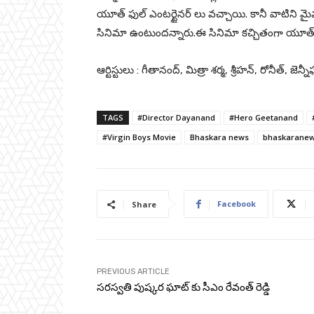
యూత్ ఫుల్ ఎంటర్టైనర్ లు వచ్చాయి. కానీ వాటిని మై
సినిమా ఉంటుందన్నారు.ఈ సినిమా కచ్చితంగా యూత్ కి 
ఆర్టిస్టులు : గీతానంద్, మిత్రా శర్మ, శ్రీహన్, రోనీత్, జె
TAGS
#Director Dayanand
#Hero Geetanand
#Virgin Boys Movie
Bhaskara news
bhaskarane
Facebook
Share
PREVIOUS ARTICLE
సరస్వతి పుష్కర ఘాట్ కు సీఎం రేవంత్ రెడ్డి