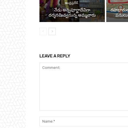
ఆంధ్రప్రదేశ్
నేడు అన్నపూర్ణాదేవిగా
రహదారుల 
దర్శనమివ్వనున్న అమ్మవారు
పనులు
LEAVE A REPLY
Comment: