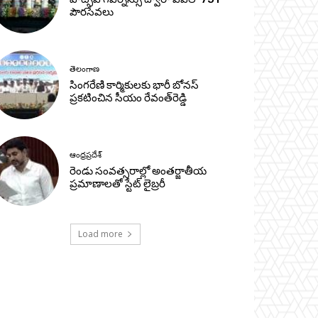
పౌరసేవలు
తెలంగాణ
సింగరేణి కార్మికులకు భారీ బోనస్‌
ప్రకటించిన సీయం రేవంత్‌రెడ్డి
ఆంధ్రప్రదేశ్
రెండు సంవత్సరాల్లో అంతర్జాతీయ
ప్రమాణాలతో స్టేట్ లైబ్రరీ
Load more