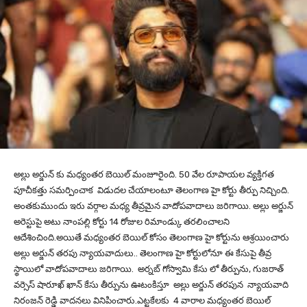
అల్లు అర్జున్ కు మధ్యంతర బెయిల్ మంజూరైంది. 50 వేల రూపాయల వ్యక్తిగత
పూచీకత్తు సమర్పించాక విడుదల చేయాలంటూ తెలంగాణ హై కోర్టు తీర్పు నిచ్చింది.
అంతకుముందు ఇరు వర్గాల మధ్య తీవ్రమైన వాదోపవాదాలు జరిగాయి. అల్లు అర్జున్
అరెస్టుపై అటు నాంపల్లి కోర్టు 14 రోజుల రిమాండ్కు తరలించాలని
ఆదేశించింది.అయితే మధ్యంతర బెయిల్ కోసం తెలంగాణ హై కోర్టును ఆశ్రయించారు
అల్లు అర్జున్ తరపు న్యాయవాదులు.. తెలంగాణ హై కోర్టులోనూ ఈ కేసుపై తీవ్ర
స్థాయిలో వాదోపవాదాలు జరిగాయి. అర్నబ్ గోస్వామి కేసు లో తీర్పును, గుజరాత్
వర్సెస్ షారూఖ్ ఖాన్ కేసు తీర్పును ఊటంకిస్తూ అల్లు అర్జున్ తరపున న్యాయవాది
నిరంజన్ రెడ్డి వాదనలు వినిపించారు.ఎట్టకేలకు 4 వారాల మధ్యంతర బెయిల్