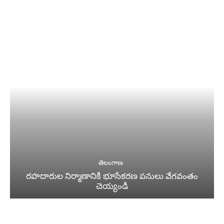
తెలంగాణ
రహదారుల నిర్మాణానికి భూసేకరణ పనులు వేగవంతం
చెయ్యండి