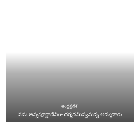
ఆంధ్రప్రదేశ్
నేడు అన్నపూర్ణాదేవిగా దర్శనమివ్వనున్న అమ్మవారు