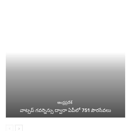
ఆంధ్రప్రదేశ్
వాట్సప్ గవర్నెన్సు ద్వారా ఏపీలో 751 పౌరసేవలు