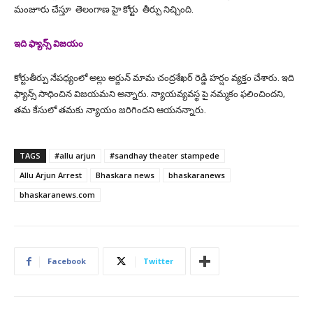
మంజూరు చేస్తూ తెలంగాణ హై కోర్టు తీర్పు నిచ్చింది.
ఇది ఫ్యాన్స్ విజయం
కోర్టుతీర్పు నేపధ్యంలో అల్లు అర్జున్ మామ చంద్రశేఖర్ రెడ్డి హర్షం వ్యక్తం చేశారు. ఇది
ఫ్యాన్స్ సాధించిన విజయమని అన్నారు. న్యాయవ్యవస్థ పై నమ్మకం ఫలించిందని,
తమ కేసులో తమకు న్యాయం జరిగిందని ఆయనన్నారు.
TAGS
#allu arjun
#sandhay theater stampede
Allu Arjun Arrest
Bhaskara news
bhaskaranews
bhaskaranews.com
Facebook
Twitter