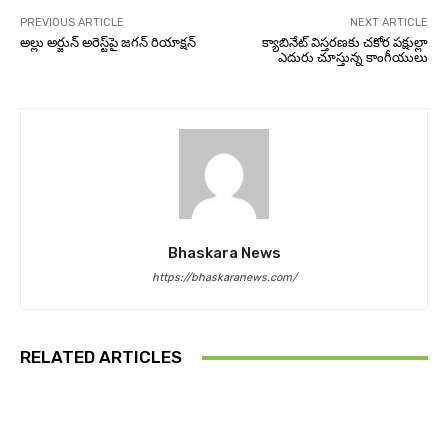
PREVIOUS ARTICLE
NEXT ARTICLE
అల్లు అర్జున్ అరెస్ట్‌పై జగన్‌ రియాక్షన్‌
క్యాబినేట్ విస్తరణకు చకోర పక్షుల్లా
ఎదురు చూస్తున్న కాంగీయులు
Bhaskara News
https://bhaskaranews.com/
RELATED ARTICLES