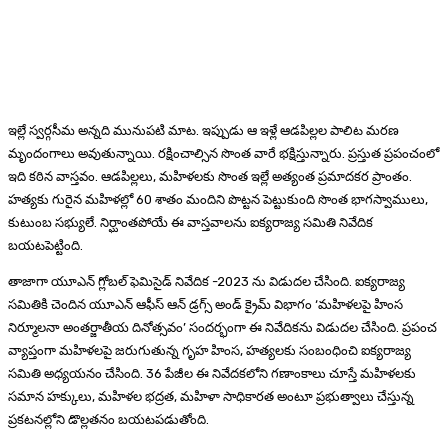
ఇల్లే స్వర్గసీమ అన్నది మునుపటి మాట. ఇప్పుడు ఆ ఇళ్లే ఆడపిల్లల పాలిట మరణ
మృందంగాలు అవుతున్నాయి. రక్షించాల్సిన సొంత వారే భక్షిస్తున్నారు. ప్రస్తుత ప్రపంచంలో
ఇది కఠిన వాస్తవం. ఆడపిల్లలు, మహిళలకు సొంత ఇల్లే అత్యంత ప్రమాదకర ప్రాంతం.
హత్యకు గురైన మహిళల్లో 60 శాతం మందిని పొట్టన పెట్టుకుంది సొంత భాగస్వాములు,
కుటుంబ సభ్యులే. నిర్ఘాంతపోయే ఈ వాస్తవాలను ఐక్యరాజ్య సమితి నివేదిక
బయటపెట్టింది.
తాజాగా యూఎన్ గ్లోబల్ ఫెమిసైడ్ నివేదిక -2023 ను విడుదల చేసింది. ఐక్యరాజ్య
సమితికి చెందిన యూఎన్ ఆఫీస్ ఆన్ డ్రగ్స్ అండ్ క్రైమ్ విభాగం ‘మహిళలపై హింస
నిర్మూలనా అంతర్జాతీయ దినోత్సవం’ సందర్భంగా ఈ నివేదికను విడుదల చేసింది. ప్రపంచ
వ్యాప్తంగా మహిళలపై జరుగుతున్న గృహ హింస, హత్యలకు సంబంధించి ఐక్యరాజ్య
సమితి అధ్యయనం చేసింది. 36 పేజీల ఈ నివేదకలోని గణాంకాలు చూస్తే మహిళలకు
సమాన హక్కులు, మహిళల భద్రత, మహిళా సాధికారత అంటూ ప్రభుత్వాలు చేస్తున్న
ప్రకటనల్లోని డొల్లతనం బయటపడుతోంది.