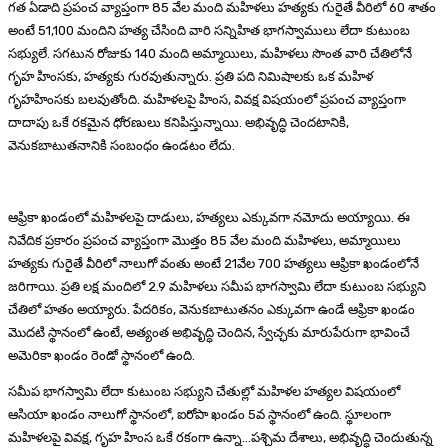
గత ఏడాది ప్రపంచ వ్యాప్తంగా 85 వేల మంది మహిళలు హత్యకు గురైతే వీరిలో 60 శాతం
అంటే 51,100 మందిని హత్య చేసింది వారి సన్నిహిత భాగస్వాములు లేదా కుటుంబ
సభ్యులే. సగటున రోజుకు 140 మంది అమ్మాయిలు, మహిళలు సొంత వారి చేతిలోనే
గృహ హింసకు, హత్యకు గురవుతున్నారు. ప్రతి పది నిమిషాలకు ఒక మహిళ
గృహహింసకు బలవుతోంది. మహిళలపై హింస, వివక్ష విషయంలో ప్రపంచ వ్యాప్తంగా
దాదాపు ఒకే రకమైన ధోరణులు కనిపిస్తున్నాయి. అభివృద్ధి చెందటానికి,
వెనుకబాటుతనానికి సంబంధం ఉండటం లేదు.
ఆఫ్రికా ఖండంలో మహిళలపై దాడులు, హత్యలు ఎక్కువగా నమోదు అయ్యాయి. ఈ
నివేదిక ప్రకారం ప్రపంచ వ్యాప్తంగా మొత్తం 85 వేల మంది మహిళలు, అమ్మాయిలు
హత్యకు గురైతే వీరిలో నాలుగో వంతు అంటే 21వేల 700 హత్యలు ఆఫ్రికా ఖండంలోనే
జరిగాయి. ప్రతి లక్ష మందిలో 2.9 మహిళలు సమీప భాగస్వామి లేదా కుటుంబ సభ్యుని
చేతిలో హతం అయ్యారు. పేదరికం, వెనుకబాటుతనం ఎక్కువగా ఉండే ఆఫ్రికా ఖండం
మొదటి స్థానంలో ఉంటే, అత్యంత అభివృద్ధి చెందిన, స్వేచ్ఛకు మారుపేరుగా భావించే
అమెరికా ఖండం రెండో స్థానంలో ఉంది.
సమీప భాగస్వామి లేదా కుటుంబ సభ్యుని చేతుల్లో మహిళల హత్యల విషయంలో
ఆసియా ఖండం నాలుగో స్థానంలో, ఐరోపా ఖండం 5వ స్థానంలో ఉంది. స్థూలంగా
మహిళలపై వివక్ష, గృహ హింస ఒకే రకంగా ఉన్నా…పశ్చిమ దేశాలు, అభివృద్ధి చెందుతున్న