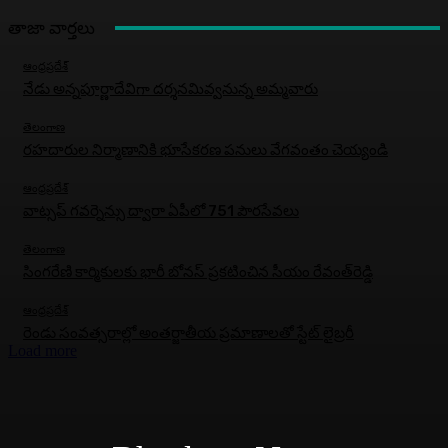
తాజా వార్తలు
ఆంధ్రప్రదేశ్
నేడు అన్నపూర్ణాదేవిగా దర్శనమివ్వనున్న అమ్మవారు
తెలంగాణ
రహదారుల నిర్మాణానికి భూసేకరణ పనులు వేగవంతం చెయ్యండి
ఆంధ్రప్రదేశ్
వాట్సప్ గవర్నెన్సు ద్వారా ఏపీలో 751 పౌరసేవలు
తెలంగాణ
సింగరేణి కార్మికులకు భారీ బోనస్‌ ప్రకటించిన సీయం రేవంత్‌రెడ్డి
ఆంధ్రప్రదేశ్
రెండు సంవత్సరాల్లో అంతర్జాతీయ ప్రమాణాలతో స్టేట్ లైబ్రరీ
Load more