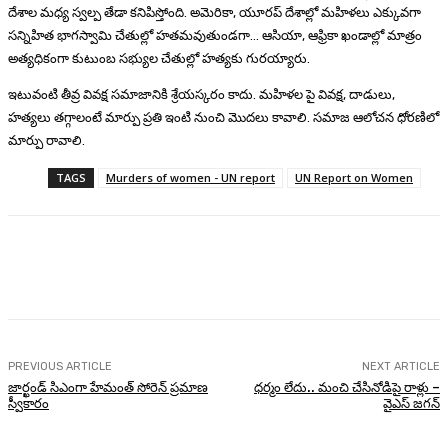
దేశాల మధ్య స్వల్ప తేడా కనిపిస్తోంది. అమెరికా, యూరప్ దేశాల్లో మహిళలు ఎక్కువగా
సన్నిహిత భాగస్వామి చేతుల్లో హతమవుతుండగా… ఆసియా, ఆఫ్రికా ఖండాల్లో మాత్రం
అత్యధికంగా కుటుంబ సభ్యుల చేతుల్లో హత్యకు గురయ్యారు.
ఇటువంటి తీవ్ర వివక్ష సమాజానికి శ్రేయస్కరం కాదు. మహిళల పై వివక్ష, దాడులు,
హత్యలు తగ్గాలంటే మార్పు ప్రతి ఇంటి నుంచి మొదలు కావాలి. సమాజ ఆలోచన ధోరణిలో
మార్పు రావాలి.
TAGS
Murders of women - UN report
UN Report on Women
Facebook
Twitter
Pinterest
WhatsA
PREVIOUS ARTICLE
NEXT ARTICLE
జార్ఖండ్ సిఎంగా హేమంత్ సోరెన్ ప్రమాణ
ధర్మం లేదు.. మంచి చేసినోడిపై రాళ్లు –
స్వీకారం
వైఎస్ జగన్