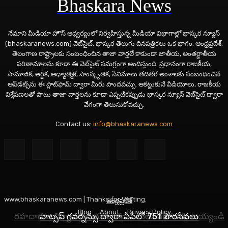
Bhaskara News
నేమాని మీడియా హౌస్ ఆధ్వర్యంలో నిర్వహిస్తున్న మీడియా విభాగాల్లో భాస్కర న్యూస్
(bhaskaranews.com) వెబ్‌సైట్, భాస్కర తెలుగు దినపత్రికలు ఒక భాగం. ఆంధ్రప్రదేశ్,
తెలంగాణ రాష్ట్రాలకు సంబంధించిన తాజా వార్తలే కాకుండా జాతీయ, అంతర్జాతీయ
పరిణామాలను కూడా ఈ వెబ్‌సైట్ సమగ్రంగా అందిస్తుంది. ప్రధానంగా రాజకీయ,
సామాజిక, ఆర్థిక, ఆధ్యాత్మిక, సాంస్కృతిక, సినిమాలు తదితర అంశాలకు సంబంధించిన
అప్‌డేట్స్‌ను ఈ ప్లాట్‌ఫామ్‌ ద్వారా మీరు పొందవచ్చు. ఆకట్టుకునే వీడియోలు, రాజకీయ
విశ్లేషణలతో పాటు తాజా వార్తలను కూడా ఎప్పటికప్పుడు భాస్కర న్యూస్ వెబ్‌సైట్ ద్వారా
వేగంగా తెలుసుకోవచ్చు.
Contact us:
info@bhaskaranews.com
www.bhaskaranews.com | Thanks for Visiting.
ఆంధ్రప్రదేశ్
ఆంధ్రప్రదేశ్
తెలంగాణ
Blog
About
Privacy Policy
రహదారుల నిర్మాణానికి భూసేకరణ పనులు వేగవంతం చెయ్యండి
నేడు అన్నపూర్ణాదేవిగా దర్శనమివ్వనున్న అమ్మవారు
వాట్సప్ గవర్నెన్సు ద్వారా ఏపీలో 751 పౌరసేవలు
Social Media Auto Publish
Powered By :
XYZScripts.com