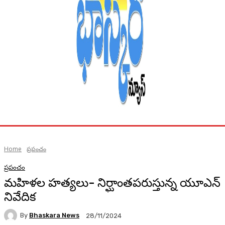
Home
ప్రపంచం
ప్రపంచం
మహిళల హత్యలు- నిర్ఘాంతపరుస్తున్న యూఎన్
నివేదిక
By
Bhaskara News
28/11/2024