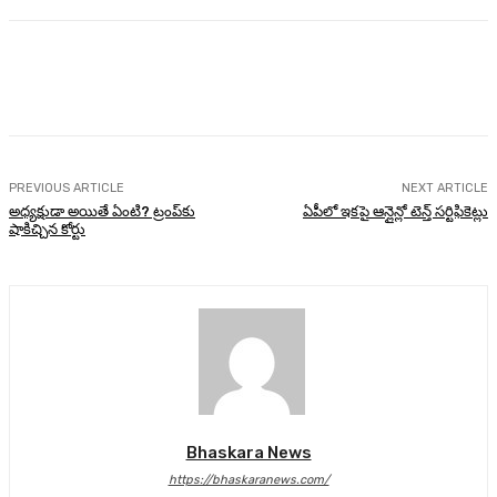
Facebook
Twitter
Pinterest
WhatsA
PREVIOUS ARTICLE
NEXT ARTICLE
అధ్యక్షుడా అయితే ఏంటి? ట్రంప్‌కు
ఏపీలో ఇకపై ఆన్లైన్లో టెన్త్ సర్టిఫికెట్లు
షాకిచ్చిన కోర్టు
Bhaskara News
https://bhaskaranews.com/