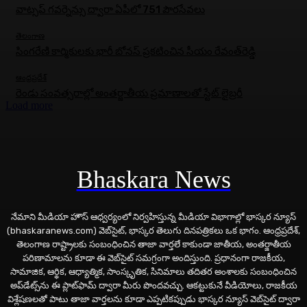
వాట్సప్ గవర్నెన్సు ద్వారా ఏపీలో 751 పౌరసేవలు
తెలంగాణ
సింగరేణి కార్మికులకు భారీ బోనస్‌ ప్రకటించిన సీయం రేవంత్‌రెడ్డి
ఆంధ్రప్రదేశ్
రెండు సంవత్సరాల్లో అంతర్జాతీయ ప్రమాణాలతో స్టేట్ లైబ్రరీ
Load more
Bhaskara News
నేమాని మీడియా హౌస్ ఆధ్వర్యంలో నిర్వహిస్తున్న మీడియా విభాగాల్లో భాస్కర న్యూస్
(bhaskaranews.com) వెబ్‌సైట్, భాస్కర తెలుగు దినపత్రికలు ఒక భాగం. ఆంధ్రప్రదేశ్,
తెలంగాణ రాష్ట్రాలకు సంబంధించిన తాజా వార్తలే కాకుండా జాతీయ, అంతర్జాతీయ
పరిణామాలను కూడా ఈ వెబ్‌సైట్ సమగ్రంగా అందిస్తుంది. ప్రధానంగా రాజకీయ,
సామాజిక, ఆర్థిక, ఆధ్యాత్మిక, సాంస్కృతిక, సినిమాలు తదితర అంశాలకు సంబంధించిన
అప్‌డేట్స్‌ను ఈ ప్లాట్‌ఫామ్‌ ద్వారా మీరు పొందవచ్చు. ఆకట్టుకునే వీడియోలు, రాజకీయ
విశ్లేషణలతో పాటు తాజా వార్తలను కూడా ఎప్పటికప్పుడు భాస్కర న్యూస్ వెబ్‌సైట్ ద్వారా