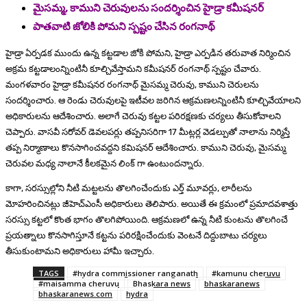
మైసమ్మ, కాముని చెరువులను సందర్శించిన హైడ్రా కమీషనర్
పాతవాటి జోలికి పోమని స్పష్టం చేసిన రంగనాథ్
హైడ్రా ఏర్పడక ముందు ఉన్న కట్టడాల జోకి పోమని, హైడ్రా ఎర్పడిన తరువాత నిర్మించిన
అక్రమ కట్టడాలంన్నింటినీ కూల్చివేస్తామని కమీషనర్ రంగనాథ్ స్పష్టం చేవారు.
మంగళవారం హైడ్రా కమీషనర రంగనాథ్ మైసమ్మ చెరువు, కాముని చెరులను
సందర్శించారు. ఆ రెండు చెరువులపై ఇటీవల జరిగిన ఆక్రమణలన్నింటినీ కూల్చివేయాలని
అధికారులను ఆదేశించారు. అలాగే చెరువు కట్టల పరిరక్షణకు చర్యలు తీసుకోవాలని
చెప్పారు. వాసవీ సరోవర్ డెవలపర్లు తప్పనిసరిగా 17 మీట్లర్ల వెడల్పుతో నాలాను నిర్మిస్తే
తప్ప నిర్మాణాలు కొనసాగించవద్దని కమిషనర్ ఆదేశించారు. కాముని చెరువు, మైసమ్మ
చెరువల మధ్య నాలానే కీలకమైన లింక్ గా ఉంటుందన్నారు.
కాగా, సరస్సుల్లోని నీటి మట్టలను తొలగించేందుకు ఎర్త్ మూవర్లు, లారీలను
మోహరించినట్లు జీహెచ్‌ఎంసీ అధికారులు తెలిపారు. అయితే ఈ క్రమంలో ప్రమాదవశాత్తు
సరస్సు కట్టలో కొంత భాగం తొలగిపోయింది. ఆక్రమణలో ఉన్న నీటి కుంటను తొలగించే
ప్రయత్నాలు కొనసాగిస్తూనే కట్టను పరిరక్షించేందుకు వెంటనే దిద్దుబాటు చర్యలు
తీసుకుంటామని అధికారులు హామీ ఇచ్చారు.
TAGS
#hydra commissioner ranganath
#kamunu cheruvu
#maisamma cheruvu
Bhaskara news
bhaskaranews
bhaskaranews.com
hydra