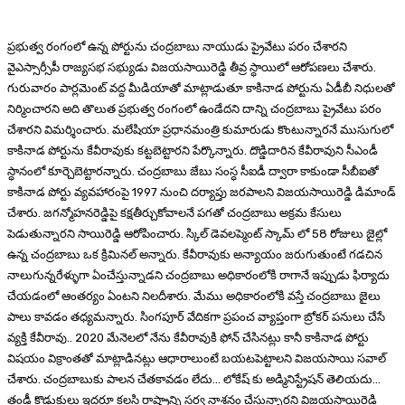
ప్రభుత్వ రంగంలో ఉన్న పోర్టును చంద్రబాబు నాయుడు ప్రైవేటు పరం చేశారని
వైఎస్సార్సీపీ రాజ్యసభ సభ్యుడు విజయసాయిరెడ్డి తీవ్ర స్ధాయిలో ఆరోపణలు చేశారు.
గురువారం పార్లమెంట్ వద్ద మీడియాతో మాట్లాడుతూ కాకినాడ పోర్టును ఏడీబీ నిధులతో
నిర్మించారని అది తొలుత ప్రభుత్వ రంగంలో ఉండేదని దాన్ని చంద్రబాబు ప్రైవేటు పరం
చేశారని విమర్శించారు. మలేషియా ప్రధానమంత్రి కుమారుడు కొంటున్నారనే ముసుగులో
కాకినాడ పోర్టును కేవీరావుకు కట్టబెట్టారని పేర్కొన్నారు. దొడ్డిదారిన కేవీరావుని సీఎండీ
స్ధానంలో కూర్చెబెట్టారన్నారు. చంద్రబాబు జేబు సంస్ధ సీఐడీ ద్వారా కాకుండా సీబీఐతో
కాకినాడ పోర్టు వ్యవహారంపై 1997 నుంచి దర్యాప్తు జరపాలని విజయసాయిరెడ్డి డిమాండ్
చేశారు. జగన్మోహనరెడ్డిపై కక్షతీర్చుకోవాలనే పగతో చంద్రబాబు అక్రమ కేసులు
పెడుతున్నారని సాయిరెడ్డి ఆరోపించారు. స్కిల్ డెవలప్మెంట్ స్కామ్ లో 58 రోజులు జైల్లో
ఉన్న చంద్రబాబు ఒక క్రిమినల్ అన్నారు. కేవీరావుకు అన్యాయం జరుగుతుంటే గడచిన
నాలుగున్నరేళ్ళుగా ఏంచేస్తున్నాడని చంద్రబాబు అధికారంలోకి రాగానే ఇప్పుడు ఫిర్యాదు
చేయడంలో ఆంతర్యం ఏంటని నిలదీశారు. మేము అధికారంలోకి వస్తే చంద్రబాబు జైలు
పాలు కావడం తధ్యమన్నారు. సింగపూర్ వేదికగా ప్రపంచ వ్యాప్తంగా బ్రోకర్ పనులు చేసే
వ్యక్తి కేవీరావు.. 2020 మేనెలలో నేను కేవీరావుకి ఫోన్ చేసినట్లు కానీ కాకినాడ పోర్టు
విషయం విక్రాంతతో మాట్లాడినట్లు ఆధారాలుంటే బయటపెట్టాలని విజయసాయి సవాల్
చేశారు. చంద్రబాబుకు పాలన చేతకావడం లేదు… లోకేష్ కు అడ్మినిస్ట్రేషన్ తెలియదు…
తండ్రీ కొడుకులు ఇద్దరూ కలసి రాష్ట్రాన్ని సర్వ నాశనం చేస్తున్నారని విజయసాయిరెడ్డి