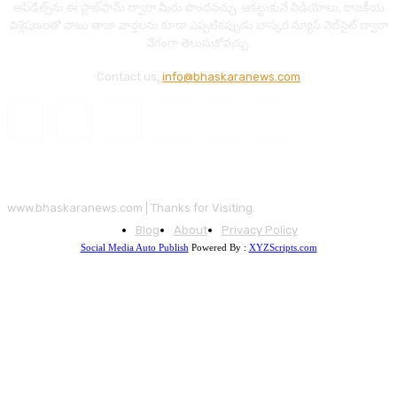
అప్‌డేట్స్‌ను ఈ ప్లాట్‌ఫామ్‌ ద్వారా మీరు పొందవచ్చు. ఆకట్టుకునే వీడియోలు, రాజకీయ
విశ్లేషణలతో పాటు తాజా వార్తలను కూడా ఎప్పటికప్పుడు భాస్కర న్యూస్ వెబ్‌సైట్ ద్వారా
వేగంగా తెలుసుకోవచ్చు.
Contact us:
info@bhaskaranews.com
www.bhaskaranews.com | Thanks for Visiting.
Blog
About
Privacy Policy
Social Media Auto Publish
Powered By :
XYZScripts.com