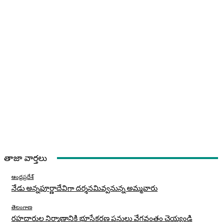
తాజా వార్తలు
ఆంధ్రప్రదేశ్
నేడు అన్నపూర్ణాదేవిగా దర్శనమివ్వనున్న అమ్మవారు
తెలంగాణ
రహదారుల నిర్మాణానికి భూసేకరణ పనులు వేగవంతం చెయ్యండి