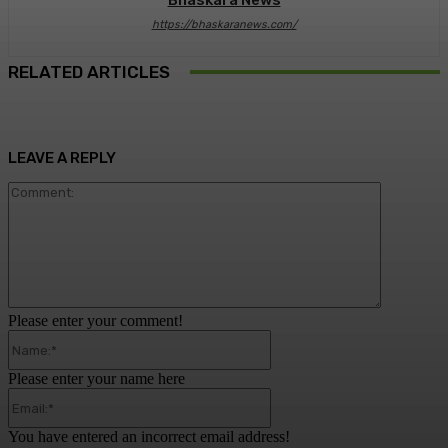
https://bhaskaranews.com/
RELATED ARTICLES
LEAVE A REPLY
Comment:
Please enter your comment!
Name:*
Please enter your name here
Email:*
You have entered an incorrect email address!