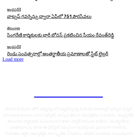
ఆంధ్రప్రదేశ్
వాట్సప్ గవర్నెన్సు ద్వారా ఏపీలో 751 పౌరసేవలు
తెలంగాణ
సింగరేణి కార్మికులకు భారీ బోనస్‌ ప్రకటించిన సీయం రేవంత్‌రెడ్డి
ఆంధ్రప్రదేశ్
రెండు సంవత్సరాల్లో అంతర్జాతీయ ప్రమాణాలతో స్టేట్ లైబ్రరీ
Load more
Bhaskara News
నేమాని మీడియా హౌస్ ఆధ్వర్యంలో నిర్వహిస్తున్న మీడియా విభాగాల్లో భాస్కర న్యూస్
(bhaskaranews.com) వెబ్‌సైట్, భాస్కర తెలుగు దినపత్రికలు ఒక భాగం. ఆంధ్రప్రదేశ్,
తెలంగాణ రాష్ట్రాలకు సంబంధించిన తాజా వార్తలే కాకుండా జాతీయ, అంతర్జాతీయ
పరిణామాలను కూడా ఈ వెబ్‌సైట్ సమగ్రంగా అందిస్తుంది. ప్రధానంగా రాజకీయ,
సామాజిక, ఆర్థిక, ఆధ్యాత్మిక, సాంస్కృతిక, సినిమాలు తదితర అంశాలకు సంబంధించిన