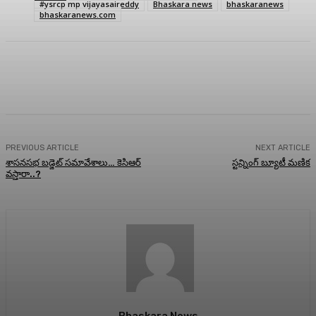
#ysrcp mp vijayasaireddy
Bhaskara news
bhaskaranews
bhaskaranews.com
Facebook
Twitter
Pinterest
WhatsA
PREVIOUS ARTICLE
NEXT ARTICLE
శాసనసభ బడ్జెట్ సమావేశాలు… కెసిఆర్
స్టన్నింగ్ బ్యూటీ మణిక
వస్తారా..?
Bhaskara News