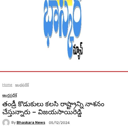
Home
ఆంధ్రప్రదేశ్
ఆంధ్రప్రదేశ్
తండ్రీ కొడుకులు కలసి రాష్ట్రాన్ని నాశనం
చేస్తున్నారు – విజయసాయిరెడ్డి
By
Bhaskara News
05/12/2024