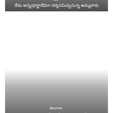
నేడు అన్నపూర్ణాదేవిగా దర్శనమివ్వనున్న అమ్మవారు
తెలంగాణ