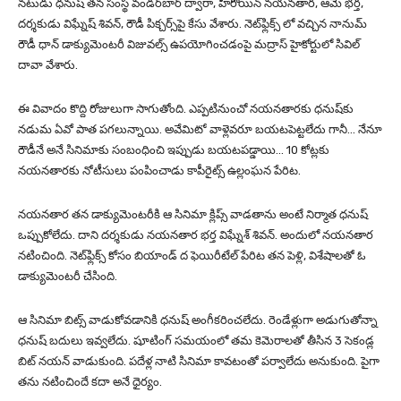
నటుడు ధనుష్ తన సంస్థ వండర్‌బార్ ద్వారా, హీరోయిన్ నయనతార, ఆమె భర్త,
దర్శకుడు విఘ్నేష్ శివన్, రౌడీ పిక్చర్స్‌పై కేసు వేశారు. నెట్‌ఫ్లిక్స్ లో వచ్చిన నానుమ్
రౌడీ ధాన్ డాక్యుమెంటరీ విజువల్స్ ఉపయోగించడంపై మద్రాస్ హైకోర్టులో సివిల్
దావా వేశారు.
ఈ వివాదం కొద్ది రోజులుగా సాగుతోంది.
ఎప్పటినుంచో నయనతారకు ధనుష్‌కు
నడుమ ఏవో పాత పగలున్నాయి. అవేమిటో వాళ్లెవరూ బయటపెట్టలేదు గానీ… నేనూ
రౌడీనే అనే సినిమాకు సంబంధించి ఇప్పుడు బయటపడ్డాయి… 10 కోట్లకు
నయనతారకు నోటీసులు పంపించాడు కాపీరైట్స్ ఉల్లంఘన పేరిట.
నయనతార తన డాక్యుమెంటరీకి ఆ సినిమా క్లిప్స్ వాడతాను అంటే నిర్మాత ధనుష్
ఒప్పుకోలేదు. దాని దర్శకుడు నయనతార భర్త విఘ్నేశ్ శివన్. అందులో నయనతార
నటించింది. నెట్‌ఫ్లిక్స్ కోసం బియాండ్ ద ఫెయిరీటేల్ పేరిట తన పెళ్లి, విశేషాలతో ఓ
డాక్యుమెంటరీ చేసింది.
ఆ సినిమా బిట్స్ వాడుకోవడానికి ధనుష్ అంగీకరించలేదు. రెండేళ్లుగా అడుగుతోన్నా
ధనుష్ బదులు ఇవ్వలేదు. షూటింగ్ సమయంలో తమ కెమెరాలతో తీసిన 3 సెకండ్ల
బిట్ నయన్ వాడుకుంది. పదేళ్ల నాటి సినిమా కావటంతో పర్వాలేదు అనుకుంది. పైగా
తను నటించిందే కదా అనే ధైర్యం.