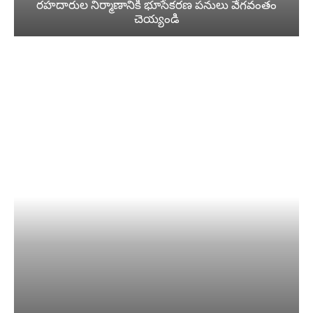
రహదారుల నిర్మాణానికి భూసేకరణ పనులు వేగవంతం
చెయ్యండి