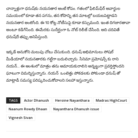
చాన్నాళ్లుగా ధనుష్‌కు నయనతార అంటే కోపం. గతంలో ఫిలిమ్‌ఫేర్ అవార్డుల
సమయంలో కూడా తన పగను, తన కోపాన్ని తన మాటల్లో బయటపెట్టాడని
నయనతార అంటోంది. ఈ 10 కోట్ల నోటీసుపై కూడా కస్సుమంది. ఇంత దిగజారతావా
అంటూ కడిగేసింది. ఈమేరకు సుదీర్ఘంగా ఓ నోట్ రిలీజ్ చేసింది. అది చదివితే
ధనుష్‌దే తప్పు అనిపిస్తుంది.
ఇక్కడే అనుకోని మలుపు చోటు చేసుకుంది. ధనుష్ అభిమానులు సోషల్
మీడియాలో నయనతారకు గట్టిగా బదులిచ్చారు. సినిమా ప్రమోషన్స్ కు రాని
నయన్… ఈ ఆంశంలో మాత్రం తను అమాయకురాలిని అన్నట్టుగా ప్రవర్తిస్తోందని
ఘాటుగా విమర్శిస్తున్నారు. నయన్ ఒంటెత్తు పోకడలకు పోకుండా ధనుష్ తో
మాట్లాడి సమస్య పరిష్కరించుకోవాలని సలహా ఇస్తున్నారు.
TAGS
Actor Dhanush
Heroine Nayanthara
Madras HighCourt
Naanum Rowdy Dhaan
Nayanthara Dhanush issue
Vignesh Sivan