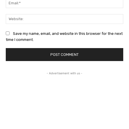
Ema
Web
Save my name, email, and website in this browser for the next
time I comment.
- Advertisement with us -