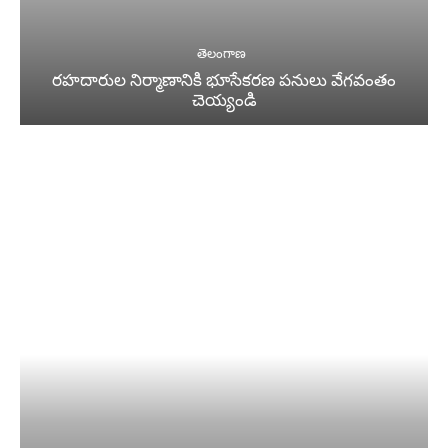
తెలంగాణ
రహదారుల నిర్మాణానికి భూసేకరణ పనులు వేగవంతం
చెయ్యండి