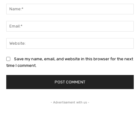
Comment:
Na
Ema
Web
Save my name, email, and website in this browser for the next
time I comment.
- Advertisement with us -