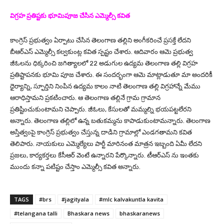
విగ్రహ ప్రతిష్టకు భూమిపూజ చేసిన ఎమ్మెల్సీ కవిత
కాంగ్రెస్ ప్రభుత్వం ఏర్పాటు చేసిన తెలంగాణ తల్లిని అంగీకరించే ప్రసక్తే లేదని
బీఆర్ఎస్ ఎమ్మెల్సీ కల్వకుంట్ల కవిత స్పష్టం చేశారు. ఆదివారం ఆమె ప్రభుత్వ
జీఓలను ధిక్కరించి జగిత్యాలలో 22 అడుగుల ఉద్యమ తెలంగాణ తల్లి విగ్రహ
ప్రతిష్టాపనకు భూమి పూజ చేశారు. ఈ సందర్భంగా ఆమె మాట్లాడుతూ మా అందరికీ
ధైర్యాన్ని, స్ఫూర్తిని నింపిన ఉద్యమ కాలం నాటి తెలంగాణ తల్లి విగ్రహాన్నే మేము
ఆరాధిస్తామని ప్రకటించారు. ఆ తెలంగాణ తల్లినే గ్రామ గ్రామాన
ప్రతిష్టించుకుంటామని చెప్పారు. జీఓలు, కేసులతో మమ్మల్ని భయపట్టలేరని
అన్నారు. తెలంగాణ తల్లిలో ఉన్న బతుకమ్మను కాపాడుకుంటామన్నారు. తెలంగాణ
అస్తిత్వంపై కాంగ్రెస్ ప్రభుత్వం చేస్తున్న దాడిని గ్రామాల్లో ఎండగతామని కవిత
తెలిపారు. నాయకులు ఎమ్మెల్యేలు పార్టీ మారినంత మాత్రన ఇబ్బంది ఏమీ లేదని
ప్రజలు, కార్యకర్తలు కేసీఆర్ వెంటే ఉన్నారని పేర్కొన్నారు. టీఆర్ఎస్ ను ఇంతకు
ముందు కన్నా పటిష్టం చేస్తాం ఎమ్మెల్సీ కవిత అన్నారు.
TAGS
#brs
#jagityala
#mlc kalvakuntla kavita
#telangana talli
Bhaskara news
bhaskaranews