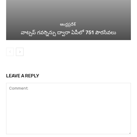
ఆంధ్రప్రదేశ్
వాట్సప్ గవర్నెన్సు ద్వారా ఏపీలో 751 పౌరసేవలు
LEAVE A REPLY