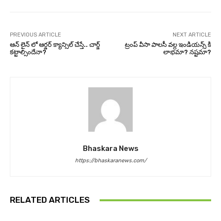
PREVIOUS ARTICLE
NEXT ARTICLE
ఆన్ లైన్ లో ఆర్డర్ క్యాన్సిల్ చేస్తే.. చార్జ్
ట్రంప్ వీసా పాలసీ వల్ల ఇండియన్స్ కి
కట్టాల్సిందేనా?
లాభమా? నష్టమా?
Bhaskara News
https://bhaskaranews.com/
RELATED ARTICLES