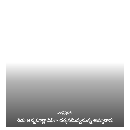
ఆంధ్రప్రదేశ్
నేడు అన్నపూర్ణాదేవిగా దర్శనమివ్వనున్న అమ్మవారు