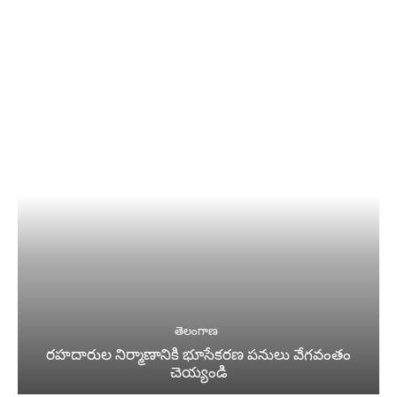
తెలంగాణ
రహదారుల నిర్మాణానికి భూసేకరణ పనులు వేగవంతం
చెయ్యండి