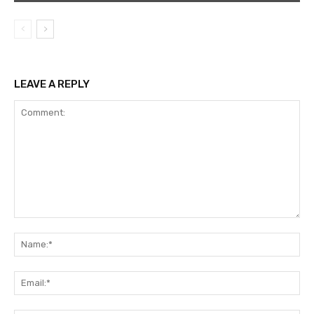
LEAVE A REPLY
Comment:
Na
Ema