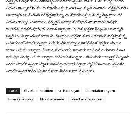
చత్తీస్ఘడ్ పరిధిలోని దండకారణ్యంలో మావోయిస్టులు పోలీసులుకు మధ్య జరిగిన
ఎదురు కాల్పుల్లో 12 మంది మావోయిస్టు మిలిటెంట్లు మృతి చెందారు. చత్తీస్ఘడ్ లోని
అబూజ్మడ్ అటవీ రేంజ్ లో భద్రతా సిబ్బంది, మావోయిస్టుల మధ్య తీవ్ర స్ధాయిలో
ఎదురు కాల్పులు జరిగాయి. నక్సలైట్ నిర్మూలనలో భాగంగా నారాయణపూర్,
కొండగవ్, జగదల్ పూర్, దంతెవాడ జిల్లాలకు చెందిన భద్రతా సిబ్బంది అబూజ్మడ్,
బస్తర్ అటవీ ప్రాంతంలో కూబింగ్ చేపట్టాయి. భద్రతా దళాలు కూబింగ్ నిర్వహిస్తున్న
సమయంలో మావోయిస్టులు ఎదురు పడి కాల్పులు జరపడంతో భద్రతా దళాలు
కూడా ఎదురు కాల్పులు చేశాయి. గురువారం తెల్లవారు జామున 3 గంటల నుంచి
ఇరువురి మధ్య ఎదురుకాల్పులు కొనసాగుతున్నాయి. ఈ ఎదురు కాల్పుల్లో పన్నెండు
మంది మావోయిస్టులు మృతి చెందినట్ల అధికార వర్గాలు దృవీకరించాయి. ప్రస్తుతం
మావోయిస్టుల కోసం భద్రతా దళాలు తీవ్రంగా గాలిస్తున్నాయి.
TAGS
#12 Maoists killed
#chattisgad
#dandakaranyam
Bhaskara news
bhaskaranews
bhaskaranews.com
Facebook
Twitter
Pinterest