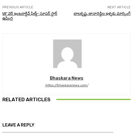
PREVIOUS ARTICLE
NEXT ARTICLE
UI’ వెరీ ఇంటరాక్టివ్ ఫిల్మ్- సూపర్ స్టార్
బాలకృష్ణ, జానారెడ్డిల ఇళ్ళకు మార్కింగ్
ఉపేంద్ర
Bhaskara News
https://bhaskaranews.com/
RELATED ARTICLES
LEAVE A REPLY