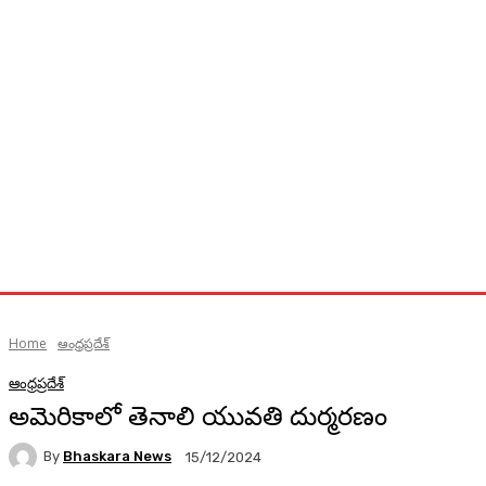
Home
ఆంధ్రప్రదేశ్
ఆంధ్రప్రదేశ్
అమెరికాలో తెనాలి యువతి దుర్మరణం
By
Bhaskara News
15/12/2024