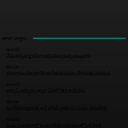
తాజా వార్తలు
ఆంధ్రప్రదేశ్
నేడు అన్నపూర్ణాదేవిగా దర్శనమివ్వనున్న అమ్మవారు
తెలంగాణ
రహదారుల నిర్మాణానికి భూసేకరణ పనులు వేగవంతం చెయ్యండి
ఆంధ్రప్రదేశ్
వాట్సప్ గవర్నెన్సు ద్వారా ఏపీలో 751 పౌరసేవలు
తెలంగాణ
సింగరేణి కార్మికులకు భారీ బోనస్‌ ప్రకటించిన సీయం రేవంత్‌రెడ్డి
ఆంధ్రప్రదేశ్
రెండు సంవత్సరాల్లో అంతర్జాతీయ ప్రమాణాలతో స్టేట్ లైబ్రరీ