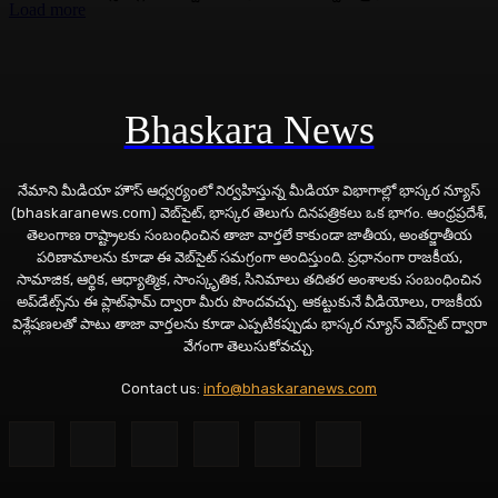
Load more
Bhaskara News
నేమాని మీడియా హౌస్ ఆధ్వర్యంలో నిర్వహిస్తున్న మీడియా విభాగాల్లో భాస్కర న్యూస్
(bhaskaranews.com) వెబ్‌సైట్, భాస్కర తెలుగు దినపత్రికలు ఒక భాగం. ఆంధ్రప్రదేశ్,
తెలంగాణ రాష్ట్రాలకు సంబంధించిన తాజా వార్తలే కాకుండా జాతీయ, అంతర్జాతీయ
పరిణామాలను కూడా ఈ వెబ్‌సైట్ సమగ్రంగా అందిస్తుంది. ప్రధానంగా రాజకీయ,
సామాజిక, ఆర్థిక, ఆధ్యాత్మిక, సాంస్కృతిక, సినిమాలు తదితర అంశాలకు సంబంధించిన
అప్‌డేట్స్‌ను ఈ ప్లాట్‌ఫామ్‌ ద్వారా మీరు పొందవచ్చు. ఆకట్టుకునే వీడియోలు, రాజకీయ
విశ్లేషణలతో పాటు తాజా వార్తలను కూడా ఎప్పటికప్పుడు భాస్కర న్యూస్ వెబ్‌సైట్ ద్వారా
వేగంగా తెలుసుకోవచ్చు.
Contact us:
info@bhaskaranews.com