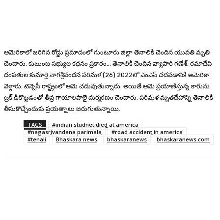
అమెరికాలో జరిగిన రోడ్డు ప్రమాదంలో గుంటూరు జిల్లా తెనాలికి చెందిన యువతి మృతి
చెందారు. కుటుంబ సభ్యుల కథనం ప్రకారం… తెనాలికి చెందిన వ్యాపారి గణేశ్, రమాదేవి
దంపతుల కుమార్తె నాగశ్రీవందన పరిమళ (26) 2022లో ఎంఎస్ చదవడానికి అమెరికా
వెళ్లారు. టెన్నెసీ రాష్ట్రంలో ఆమె చదువుతున్నారు. అయితే ఆమె ప్రయాణిస్తున్న కారును
ట్రక్ ఢీకొట్టడంతో తీవ్ర గాయాలపాలై దుర్మరణం చెందారు. పరిమళ మృతదేహాన్ని తెనాలికి
తీసుకొచ్చేందుకు ప్రయత్నాలు జరుగుతున్నాయి.
TAGS
#indian studnet died at america
#nagasrivandana parimala
#road accident in america
#tenali
Bhaskara news
bhaskaranews
bhaskaranews.com
Facebook
Twitter
Pinterest
WhatsA