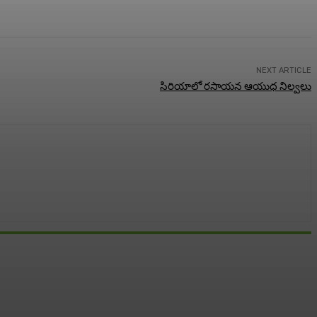
NEXT ARTICLE
సిరియాలో రసాయన ఆయుధ నిల్వలు