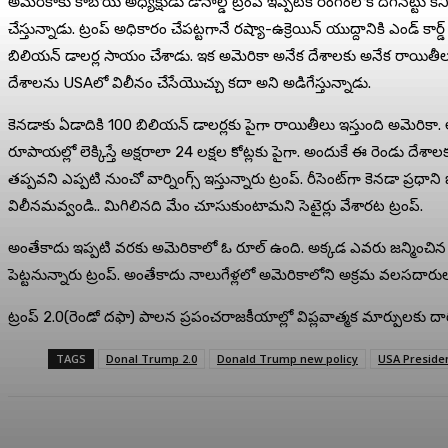
అమెరికాకు కాబోయే అధ్యక్షుడు డొనాల్డ్ ట్రంప్ ఇప్పటికే రంగంలోకి దిగినట్టు క
చేస్తున్నాడు. ట్రంప్ అధికారం చేపట్టగానే రష్యా-ఉక్రెయిన్‌ యుద్దానికి ఎండ్ 
బిలియన్ డాలర్ల సాయం చేశాడు. ఇక అమెరికా అనేక దేశాలకు అనేక రాయితీలు ఇ
దేశాలను USAలో విలీనం చేసేయొచ్చు కదా అని అడిగేస్తున్నాడు.
కెనడాకు ఏడాదికి 100 బిలియన్ డాలర్లకు పైగా రాయితీలు ఇస్తుంది అమెరికా. అ
రూపాయల్లో లెక్కిస్తే అక్షరాలా 24 లక్షల కోట్లకు పైగా. అందుకే ఈ రెండు దేశాల
తప్పవని ఎప్పటి నుంచో వార్నింగ్స్ ఇస్తున్నారు ట్రంప్. రీసెంట్‌గా కెనడా ప్ర
విలీనమవ్వండి.. మిగిలినది మేం చూసుకుంటామని సెటైర్లు వేశారట ట్రంప్.
అంతేకాదు ఇప్పటి వరకు అమెరికాలో ఓ రూల్ ఉంది. అక్కడ ఎవరు జన్మించిన వారి
పెట్టనున్నారు ట్రంప్. అంతేకాదు నాలుగేళ్లలో అమెరికాలోని అక్రమ వలసదారుల
ట్రంప్ 2.0(రెండో దఫా) పాలన ప్రపంచరాజకీయాల్లో విప్లవాత్మక మార్పులకు దార
TAGS
Donal Trump 2.0
Donald Trump new policy
USA Preside