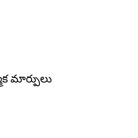
త్మక మార్పులు
pp