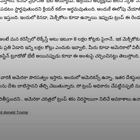
నిపిస్తోంది. కెనడా ప్రధానితో భేటీ అయ్యాడు.. ఉక్రెయిన్ అధ్యక్షుడు జెలెన్ స్
కార్డ్ పడటం స్టార్టవుతుందని క్లియర్ కట్‌గా అర్థమవుతుంది. అందుకే ఈలోపు చేయాల
స్తుంది. ఇందులో కెనడా, మెక్సీకోలు కూడా ఉన్నాయి. ఇప్పుడు ట్రంప్ ఈ రెం
ంటే మన కరెన్సీలో లెక్కేస్తే అటు ఇటుగా 8 లక్షల కోట్లకు పైగానే.. ఇక మెక్సి
కు ప్రతి ఏడాది ఇన్ని లక్షల కోట్లు ఎందుకు ఇవ్వాలి.. మీరు కూడా అమెరికాలో విలీ
ధాని జస్టిన్‌ ట్రూడోతో భేటీ అయినప్పుడు కూడా ఈ అంశంపై చర్చించినట్టు తెలుస్త
కి అమెరికా పౌరసత్వం ఇస్తారు. అందులో అమెరికన్స్ ఉన్నా.. ఇతర దేశస్థులు ఉ
ను దేశం దాటిస్తానని తేల్చి చెబుతున్నారు. సో ట్రంప్ అధికారం చేపట్టినప్పట
ితీస్తుందని… అమెరికా చరిత్రలో ట్రంప్ శకం చిరస్థాయిగా నిలిచే అవకాశాలు ఉన
nt donald Trump