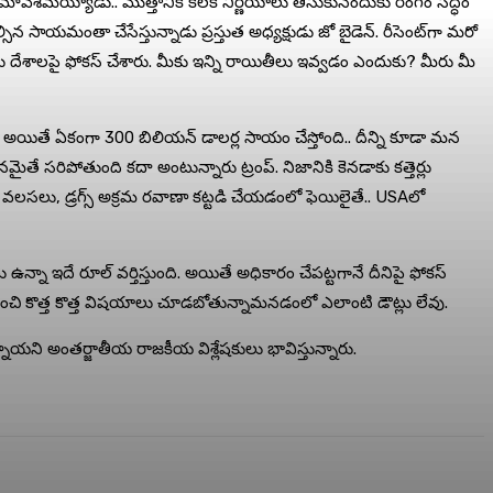
కీతో సమావేశమయ్యాడు.. మొత్తానికి కీలక నిర్ణయాలు తీసుకునేందుకు రంగం సిద్ధం
్సిన సాయమంతా చేసేస్తున్నాడు ప్రస్తుత అధ్యక్షుడు జో బైడెన్. రీసెంట్‌గా మరో
డు దేశాలపై ఫోకస్ చేశారు. మీకు ఇన్ని రాయితీలు ఇవ్వడం ఎందుకు? మీరు మీ
కోకు అయితే ఏకంగా 300 బిలియన్ డాలర్ల సాయం చేస్తోంది.. దీన్ని కూడా మన
నమైతే సరిపోతుంది కదా అంటున్నారు ట్రంప్. నిజానికి కెనడాకు కత్తెర్లు
ోంది. వలసలు, డ్రగ్స్‌ అక్రమ రవాణా కట్టడి చేయడంలో ఫెయిలైతే.. USAలో
న్నా ఇదే రూల్ వర్తిస్తుంది. అయితే అధికారం చేపట్టగానే దీనిపై ఫోకస్
ి నుంచి కొత్త కొత్త విషయాలు చూడబోతున్నామనడంలో ఎలాంటి డౌట్లు లేవు.
్నాయని అంతర్జాతీయ రాజకీయ విశ్లేషకులు భావిస్తున్నారు.