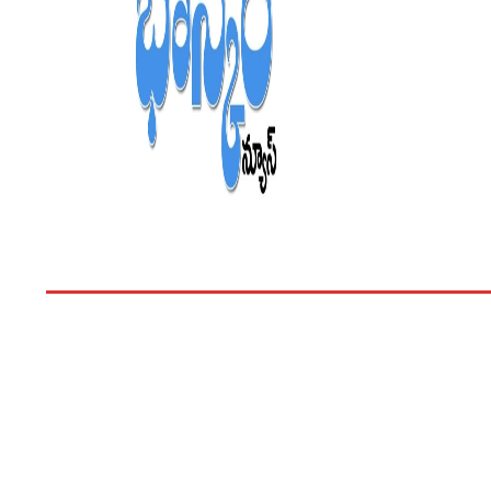
హోం
తెలంగాణ
ఆంధ్రప్రదేశ్
వినోదం
భ