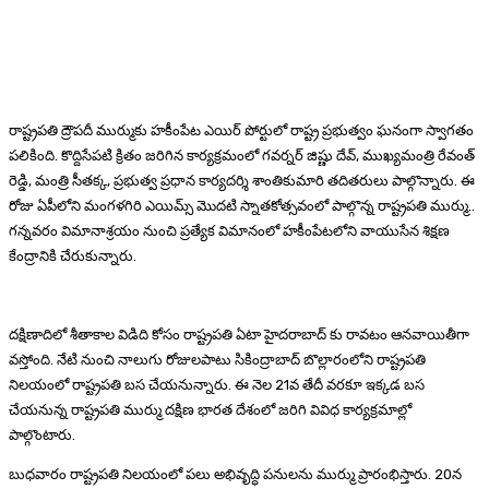
రాష్ట్రపతి ద్రౌపదీ ముర్ముకు హకీంపేట ఎయిర్ పోర్టులో రాష్ట్ర ప్రభుత్వం ఘనంగా స్వాగతం
పలికింది. కొద్దిసేపటి క్రితం జరిగిన కార్యక్రమంలో గవర్నర్ జిష్ణు దేవ్, ముఖ్యమంత్రి రేవంత్
రెడ్డి, మంత్రి సీతక్క, ప్రభుత్వ ప్రధాన కార్యదర్శి శాంతికుమారి తదితరులు పాల్గొన్నారు. ఈ
రోజు ఏపీలోని మంగళగిరి ఎయిమ్స్ మొదటి స్నాతకోత్సవంలో పాల్గొన్న రాష్ట్రపతి ముర్ము..
గన్నవరం విమానాశ్రయం నుంచి ప్రత్యేక విమానంలో హకీంపేటలోని వాయుసేన శిక్షణ
కేంద్రానికి చేరుకున్నారు.
దక్షిణాదిలో శీతాకాల విడిది కోసం రాష్ట్రపతి ఏటా హైదరాబాద్ కు రావటం ఆనవాయితీగా
వస్తోంది. నేటి నుంచి నాలుగు రోజులపాటు సికింద్రాబాద్ బొల్లారంలోని రాష్ట్రపతి
నిలయంలో రాష్ట్రపతి బస చేయనున్నారు. ఈ నెల 21వ తేదీ వరకూ ఇక్కడ బస
చేయనున్న రాష్ట్రపతి ముర్ము దక్షిణ భారత దేశంలో జరిగి వివిధ కార్యక్రమాల్లో
పాల్గొంటారు.
బుధవారం రాష్ట్రపతి నిలయంలో పలు అభివృద్ధి పనులను ముర్ము ప్రారంభిస్తారు. 20న