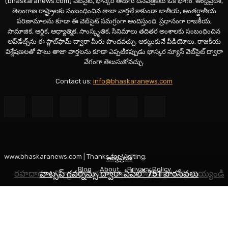
(bhaskaranews.com) వెబ్‌సైట్, భాస్కర తెలుగు దినపత్రికలు ఒక భాగం. ఆంధ్రప్రదేశ్,
తెలంగాణ రాష్ట్రాలకు సంబంధించిన తాజా వార్తలే కాకుండా జాతీయ, అంతర్జాతీయ
పరిణామాలను కూడా ఈ వెబ్‌సైట్ సమగ్రంగా అందిస్తుంది. ప్రధానంగా రాజకీయ,
సామాజిక, ఆర్థిక, ఆధ్యాత్మిక, సాంస్కృతిక, సినిమాలు తదితర అంశాలకు సంబంధించిన
అప్‌డేట్స్‌ను ఈ ప్లాట్‌ఫామ్‌ ద్వారా మీరు పొందవచ్చు. ఆకట్టుకునే వీడియోలు, రాజకీయ
విశ్లేషణలతో పాటు తాజా వార్తలను కూడా ఎప్పటికప్పుడు భాస్కర న్యూస్ వెబ్‌సైట్ ద్వారా
వేగంగా తెలుసుకోవచ్చు.
Contact us:
info@bhaskaranews.com
www.bhaskaranews.com | Thanks for Visiting.
ఆంధ్రప్రదేశ్
ఆంధ్రప్రదేశ్
తెలంగాణ
Blog
About
Privacy Policy
రహదారుల నిర్మాణానికి భూసేకరణ పనులు వేగవంతం చెయ్యండి
నేడు అన్నపూర్ణాదేవిగా దర్శనమివ్వనున్న అమ్మవారు
వాట్సప్ గవర్నెన్సు ద్వారా ఏపీలో 751 పౌరసేవలు
Social Media Auto Publish
Powered By :
XYZScripts.com