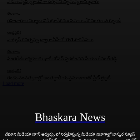
నేడు అన్నపూర్ణాదేవిగా దర్శనమివ్వనున్న అమ్మవారు
తెలంగాణ
రహదారుల నిర్మాణానికి భూసేకరణ పనులు వేగవంతం చెయ్యండి
ఆంధ్రప్రదేశ్
వాట్సప్ గవర్నెన్సు ద్వారా ఏపీలో 751 పౌరసేవలు
తెలంగాణ
సింగరేణి కార్మికులకు భారీ బోనస్‌ ప్రకటించిన సీయం రేవంత్‌రెడ్డి
ఆంధ్రప్రదేశ్
రెండు సంవత్సరాల్లో అంతర్జాతీయ ప్రమాణాలతో స్టేట్ లైబ్రరీ
Load more
Bhaskara News
నేమాని మీడియా హౌస్ ఆధ్వర్యంలో నిర్వహిస్తున్న మీడియా విభాగాల్లో భాస్కర న్యూస్