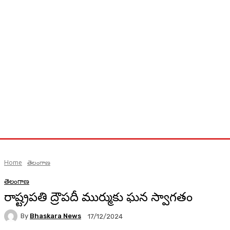
Home
తెలంగాణ
తెలంగాణ
రాష్ట్రపతి ద్రౌపదీ ముర్ముకు ఘన స్వాగతం
By
Bhaskara News
17/12/2024