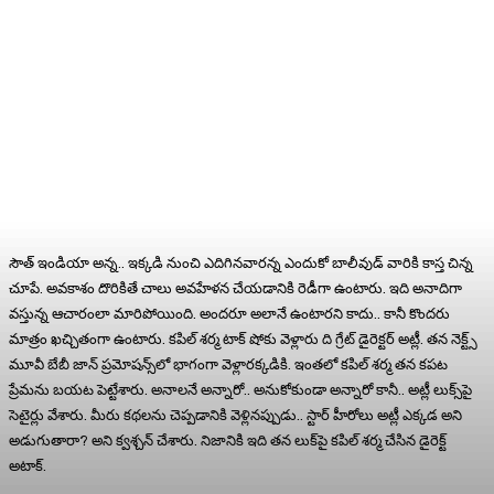
సౌత్ ఇండియా అన్న.. ఇక్కడి నుంచి ఎదిగినవారన్న ఎందుకో బాలీవుడ్ వారికి కాస్త చిన్న
చూపే. అవకాశం దొరికితే చాలు అవహేళన చేయడానికి రెడీగా ఉంటారు. ఇది అనాదిగా
వస్తున్న ఆచారంలా మారిపోయింది. అందరూ అలానే ఉంటారని కాదు.. కానీ కొందరు
మాత్రం ఖచ్చితంగా ఉంటారు. కపిల్ శర్మ టాక్‌ షోకు వెళ్లారు ది గ్రేట్ డైరెక్టర్ అట్లీ. తన నెక్ట్స్‌
మూవీ బేబీ జాన్‌ ప్రమోషన్స్‌లో భాగంగా వెళ్లారక్కడికి. ఇంతలో కపిల్‌ శర్మ తన కపట
ప్రేమను బయట పెట్టేశారు. అనాలనే అన్నారో.. అనుకోకుండా అన్నారో కానీ.. అట్లీ లుక్స్‌పై
సెటైర్లు వేశారు. మీరు కథలను చెప్పడానికి వెళ్లినప్పుడు.. స్టార్ హీరోలు అట్లీ ఎక్కడ అని
అడుగుతారా? అని క్వశ్చన్ చేశారు. నిజానికి ఇది తన లుక్‌పై కపిల్ శర్మ చేసిన డైరెక్ట్
అటాక్.