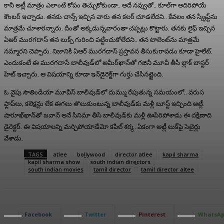
కానీ అట్లీ మాత్రం ఎలాంటి కోపం తెచ్చుకోకుండా.. అదే నవ్వుతో.. కూల్‌గా అదిరిపోయే
కౌంటర్ ఇచ్చాడు. తనకు చాన్స్ ఇచ్చిన వారు తన కలర్‌ చూడలేదని.. కేవలం తన స్క్రిప్ట్‌ను
మాత్రమే చూశారన్నారు. దీంతో అక్కడున్నవారంతా చప్పట్లు కొట్టారు. తనకు లైఫ్‌ ఇచ్చిన
ఏఆర్ మురగదాస్‌ తన లుక్స్‌ గురించి పట్టించుకోలేదని.. తన టాలెంట్‌ను మాత్రమే
నమ్మారని చెప్పారు. నిజానికి ఏఆర్ మురగదాస్‌ ప్రస్తావన తీసుకురావడం కూడా హైలేట్.
ఎందుకంటే ఈ మురగదాసే బాలీవుడ్‌లో అమీర్‌ఖాన్‌తో గజినీ మూవీ తీసి బ్లాక్ బాస్టర్‌
హిట్‌ ఇచ్చారు. ఆ విషయాన్ని కూడా ఇన్‌డైరెక్ట్‌గా గుర్తు చేసినట్టైంది.
ఓ వైపు సౌతిండియా మూవీస్‌ బాలీవుడ్‌లో దుమ్ము రేపుతున్న సమయంలో.. వరుస
ఫ్లాప్‌లు, కలెక్షన్లు లేక ఈగలు తొలుకుంటున్న బాలీవుడ్‌కు మళ్లీ బూస్ట్ ఇచ్చింది అట్లీ.
షారూఖ్‌ఖాన్‌తో జవాన్‌ అనే సినిమా తీసి బాలీవుడ్‌కు మళ్లీ ఊపిరిపోశాడు ఈ దక్షిణాది
డైరెక్టర్. ఈ విషయాలన్ని మర్చిపోయాడేమో కపిల్ శర్మ.. ఏకంగా అట్లీ లుక్‌పై సెటైర్లు
వేశాడు.
TAGS
atlee
bollywood
director atlee
kapil sharma
kapil sharma show
south indian directors
south indian movies
tamil director
tamil director altee
Facebook
Twitter
Pinterest
WhatsA