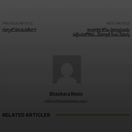
PREVIOUS ARTICLE
NEXT ARTICLE
గబ్బాలో కథ కంచికేనా?
కాంట్రాక్టర్ల కోసం విద్యార్థులను
పట్టించుకోలేదు…డిప్యూటి సీఎం విమర్శ
Bhaskara News
https://bhaskaranews.com/
RELATED ARTICLES