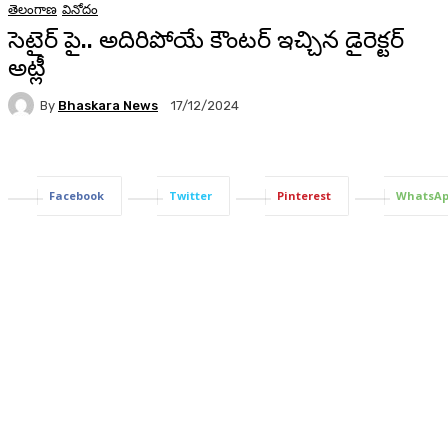
తెలంగాణ
వినోదం
సెటైర్ పై.. అదిరిపోయే కౌంటర్ ఇచ్చిన డైరెక్టర్
అట్లీ
By
Bhaskara News
17/12/2024
68
Facebook
Twitter
Pinterest
WhatsA