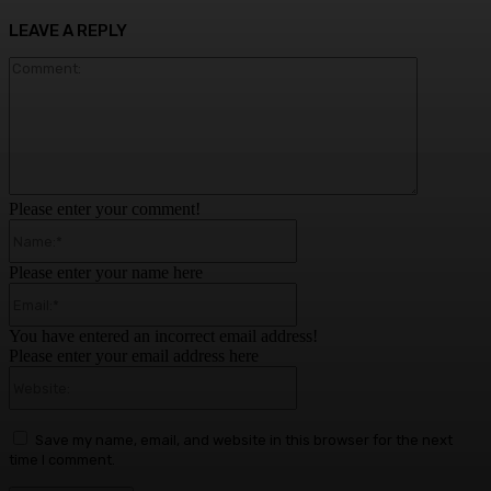
LEAVE A REPLY
Comment:
Please enter your comment!
Name:*
Please enter your name here
Email:*
You have entered an incorrect email address!
Please enter your email address here
Website:
Save my name, email, and website in this browser for the next
time I comment.