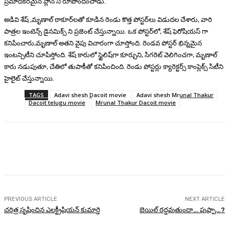
ప్రమాదకరమైన ప్లాన్ ని రూపొందించాడు.
అడివి శేష్ ,మృణాల్ ఠాకూర్‌లతో కూడిన రెండు కొత్త పోస్టర్‌లు విడుదల చేశారు, వారి
పాత్రల ఇంటెన్స్ డైనమిక్స్ ని ప్రజెంట్ చేస్తున్నాయి. ఒక పోస్టర్‌లో, శేష్ ఫెరోషియస్ గా
కనిపించారు,మృణాల్ అతని వైపు విచారంగా చూస్తోంది. రెండవ పోస్టర్ భిన్నమైన
ఇంటన్సిటీని చూపిస్తోంది. శేష్ కారులో స్టైలిష్‌గా కూర్చుని, సిగరెట్ వెలిగించగా, మృణాల్
కారు నడుపుతూ, చేతిలో తుపాకీతో కనిపించింది. రెండు పోస్టర్లు క్యారెక్టర్స్ కాంప్లెక్స్ సిటీని
హైలైట్ చేస్తున్నాయి.
TAGS
Adavi shesh Dacoit movie
Adavi shesh Mrunal Thakur
Dacoit telugu movie
Mrunal Thakur Dacoit movie
Facebook
Twitter
Pinterest
WhatsA
PREVIOUS ARTICLE
NEXT ARTICLE
చరిత్ర సృషించిన ఎలక్ట్రీషియన్ కుమార్తె
బెయిల్ రద్దవుతుందా… పుష్పా…?