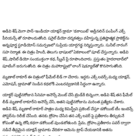
అడివి శేష్ మెగా పాన్-ఇండియా యాక్షన్ డ్రామా ‘డకాయిట్’ అడ్రినలిన్ పంపింగ్ ఎక్స్
పీరియన్స్ తో రూపొందుతోంది. షనైల్ డియో దర్శకత్వం వహిస్తున్న ప్రతిష్టాత్మక ప్రాజెక్ట్‌ను
అన్నపూర్ణ స్టూడియోస్ సమర్పణలో సుప్రియ యార్లగడ్డ నిర్మిస్తున్నారు. సునీల్ నారంగ్
సహ నిర్మాత. ఈ చిత్రం హిందీ, తెలుగు భాషలలో ఏకకాలంలో షూట్ చేస్తున్నారు. అడివి
శేష్ ,షానీల్ డియో సంయుక్తంగా కథ, స్క్రీన్ ప్లే రూపొందిచారు. ప్రస్తుతం హైదరాబాద్‌లో
షూటింగ్ జరుగుతోంది. ఈ చిత్రం మహారాష్ట్రలో లాంగ్ షెడ్యూల్‌తో కొనసాగుతోంది.
మృణాల్ ఠాకూర్ ఈ చిత్రంలో ఫీమేల్ లీడ్ గా చేరారు. ఇద్దరు ఎక్స్ లవర్స్ మధ్య యాక్షన్,
ఎమోషన్, డ్రామాతో నిండిన కథలోకి ఎంటరవ్వడానికి సిద్ధంగా ఉన్నారు.
యాక్టర్ పుట్టినరోజున సినిమా అనౌన్స్ మెంట్ చేసే ట్రెండ్‌కి బిన్నంగా, అడివి శేష్ తన ఫీమేల్
లీడ్ మృణాల్ ఠాకూర్‌ని అనౌన్స్ చేసి, అతని పుట్టినరోజును మరింత ప్రత్యేకం చేశారు.
అడివి శేష్, మృణాల్ ఠాకూర్ పాత్రల మధ్య కెమిస్ట్రీని ప్రజెంట్ చేస్తూ డకోయిట్ టీం ఇంటెన్స్
పోస్టర్‌ను రిలీజ్ చేసింది. తనకు ద్రోహం చేసిన తన ఎక్స్ లవర్ పై ప్రతీకారం తీర్చుకునే
కోపంతో ఉన్న దోషి కథగా డకోయిట్ వుండబోతుంది. ప్రేమ, ద్రోహం,ప్రతీకారం పవర్ ద్వారా
నడిచే తీవ్రమైన యాక్షన్ డ్రామాకు వేదికగా ఆమెను ట్రాప్ చేయడానికి అతను