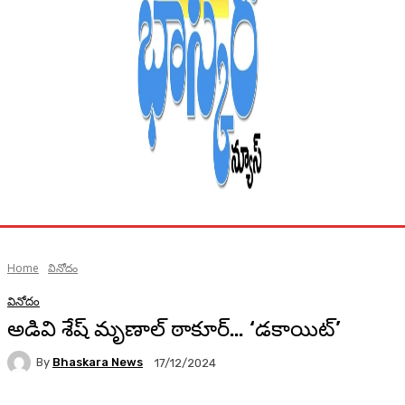
Home
వినోదం
వినోదం
అడివి శేష్ మృణాల్ ఠాకూర్… ‘డకాయిట్’
By
Bhaskara News
17/12/2024
59