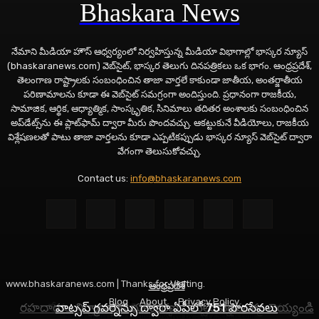
Bhaskara News
నేమాని మీడియా హౌస్ ఆధ్వర్యంలో నిర్వహిస్తున్న మీడియా విభాగాల్లో భాస్కర న్యూస్
(bhaskaranews.com) వెబ్‌సైట్, భాస్కర తెలుగు దినపత్రికలు ఒక భాగం. ఆంధ్రప్రదేశ్,
తెలంగాణ రాష్ట్రాలకు సంబంధించిన తాజా వార్తలే కాకుండా జాతీయ, అంతర్జాతీయ
పరిణామాలను కూడా ఈ వెబ్‌సైట్ సమగ్రంగా అందిస్తుంది. ప్రధానంగా రాజకీయ,
సామాజిక, ఆర్థిక, ఆధ్యాత్మిక, సాంస్కృతిక, సినిమాలు తదితర అంశాలకు సంబంధించిన
అప్‌డేట్స్‌ను ఈ ప్లాట్‌ఫామ్‌ ద్వారా మీరు పొందవచ్చు. ఆకట్టుకునే వీడియోలు, రాజకీయ
విశ్లేషణలతో పాటు తాజా వార్తలను కూడా ఎప్పటికప్పుడు భాస్కర న్యూస్ వెబ్‌సైట్ ద్వారా
వేగంగా తెలుసుకోవచ్చు.
Contact us:
info@bhaskaranews.com
www.bhaskaranews.com | Thanks for Visiting.
ఆంధ్రప్రదేశ్
ఆంధ్రప్రదేశ్
తెలంగాణ
Blog
About
Privacy Policy
రహదారుల నిర్మాణానికి భూసేకరణ పనులు వేగవంతం చెయ్యండి
నేడు అన్నపూర్ణాదేవిగా దర్శనమివ్వనున్న అమ్మవారు
వాట్సప్ గవర్నెన్సు ద్వారా ఏపీలో 751 పౌరసేవలు
Social Media Auto Publish
Powered By :
XYZScripts.com