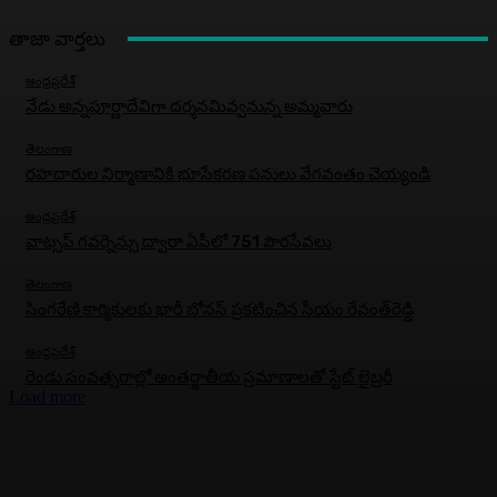
తాజా వార్తలు
ఆంధ్రప్రదేశ్
నేడు అన్నపూర్ణాదేవిగా దర్శనమివ్వనున్న అమ్మవారు
తెలంగాణ
రహదారుల నిర్మాణానికి భూసేకరణ పనులు వేగవంతం చెయ్యండి
ఆంధ్రప్రదేశ్
వాట్సప్ గవర్నెన్సు ద్వారా ఏపీలో 751 పౌరసేవలు
తెలంగాణ
సింగరేణి కార్మికులకు భారీ బోనస్‌ ప్రకటించిన సీయం రేవంత్‌రెడ్డి
ఆంధ్రప్రదేశ్
రెండు సంవత్సరాల్లో అంతర్జాతీయ ప్రమాణాలతో స్టేట్ లైబ్రరీ
Load more