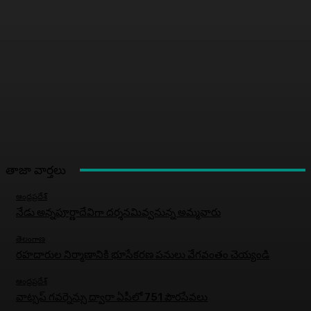
తాజా వార్తలు
ఆంధ్రప్రదేశ్
నేడు అన్నపూర్ణాదేవిగా దర్శనమివ్వనున్న అమ్మవారు
తెలంగాణ
రహదారుల నిర్మాణానికి భూసేకరణ పనులు వేగవంతం చెయ్యండి
ఆంధ్రప్రదేశ్
వాట్సప్ గవర్నెన్సు ద్వారా ఏపీలో 751 పౌరసేవలు