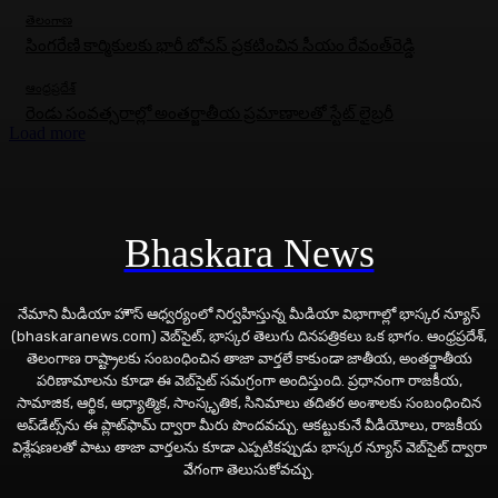
తెలంగాణ
సింగరేణి కార్మికులకు భారీ బోనస్‌ ప్రకటించిన సీయం రేవంత్‌రెడ్డి
ఆంధ్రప్రదేశ్
రెండు సంవత్సరాల్లో అంతర్జాతీయ ప్రమాణాలతో స్టేట్ లైబ్రరీ
Load more
Bhaskara News
నేమాని మీడియా హౌస్ ఆధ్వర్యంలో నిర్వహిస్తున్న మీడియా విభాగాల్లో భాస్కర న్యూస్
(bhaskaranews.com) వెబ్‌సైట్, భాస్కర తెలుగు దినపత్రికలు ఒక భాగం. ఆంధ్రప్రదేశ్,
తెలంగాణ రాష్ట్రాలకు సంబంధించిన తాజా వార్తలే కాకుండా జాతీయ, అంతర్జాతీయ
పరిణామాలను కూడా ఈ వెబ్‌సైట్ సమగ్రంగా అందిస్తుంది. ప్రధానంగా రాజకీయ,
సామాజిక, ఆర్థిక, ఆధ్యాత్మిక, సాంస్కృతిక, సినిమాలు తదితర అంశాలకు సంబంధించిన
అప్‌డేట్స్‌ను ఈ ప్లాట్‌ఫామ్‌ ద్వారా మీరు పొందవచ్చు. ఆకట్టుకునే వీడియోలు, రాజకీయ
విశ్లేషణలతో పాటు తాజా వార్తలను కూడా ఎప్పటికప్పుడు భాస్కర న్యూస్ వెబ్‌సైట్ ద్వారా
వేగంగా తెలుసుకోవచ్చు.