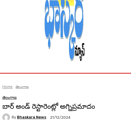
Home
తెలంగాణ
తెలంగాణ
బార్ అండ్ రెస్టారెంట్లో అగ్నిప్రమాదం
By
Bhaskara News
21/12/2024
79