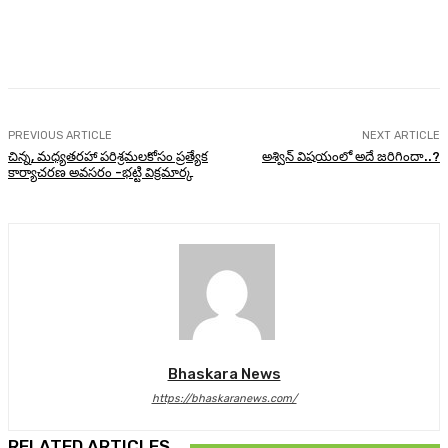
Facebook
Twitter
Pinterest
WhatsA
PREVIOUS ARTICLE
NEXT ARTICLE
చిన్న, మధ్యతరహా పరిశ్రమలకోసం ప్రత్యేక
అశ్విన్‌ విషయంలో అదే జరిగిందా..?
కార్యాచరణ అవసరం -భట్టి విక్రమార్క
Bhaskara News
https://bhaskaranews.com/
RELATED ARTICLES