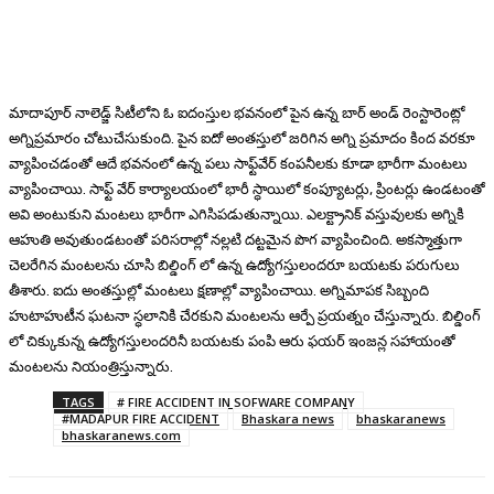
మాదాపూర్ నాలెడ్జ్ సిటీలోని ఓ ఐదంస్తుల భవనంలో పైన ఉన్న బార్ అండ్ రెంస్టారెంట్లో
అగ్నిప్రమారం చోటుచేసుకుంది. పైన ఐదో అంతస్తులో జరిగిన అగ్ని ప్రమాదం కింద వరకూ
వ్యాపించడంతో ఆదే భవనంలో ఉన్న పలు సాఫ్ట్‌వేర్ కంపనీ‌లకు కూడా భారీగా మంటలు
వ్యాపించాయి. సాఫ్ట్ వేర్ కార్యాలయంలో భారీ స్ధాయిలో కంప్యూటర్లు, ప్రింటర్లు ఉండటంతో
అవి అంటుకుని మంటలు భారీగా ఎగిసిపడుతున్నాయి. ఎలక్ట్రానిక్ వస్తువులకు అగ్నికి
ఆహుతి అవుతుండటంతో పరిసరాల్లో నల్లటి దట్టమైన పొగ వ్యాపించింది. అకస్మాత్తుగా
చెలరేగిన మంటలను చూసి బిల్డింగ్ లో ఉన్న ఉద్యోగస్తులందరూ బయటకు పరుగులు
తీశారు. ఐదు అంతస్తుల్లో మంటలు క్షణాల్లో వ్యాపించాయి. అగ్నిమాపక సిబ్బంది
హుటాహుటీన ఘటనా స్ధలానికి చేరకుని మంటలను ఆర్పే ప్రయత్నం చేస్తున్నారు. బిల్డింగ్
లో చిక్కుకున్న ఉద్యోగస్తులందరినీ బయటకు పంపి ఆరు ఫయర్ ఇంజన్ల సహాయంతో
మంటలను నియంత్రిస్తున్నారు.
TAGS
# FIRE ACCIDENT IN SOFWARE COMPANY
#MADAPUR FIRE ACCIDENT
Bhaskara news
bhaskaranews
bhaskaranews.com