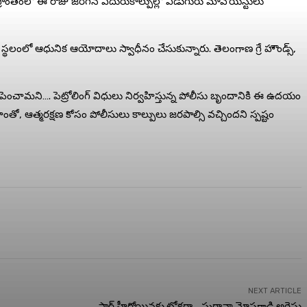
రాంతంలో ఈ రోజు జరిగిన ఎదురుకాల్పుల్లో ఏడుగురు మావోయిస్టులు
్థలంలో ఆధునిక ఆయోదాలు స్వాధీనం చేసుకున్నారు. తెలంగాణ గ్రే హౌండ్స్,
పెంచామని…. పెట్రోలింగ్ విధులు నిర్వహిస్తున్న పోలీసు బృందానికి ఈ ఉదయం
తో, ఆత్మరక్షణ కోసం పోలీసులు కాల్పులు జరపాల్సి వచ్చిందని స్పష్టం
NEXT ARTICLE
స్టార్ హీరోయిన్లకు టోకరా… ఘరానా మోసగాడి అరెస్టు