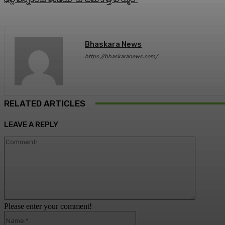
Bhaskara News
https://bhaskaranews.com/
RELATED ARTICLES
LEAVE A REPLY
Comment
Please enter your comment!
Name:*