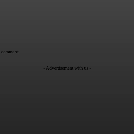
 I comment.
- Advertisement with us -