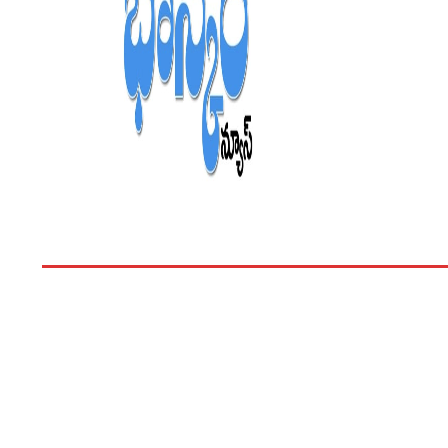
హోం
తెలంగాణ
ఆంధ్రప్రదేశ్
వినోదం
భ