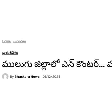
Home
భారతదేశం
భారతదేశం
ములుగు జిల్లాలో ఎన్ కౌంటర్… 
By
Bhaskara News
01/12/2024
74
Facebook
Twitter
Pinterest
WhatsA