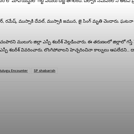
లో మావోయిస్టుల గట్టి ఎదురు దెబ్ణ తగిలింది. చల్పాక సమీపంలోని అటవీ ప్
 రమేష్, ముస్సాకి దేవల్, ముస్సాకి జమున, జై సింగ్ మృతి చెందారు. ఘటనా స
రని ములుగు జిల్లా ఎస్పీ శబరీశ్ వెల్లడించారు. ఈ తరుణంలో జిల్లాలో గస్తీ 
్పీ శబరీశ్ వివరించారు. లొంగిపోవాలని హెచ్చరించినా కాల్పులు ఆపలేదని… దాం
ulugu Encounter
SP shabarish
terest
WhatsApp