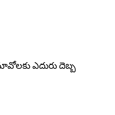
మావోలకు ఎదురు దెబ్బ
pp