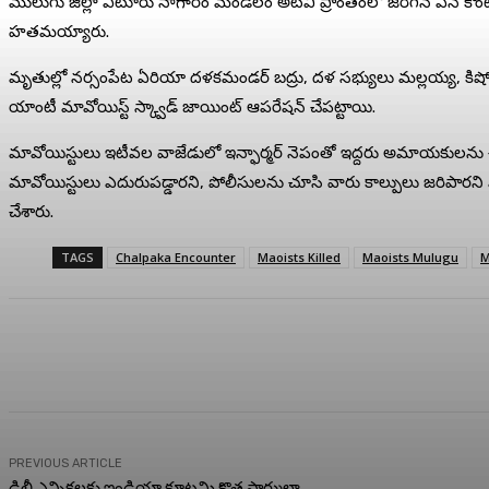
ములుగు జిల్లా ఏటూరు నాగారం మండలం అటవీ ప్రాంతంలో జరిగిన ఎన్ కౌంటర్ 
హతమయ్యారు.
మృతుల్లో నర్సంపేట ఏరియా దళకమండర్ బద్రు, దళ సభ్యులు మల్లయ్య, కిషోర్,
యాంటీ మావోయిస్ట్ స్క్వాడ్ జాయింట్ ఆపరేషన్ చేపట్టాయి.
మావోయిస్టులు ఇటీవల వాజేడులో ఇన్ఫార్మర్ నెపంతో ఇద్దరు అమాయకులను చంపా
మావోయిస్టులు ఎదురుపడ్డారని, పోలీసులను చూసి వారు కాల్పులు జరిపారని ఎస
చేశారు.
TAGS
Chalpaka Encounter
Maoists Killed
Maoists Mulugu
M
Share
Facebook
Twitter
Pin
PREVIOUS ARTICLE
ఢిల్లీ ఎన్నికలకు ఇండియా కూటమి కొత్త ఫార్ములా