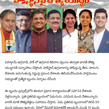
పహల్గామ్ ఉగ్రదాడి, పాక్ లో ఉగ్రవాద శిబిరాల ధ్వంసం తర్వాత భారత్ దౌత్య
యుద్ధానికి సన్నాహాలు చేస్తోంది. పాకిస్థాన్ ఉగ్రవాదాన్ని పోషిస్తున్న తీరు..పొరుగు
దేశాలకు జరుగుతున్న నష్టంపై ప్రపంచ దేశాలకు తెలియచేసేందుకు పార్లమెంటు
సభ్యులతో ప్రత్యేక బృందం ఏర్పాటు చేసింది.
ఈ బృందం బ్రస్సెల్స్‌లోని ఈయూ ప్రధాన కార్యాలయంతో సహా 32 దేశాలకు
వెళ్లనున్నారు. ప్రతి ప్రతినిధి బృందంలో ఏడుగురు, ఎనిమిది మంది నేతలున్నారు.
వారికి మాజీ దౌత్యవేత్తలు సహాయం చేస్తారు. ఏడు ప్రతినిధి బృందాలలో కలిపి 59
మంది సభ్యులు ఉన్నారు. వీరిలో నేషనల్ డెమోక్రటిక్ అలయన్స్ నుండి 31 మంది,