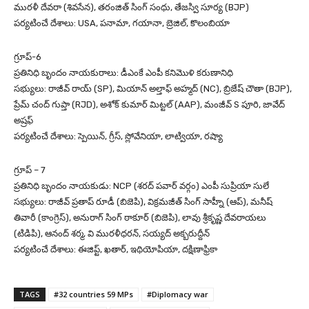
మురళీ దేవరా (శివసేన), తరంజిత్ సింగ్ సంధు, తేజస్వి సూర్య (BJP)
పర్యటించే దేశాలు: USA, పనామా, గయానా, బ్రెజిల్, కొలంబియా
గ్రూప్-6
ప్రతినిధి బృందం నాయకురాలు: డీఎంకే ఎంపీ కనిమొళి కరుణానిధి
సభ్యులు: రాజీవ్ రాయ్ (SP), మియాన్ అల్తాఫ్ అహ్మద్ (NC), బ్రిజేష్ చౌతా (BJP),
ప్రేమ్ చంద్ గుప్తా (RJD), అశోక్ కుమార్ మిట్టల్ (AAP), మంజీవ్ S పూరి, జావేద్
అష్రఫ్
పర్యటించే దేశాలు: స్పెయిన్, గ్రీస్, స్లోవేనియా, లాట్వియా, రష్యా
గ్రూప్‌ – 7
ప్రతినిధి బృందం నాయకుడు: NCP (శరద్ పవార్ వర్గం) ఎంపీ సుప్రియా సులే
సభ్యులు: రాజీవ్ ప్రతాప్ రూడీ (బిజెపి), విక్రమజీత్ సింగ్ సాహ్నీ (ఆప్), మనీష్
తివారీ (కాంగ్రెస్), అనురాగ్ సింగ్ ఠాకూర్ (బిజెపి), లావు శ్రీకృష్ణ దేవరాయలు
(టిడిపి), ఆనంద్ శర్మ, వి మురళీధరన్, సయ్యద్ అక్బరుద్దీన్
పర్యటించే దేశాలు: ఈజిప్ట్, ఖతార్, ఇథియోపియా, దక్షిణాఫ్రికా
TAGS
#32 countries 59 MPs
#Diplomacy war