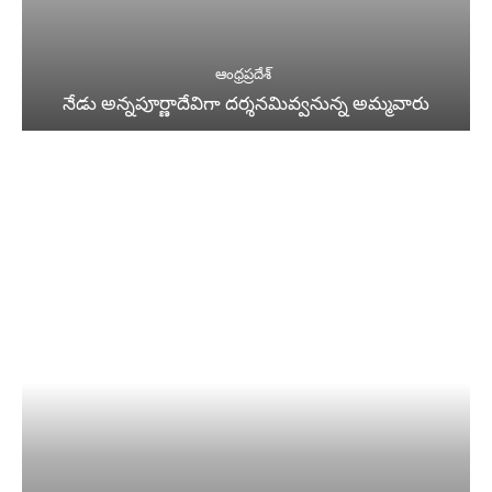
ఆంధ్రప్రదేశ్
నేడు అన్నపూర్ణాదేవిగా దర్శనమివ్వనున్న అమ్మవారు