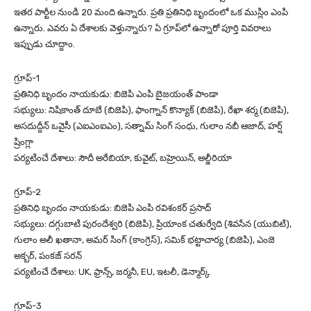
ఇతర పార్టీల నుండి 20 మంది ఉన్నారు. ప్రతి ప్రతినిధి బృందంలో ఒక ముస్లిం ఎంపి
ఉన్నారు. ఎవరు ఏ దేశాలకు వెళ్తున్నారు? ఏ గ్రూప్‌లో ఉన్నారో పూర్తి వివరాలు
ఇప్పుడు చూద్దాం.
గ్రూప్‌-1
ప్రతినిధి బృందం నాయకుడు: బిజెపి ఎంపి బైజయంత్ పాండా
సభ్యులు: నిషికాంత్ దూబే (బిజెపి), ఫాంగ్నాన్ కొన్యాక్ (బిజెపి), రేఖా శర్మ (బిజెపి),
అసదుద్దీన్ ఒవైసీ (ఎఐఎంఐఎం), సత్నామ్ సింగ్ సంధు, గులాం నబీ ఆజాద్, హర్ష్
ష్రింగ్లా
పర్యటించే దేశాలు: సౌదీ అరేబియా, కువైట్, బహ్రెయిన్, అల్జీరియా
గ్రూప్-2
ప్రతినిధి బృందం నాయకుడు: బిజెపి ఎంపి రవిశంకర్ ప్రసాద్
సభ్యులు: దగ్గుబాటి పురందేశ్వరి (బిజెపి), ప్రియాంక చతుర్వేది (శివసేన (యుబిటి),
గులాం అలీ ఖతానా, అమర్ సింగ్ (కాంగ్రెస్), సమిక్ భట్టాచార్య (బిజెపి), ఎంజె
అక్బర్, పంకజ్ సరన్
పర్యటించే దేశాలు: UK, ఫ్రాన్స్, జర్మనీ, EU, ఇటలీ, డెన్మార్క్‌
గ్రూప్-3