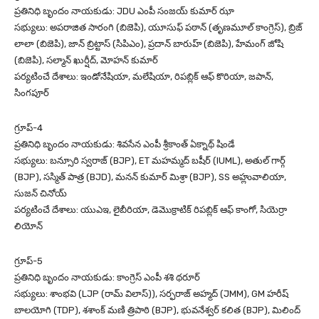
ప్రతినిధి బృందం నాయకుడు: JDU ఎంపీ సంజయ్ కుమార్ ఝా
సభ్యులు: అపరాజిత సారంగి (బిజెపి), యూసుఫ్ పఠాన్ (తృణమూల్ కాంగ్రెస్), బ్రిజ్
లాలా (బిజెపి), జాన్ బ్రిట్టాస్ (సిపిఎం), ప్రదాన్ బారుహ్ (బిజెపి), హేమంగ్ జోషి
(బిజెపి), సల్మాన్ ఖుర్షీద్, మోహన్ కుమార్
పర్యటించే దేశాలు: ఇండోనేషియా, మలేషియా, రిపబ్లిక్ ఆఫ్ కొరియా, జపాన్,
సింగపూర్‌
గ్రూప్-4
ప్రతినిధి బృందం నాయకుడు: శివసేన ఎంపీ శ్రీకాంత్ ఏక్నాథ్ షిండే
సభ్యులు: బన్సూరి స్వరాజ్ (BJP), ET మహమ్మద్ బషీర్ (IUML), అతుల్ గార్గ్
(BJP), సస్మిత్ పాత్ర (BJD), మనన్ కుమార్ మిశ్రా (BJP), SS అహ్లువాలియా,
సుజన్ చినోయ్
పర్యటించే దేశాలు: యుఎఇ, లైబీరియా, డెమొక్రాటిక్ రిపబ్లిక్ ఆఫ్ కాంగో, సియెర్రా
లియోన్
గ్రూప్‌-5
ప్రతినిధి బృందం నాయకుడు: కాంగ్రెస్ ఎంపీ శశి థరూర్
సభ్యులు: శాంభవి (LJP (రామ్ విలాస్)), సర్ఫరాజ్ అహ్మద్ (JMM), GM హరీష్
బాలయోగి (TDP), శశాంక్ మణి త్రిపాఠి (BJP), భువనేశ్వర్ కలిత (BJP), మిలింద్