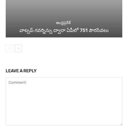
ఆంధ్రప్రదేశ్
వాట్సప్ గవర్నెన్సు ద్వారా ఏపీలో 751 పౌరసేవలు
LEAVE A REPLY