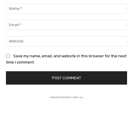
Comment:
Na
Ema
Web
Save my name, email, and website in this browser for the next
time I comment.
- Advertisement with us -