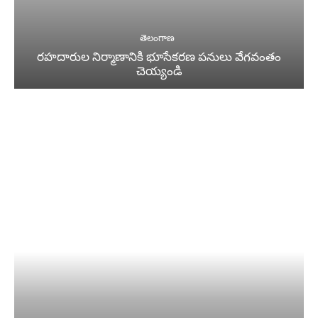
తెలంగాణ
రహదారుల నిర్మాణానికి భూసేకరణ పనులు వేగవంతం
చెయ్యండి