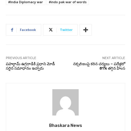
#India Diplomacy war
#indo pak war of words
Facebook
Twitter
PREVIOUS ARTICLE
NEXT ARTICLE
పహల్గామ్‌ ఉగ్రదాడికి ప్రధాని మోడీ
నక్సలిజంపై కఠిన చర్యలు – పదేళ్లలో
సరైన సమాధానం ఇచ్చారు
81% తగ్గిన హింస
Bhaskara News