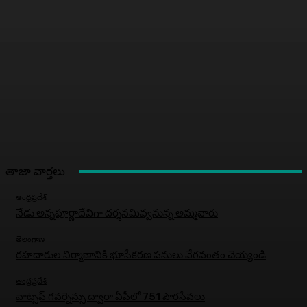
తాజా వార్తలు
ఆంధ్రప్రదేశ్
నేడు అన్నపూర్ణాదేవిగా దర్శనమివ్వనున్న అమ్మవారు
తెలంగాణ
రహదారుల నిర్మాణానికి భూసేకరణ పనులు వేగవంతం చెయ్యండి
ఆంధ్రప్రదేశ్
వాట్సప్ గవర్నెన్సు ద్వారా ఏపీలో 751 పౌరసేవలు