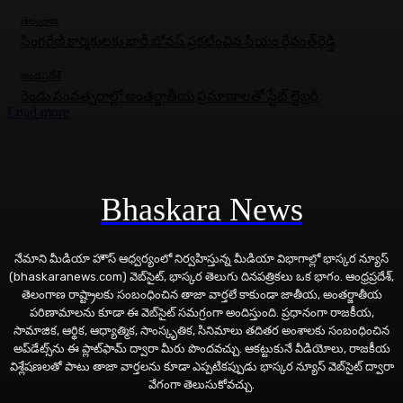
తెలంగాణ
సింగరేణి కార్మికులకు భారీ బోనస్‌ ప్రకటించిన సీయం రేవంత్‌రెడ్డి
ఆంధ్రప్రదేశ్
రెండు సంవత్సరాల్లో అంతర్జాతీయ ప్రమాణాలతో స్టేట్ లైబ్రరీ
Load more
Bhaskara News
నేమాని మీడియా హౌస్ ఆధ్వర్యంలో నిర్వహిస్తున్న మీడియా విభాగాల్లో భాస్కర న్యూస్
(bhaskaranews.com) వెబ్‌సైట్, భాస్కర తెలుగు దినపత్రికలు ఒక భాగం. ఆంధ్రప్రదేశ్,
తెలంగాణ రాష్ట్రాలకు సంబంధించిన తాజా వార్తలే కాకుండా జాతీయ, అంతర్జాతీయ
పరిణామాలను కూడా ఈ వెబ్‌సైట్ సమగ్రంగా అందిస్తుంది. ప్రధానంగా రాజకీయ,
సామాజిక, ఆర్థిక, ఆధ్యాత్మిక, సాంస్కృతిక, సినిమాలు తదితర అంశాలకు సంబంధించిన
అప్‌డేట్స్‌ను ఈ ప్లాట్‌ఫామ్‌ ద్వారా మీరు పొందవచ్చు. ఆకట్టుకునే వీడియోలు, రాజకీయ
విశ్లేషణలతో పాటు తాజా వార్తలను కూడా ఎప్పటికప్పుడు భాస్కర న్యూస్ వెబ్‌సైట్ ద్వారా
వేగంగా తెలుసుకోవచ్చు.