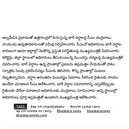
అల్పపీడన ప్రభావంతో ఉత్తరాంధ్రలో కురుస్తున్న భారీ వర్షాలపై సీఎం చంద్రబాబు
నాయుడు ఉన్నతాధికారులతో సమీక్ష నిర్వహించారు. సీఎంవో అధికారులు భారీ వర్షాల
కారణంగా ఆయా జిల్లాల్లో నెలకొన్ని ప్రస్తుత పరిస్థితులపై ముఖ్యమంత్రికి వివరించారు.
కలెక్టర్లు, జిల్లా స్థాయిలో అధికారులు తీసుకుంటున్న ముందస్తు చర్యలపై ముఖ్యమంత్రికి
వివరించారు. భారీ వర్షాలు ఉన్న ప్రాంతాల్లో ప్రజలను అప్రమత్తం చేయడంతో పాటు..
స్కూళ్లకు సెలవు ప్రకటించినట్లు సీఎంకు తెలిపారు. కొన్ని ప్రాంతాల్లో పంటలు
దెబ్బతిన్నాయని.. వర్షాల అనంతరం పంటనష్టం వివరాలు సేకరించి రైతులకు సాయం
అందేలా చూడాలని సీఎం ఆదేశించారు. భారీ వర్షాల సమాచారాన్ని ఎప్పటికిప్పుడు
రైతులకు చేరేలా చూడాలని అధికారులకు చంద్రబాబు సూచించారు. అన్ని స్థాయిల్లో
అధికారులు పూర్తి అప్రమత్తతో ఉండాలని ముఖ్యమంత్రి ఆదేశించారు.
TAGS
#ap cm chandrababu
#north costal rains
ap cm review on rains
Bhaskara news
bhaskaranews
bhaskaranews.com