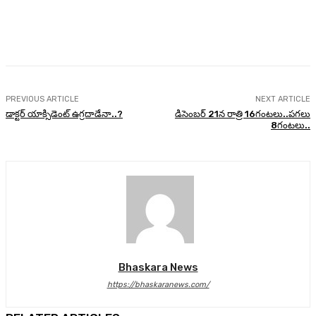
Facebook
Twitter
Pinterest
WhatsA
PREVIOUS ARTICLE
NEXT ARTICLE
డాక్టర్ యాక్సిడెంట్ ఉగ్రదాడేనా..?
డిసెంబ‌ర్ 21న రాత్రి 16గంటలు..పగలు
8గంటలు..
Bhaskara News
https://bhaskaranews.com/