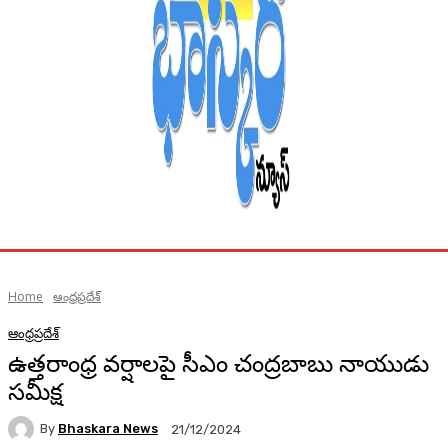
Home
ఆంధ్రప్రదేశ్
ఆంధ్రప్రదేశ్
ఉత్తరాంధ్ర వర్షాలపై సీఎం చంద్రబాబు నాయుడు
సమీక్ష
By
Bhaskara News
21/12/2024