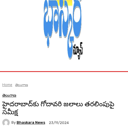
Home
తెలంగాణ
తెలంగాణ
హైదరాబాద్‌కు గోదావరి జలాలు తరలింపుపై
సమీక్ష
By
Bhaskara News
23/11/2024