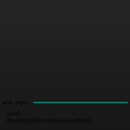
తాజా వార్తలు
ఆంధ్రప్రదేశ్
నేడు అన్నపూర్ణాదేవిగా దర్శనమివ్వనున్న అమ్మవారు