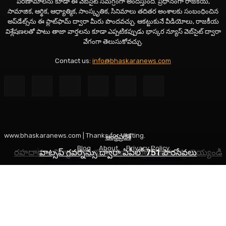
పరిణామాలను కూడా ఈ వెబ్‌సైట్ సమగ్రంగా అందిస్తుంది. ప్రధానంగా రాజకీయ,
సామాజిక, ఆర్థిక, ఆధ్యాత్మిక, సాంస్కృతిక, సినిమాలు తదితర అంశాలకు సంబంధించిన
అప్‌డేట్స్‌ను ఈ ప్లాట్‌ఫామ్‌ ద్వారా మీరు పొందవచ్చు. ఆకట్టుకునే వీడియోలు, రాజకీయ
విశ్లేషణలతో పాటు తాజా వార్తలను కూడా ఎప్పటికప్పుడు భాస్కర న్యూస్ వెబ్‌సైట్ ద్వారా
వేగంగా తెలుసుకోవచ్చు.
Contact us:
info@bhaskaranews.com
www.bhaskaranews.com | Thanks for Visiting.
ఆంధ్రప్రదేశ్
ఆంధ్రప్రదేశ్
తెలంగాణ
Blog
About
Privacy Policy
రహదారుల నిర్మాణానికి భూసేకరణ పనులు వేగవంతం చెయ్యండి
నేడు అన్నపూర్ణాదేవిగా దర్శనమివ్వనున్న అమ్మవారు
వాట్సప్ గవర్నెన్సు ద్వారా ఏపీలో 751 పౌరసేవలు
Social Media Auto Publish
Powered By :
XYZScripts.com