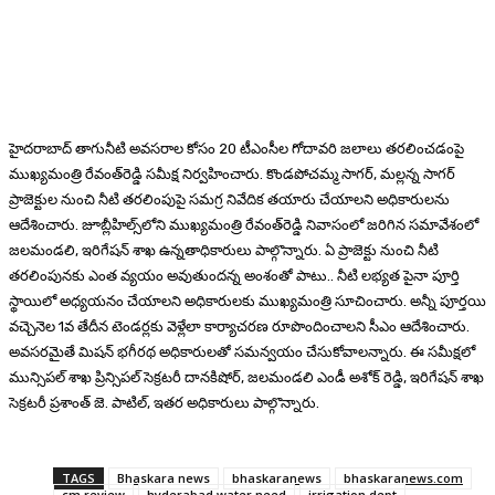
హైదరాబాద్ తాగునీటి అవసరాల కోసం 20 టీఎంసీల గోదావరి జలాలు తరలించడంపై
ముఖ్యమంత్రి రేవంత్‌రెడ్డి సమీక్ష నిర్వహించారు. కొండపోచమ్మ సాగర్‌, మల్లన్న సాగర్‌
ప్రాజెక్టుల నుంచి నీటి తరలింపుపై సమగ్ర నివేదిక తయారు చేయాలని అధికారులను
ఆదేశించారు. జూబ్లీహిల్స్‌లోని ముఖ్యమంత్రి రేవంత్‌రెడ్డి నివాసంలో జరిగిన సమావేశంలో
జలమండలి, ఇరిగేషన్‌ శాఖ ఉన్నతాధికారులు పాల్గొన్నారు. ఏ ప్రాజెక్టు నుంచి నీటి
తరలింపునకు ఎంత వ్యయం అవుతుందన్న అంశంతో పాటు.. నీటి లభ్యత పైనా పూర్తి
స్థాయిలో అధ్యయనం చేయాలని అధికారులకు ముఖ్యమంత్రి సూచించారు. అన్నీ పూర్తయి
వచ్చెనెల 1వ తేదీన టెండర్లకు వెళ్లేలా కార్యాచరణ రూపొందించాలని సీఎం ఆదేశించారు.
అవసరమైతే మిషన్‌ భగీరథ అధికారులతో సమన్వయం చేసుకోవాలన్నారు. ఈ సమీక్షలో
మున్సిపల్ శాఖ ప్రిన్సిపల్ సెక్రటరీ దానకిషోర్, జలమండలి ఎండీ అశోక్ రెడ్డి, ఇరిగేషన్ శాఖ
సెక్రటరీ ప్రశాంత్ జె. పాటిల్, ఇతర అధికారులు పాల్గొన్నారు.
TAGS
Bhaskara news
bhaskaranews
bhaskaranews.com
cm review
hyderabad water need
irrigation dept