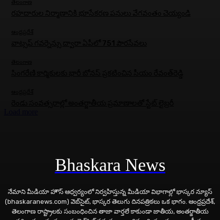
తెలంగాణ
రహదారుల నిర్మాణానికి భూసేకరణ పనులు వేగవంతం చెయ్యండి
ఆంధ్రప్రదేశ్
వాట్సప్ గవర్నెన్సు ద్వారా ఏపీలో 751 పౌరసేవలు
తెలంగాణ
సింగరేణి కార్మికులకు భారీ బోనస్‌ ప్రకటించిన సీయం రేవంత్‌రెడ్డి
ఆంధ్రప్రదేశ్
రెండు సంవత్సరాల్లో అంతర్జాతీయ ప్రమాణాలతో స్టేట్ లైబ్రరీ
Load more
Bhaskara News
నేమాని మీడియా హౌస్ ఆధ్వర్యంలో నిర్వహిస్తున్న మీడియా విభాగాల్లో భాస్కర న్యూస్
(bhaskaranews.com) వెబ్‌సైట్, భాస్కర తెలుగు దినపత్రికలు ఒక భాగం. ఆంధ్రప్రదేశ్,
తెలంగాణ రాష్ట్రాలకు సంబంధించిన తాజా వార్తలే కాకుండా జాతీయ, అంతర్జాతీయ