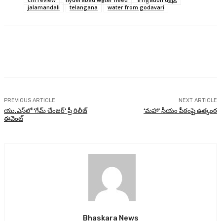
jalamandali
telangana
water from godavari
Facebook
Twitter
Pinterest
WhatsA
PREVIOUS ARTICLE
NEXT ARTICLE
యు.ఎస్‌లో ‘గేమ్ చేంజర్’ ప్రీ రిలీజ్
‘మహా‘ సీయం పీఠంపై ఉత్కంఠ
ఈవెంట్
Bhaskara News