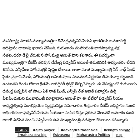
మహారాష్ట్ర నూతన ముఖ్యమంత్రిగా దేవేంద్రఫడ్నవీస్ పేరుని భారతీయ జనతాపార్టీ
అధిష్టానం దాదాపు ఖరారు చేసింది. గురువారం మహాయుతి భాగస్వామ్య పక్ష
నేతలందరూ ఢిల్లీ చేరుకున హోంమత్రి అమిత్ షాని కలిశారు. ఈ సదర్భంగా
ముఖ్యమంత్రిగా బీజేపీ తరపున దేవేంద్ర ఫడ్నవీస్ అయితే తమకెవరికీ అభ్యంతరం లేదని
శివసేన, ఎన్సీపీలు హోంమత్రికి స్పష్టం చేశాయి. తాజా మాజీ ముఖ్యమంత్రి ఏక్ నాథ్ షిండే
సైతం ప్రధాని మోడీ, హోంమంత్రి అమిత్ షాలు ఎటువంటి నిర్ణయం తీసుకున్నా కట్టుబడి
ఉంటానని రెండు రోజుల క్రితమే వారిద్దిరికీ ఫోన్లో తేల్చిచెప్పారు. ఈ నేపథ్యంలో గురువారం
దేవేంద్ర ఫడ్నవీస్ తో పాటు ఏక్ నాథ్ షిండే, ఎన్సీపీ నేత అజిత్ పవార్లను ఢిల్లీ
పిలిపించుకుని ముఖాముఖీ మాట్లాడారు అమిత్ షా. ఈ భేటీలో ఫడ్నవీస్ సీయం
అభ్యర్ధిత్వంపై ఏకాభిప్రయం వ్యక్తమైనట్లు సమాచారం. శుక్రవారం బీజేపీ అధిష్టానం నుంచి
అధికారికంగా ఫడ్నవీస్ పేరును సీయంగా ఎంపిక చేస్తూ ప్రకటన వెలువడే అవకాశం ఉంది.
అలాగే శివసేన నుంచి ఎన్సీపీలకు ఉప ముఖ్యమంత్రి పదవులు కేటాయించనున్నారు.
TAGS
#ajith power
#devendra fhadnavis
#eknath shinde
#maharastra bjp
#sivasena
Maharastra Politics
ncp