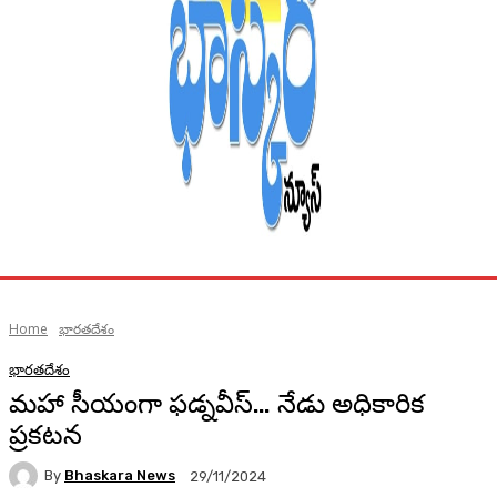
Home
భారతదేశం
భారతదేశం
మహా సీయంగా ఫడ్నవీస్… నేడు అధికారిక
ప్రకటన
By
Bhaskara News
29/11/2024