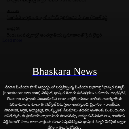
వాట్సప్ గవర్నెన్సు ద్వారా ఏపీలో 751 పౌరసేవలు
తెలంగాణ
సింగరేణి కార్మికులకు భారీ బోనస్‌ ప్రకటించిన సీయం రేవంత్‌రెడ్డి
ఆంధ్రప్రదేశ్
రెండు సంవత్సరాల్లో అంతర్జాతీయ ప్రమాణాలతో స్టేట్ లైబ్రరీ
Load more
Bhaskara News
నేమాని మీడియా హౌస్ ఆధ్వర్యంలో నిర్వహిస్తున్న మీడియా విభాగాల్లో భాస్కర న్యూస్
(bhaskaranews.com) వెబ్‌సైట్, భాస్కర తెలుగు దినపత్రికలు ఒక భాగం. ఆంధ్రప్రదేశ్,
తెలంగాణ రాష్ట్రాలకు సంబంధించిన తాజా వార్తలే కాకుండా జాతీయ, అంతర్జాతీయ
పరిణామాలను కూడా ఈ వెబ్‌సైట్ సమగ్రంగా అందిస్తుంది. ప్రధానంగా రాజకీయ,
సామాజిక, ఆర్థిక, ఆధ్యాత్మిక, సాంస్కృతిక, సినిమాలు తదితర అంశాలకు సంబంధించిన
అప్‌డేట్స్‌ను ఈ ప్లాట్‌ఫామ్‌ ద్వారా మీరు పొందవచ్చు. ఆకట్టుకునే వీడియోలు, రాజకీయ
విశ్లేషణలతో పాటు తాజా వార్తలను కూడా ఎప్పటికప్పుడు భాస్కర న్యూస్ వెబ్‌సైట్ ద్వారా
వేగంగా తెలుసుకోవచ్చు.