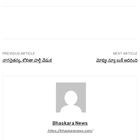
Facebook
Twitter
Pinterest
WhatsA
PREVIOUS ARTICLE
NEXT ARTICLE
నాగ‌చైత‌న్య‌, శోభితా హ‌ల్దీ వేడుక‌
మోక్షజ్ఞ న్యూ లుక్ అదిరింది
Bhaskara News
https://bhaskaranews.com/