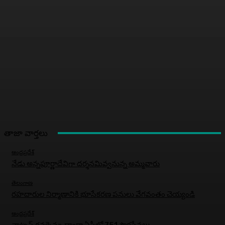
తాజా వార్తలు
ఆంధ్రప్రదేశ్
నేడు అన్నపూర్ణాదేవిగా దర్శనమివ్వనున్న అమ్మవారు
తెలంగాణ
రహదారుల నిర్మాణానికి భూసేకరణ పనులు వేగవంతం చెయ్యండి
ఆంధ్రప్రదేశ్