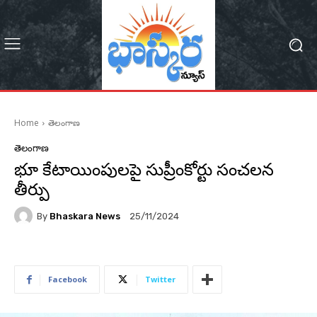
Home
తెలంగాణ
తెలంగాణ
భూ కేటాయింపులపై సుప్రీంకోర్టు సంచలన
తీర్పు
By
Bhaskara News
25/11/2024
68
Facebook
Twitter