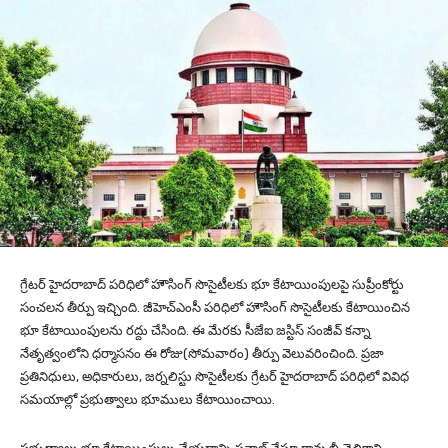
గ్రేటర్ హైదరాబాద్ పరిధిలో హౌసింగ్‌ సొసైటీలకు భూ కేటాయింపులపై సుప్రీంకోర్టు
సంచలన తీర్పు ఇచ్చింది. జీహెచ్‌ఎంసీ పరిధిలో హౌసింగ్‌ సొసైటీలకు కేటాయించిన
భూ కేటాయింపులను రద్దు చేసింది. ఈ మేరకు సీజేఐ జస్టిస్‌ సంజీవ్‌ కన్నా
నేతృత్వంలోని ధర్మాసనం ఈ రోజు(సోమవారం) తీర్పు వెలువరించింది. ప్రజా
ప్రతినిధులు, అధికారులు, జర్నలిస్టు సొసైటీలకు గ్రేటర్‌ హైదరాబాద్‌ పరిధిలో వివిధ
సమయాల్లో ప్రభుత్వాలు భూములు కేటాయించాయి.