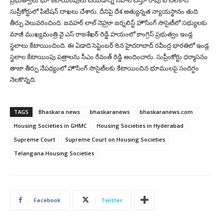
ప్రభుత్వాలు భూ కేటాయింపులు చేయడాన్ని సవాల్‌ చేస్తూ రావు బీ చెలికాని
సుప్రీకోర్టులో పిటిషన్‌ దాఖలు చేశారు. దీనిపై దేశ అత్యున్నత న్యాయస్థానం తుది
తీర్పు వెలువరించింది. జవహర్‌ లాల్‌ నెహ్రూ జర్నలిస్ట్‌ హౌసింగ్‌ సొసైటీలో సభ్యులకు
మాజీ ముఖ్యమంత్రి వై ఎస్ రాజశేఖర్ రెడ్డి హయంలో కాంగ్రెస్‌ ప్రభుత్వం ఇండ్ల
స్థలాలు కేటాయించింది. ఈ ఏడాది సెప్టెంబర్‌ 8న హైదరాబాద్‌ రవీంద్ర భారతిలో ఇండ్ల
స్థలాల కేటాయింపు పత్రాలను సీఎం రేవంత్‌ రెడ్డి అందించారు. సుప్రీంకోర్టు ధర్మాసనం
తాజా తీర్పు నేపథ్యంలో హౌసింగ్‌ సొసైటీలకు కేటాయించిన భూములపై సందిగ్ధం
నెలకొన్నది.
TAGS
Bhaskara news
bhaskaranews
bhaskaranews.com
Housing Societies in GHMC
Housing Societies in Hyderabad
Supreme Court
Supreme Court on Housing Societies
Telangana Housing Societies
Facebook
Twitter