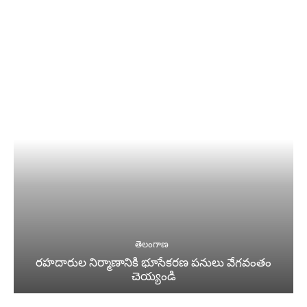
తెలంగాణ
రహదారుల నిర్మాణానికి భూసేకరణ పనులు వేగవంతం
చెయ్యండి