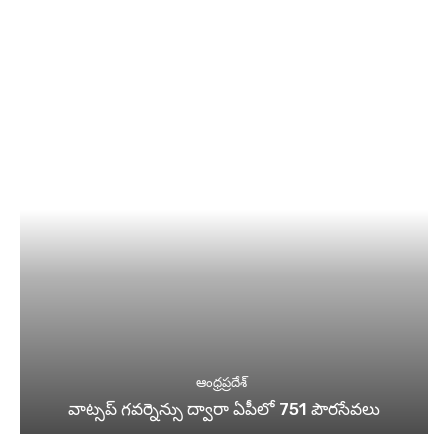
ఆంధ్రప్రదేశ్
వాట్సప్ గవర్నెన్సు ద్వారా ఏపీలో 751 పౌరసేవలు