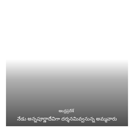
ఆంధ్రప్రదేశ్
నేడు అన్నపూర్ణాదేవిగా దర్శనమివ్వనున్న అమ్మవారు