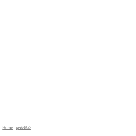
Home
భారతదేశం