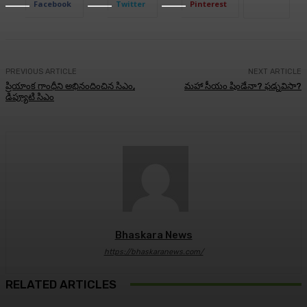
Facebook
Twitter
Pinterest
PREVIOUS ARTICLE
NEXT ARTICLE
ప్రియాంక గాంధీని అభినందించిన సిఎం,
మహా సీయం షిండేనా? ఫడ్నవిసా?
డిప్యూటి సిఎం
Bhaskara News
https://bhaskaranews.com/
RELATED ARTICLES