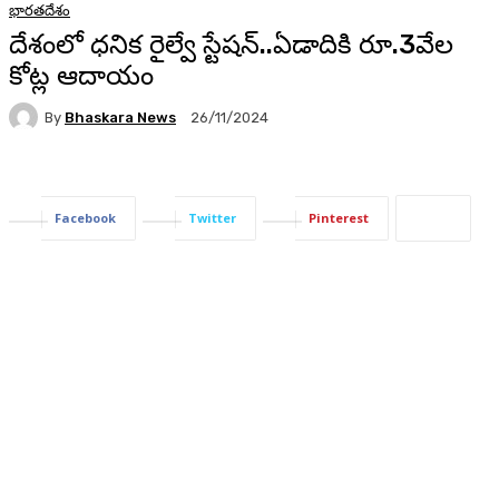
భారతదేశం
దేశంలో ధనిక రైల్వే స్టేషన్‌..ఏడాదికి రూ.3వేల
కోట్ల ఆదాయం
By
Bhaskara News
26/11/2024
68
Facebook
Twitter
Pinterest