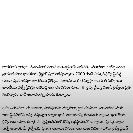
భారతీయ రైల్వేలు ప్రపంచంలో నాల్గవ అతిపెద్ద రైల్వే నెట్‌వర్క్. ప్రతిరోజూ 2 కోట్ల మంది
ప్రయాణికులు భారతీయ రైళ్లలో ప్రయాణిస్తున్నారు. 7000 కంటే ఎక్కువ రైల్వే స్టేషన్ల
గుండా ప్రయాణిస్తూ, భారతీయ రైల్వేలు ప్రజలను వారి గమ్యస్థానాలకు తీసుకెళ్తాయి.
భారతీయ రైల్వే స్టేషన్లు అతిపెద్ద ఆదాయ వనరు కూడా. ఈ రైల్వే స్టేషన్ల నుండి రైల్వేలు ప్రతి
సంవత్సరం భారీ ఆదాయాన్ని పొందుతున్నాయి.
రైల్వే ప్రకటనలు, దుకాణాలు, ప్లాట్‌ఫారమ్ టిక్కెట్‌లు, క్లాక్ రూమ్‌లు, వెయిటింగ్ హాళ్లు…
ఇలా స్టేషన్‌లోని అన్ని వస్తువుల ద్వారా భారీ ఆదాయాన్ని పొందుతున్నాయి. భారతీయ
రైల్వే ఆదాయాల రికార్డును సృష్టించడంలో కొన్ని అగ్రస్థానంలో ఉన్నాయి. స్టేషన్ల ద్వారా
వచ్చే ఆదాయమే రైల్వేలకు ప్రధాన ఆదాయ వనరు. ఆదాయం పరంగా హౌరా రైల్వే స్టేషన్