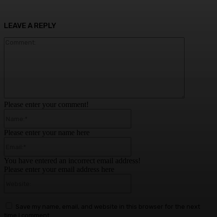
LEAVE A REPLY
Comment:
Please enter your comment!
Name:*
Please enter your name here
Email:*
You have entered an incorrect email address!
Please enter your email address here
Website:
Save my name, email, and website in this browser for the next
time I comment.