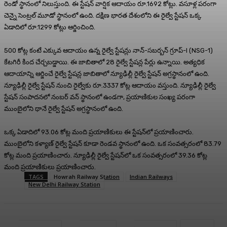
రెండో స్థానంలో నిలుస్తుంది. ఈ స్టేషన్ వార్షిక ఆదాయం రూ.1692 కోట్లు. వసూళ్ల పరంగా
చెన్నై సెంట్రల్ మూడో స్థానంలో ఉంది. దక్షిణ భారత దేశంలోని ఈ రైల్వే స్టేషన్ ఒక్క
ఏడాదిలో రూ.1299 కోట్లు ఆర్జించింది.
500 కోట్ల కంటే ఎక్కువ ఆదాయం ఉన్న రైల్వే స్టేషన్లు నాన్-సబర్బన్ గ్రూప్-I (NSG-1)
కేటగిరీ కింద చేర్చబడ్డాయి. ఈ జాబితాలో 28 రైల్వే స్టేషన్ల పేర్లు ఉన్నాయి. అత్యధిక
ఆదాయాన్ని ఆర్జించే రైల్వే స్టేషన్ల జాబితాలో న్యూఢిల్లీ రైల్వే స్టేషన్ అగ్రస్థానంలో ఉంది.
న్యూఢిల్లీ రైల్వే స్టేషన్ నుంచి రైల్వేకు రూ.3337 కోట్ల ఆదాయం వస్తుంది. న్యూఢిల్లీ రైల్వే
స్టేషన్ సంపాదనలో నంబర్ వన్ స్థానంలో ఉండగా, ప్రయాణికుల సంఖ్య పరంగా
ముంబైలోని థానే రైల్వే స్టేషన్ అగ్రస్థానంలో ఉంది.
ఒక్క ఏడాదిలో 93.06 కోట్ల మంది ప్రయాణికులు ఈ స్టేషన్‌లో ప్రయాణించారు.
ముంబైలోని కళ్యాణ్ రైల్వే స్టేషన్ కూడా రెండవ స్థానంలో ఉంది. ఒక సంవత్సరంలో 83.79
కోట్ల మంది ప్రయాణించారు. న్యూఢిల్లీ రైల్వే స్టేషన్‌లో ఒక సంవత్సరంలో 39.36 కోట్ల
మంది ప్రయాణికులు ప్రయాణించారు.
TAGS
Howrah Railway Station
Indian Railways
New Delhi Railway Station