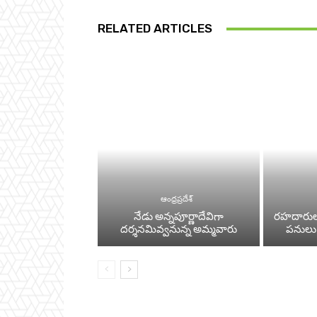
RELATED ARTICLES
ఆంధ్రప్రదేశ్
నేడు అన్నపూర్ణాదేవిగా
రహదారుల 
దర్శనమివ్వనున్న అమ్మవారు
పనులు