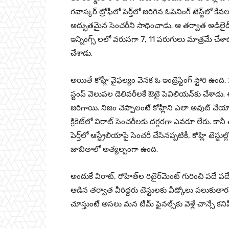
గ‌వాస్కర్ ట్రోఫీలో పెర్త్‌లో జరిగిన ఓపెనింగ్ టెస్ట్‌ల
అద్భుతమైన సెంచరీని సాధించాడు. ఆ త‌ర్వాత అడిలైడ్‌లో
ఇన్నింగ్స్ ల‌లో వ‌రుస‌గా 7, 11 ప‌రుగులు మాత్రమే చేశాడు.
చేశాడు.
అయితే కోహ్లీ వైఫల్యం వెనక ఓ ఇంట్రెస్టింగ్ స్టోరి ఉంద
స్టంప్ వెలుపల డెలివరీలకే ఔటై పెవిలియన్‌కు చేశాడు.
జరిగాయి. నిజం చెప్పాలంటే కోహ్లీని ఎలా అవుట్ చేయాల
క్రికెట్‌లో విరాట్ సెంచరీలకు దగ్గరగా ఎవరూ లేరు. కానీ 
పెర్త్‌లో ఆస్ట్రేలియాపై సెంచరీ చేసినప్పటికీ, కోహ్లి ట
జాబితాలో అత్యల్పంగా ఉంది.
అందుకే విరాట్, రోహిత్‌ల రిటైర్‌మెంట్ గురించి పదే పదే ప్
ఆడిన తర్వాత వీరిద్దరు టెస్టులకు వీడ్కోలు పలుకుతార
చూస్తుంటే అసలు మన టీమ్ ఫైనల్స్‌కు వెళ్లే చాన్సే కన