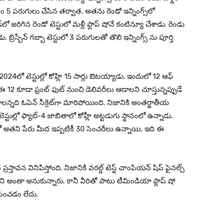
ో కేవలం 5 పరుగులు చేసిన తర్వాత, అతను రెండో ఇన్నింగ్స్‌లో
 జరిగిన రెండో టెస్టులో మళ్లీ ఫ్లాప్ షోనే కంటిన్యూ చేశాడు. రెండు
 బ్రిస్బేన్ గ‌బ్బా టెస్టులో 3 ప‌రుగులతో తొలి ఇన్నింగ్స్ ను పూర్తి
ి. 2024లో టెస్టుల్లో కోహ్లి 15 సార్లు ఔటయ్యాడు. ఇందులో 12 ఆఫ్
 ఈ 12 కూడా ఫ్రంట్ ఫుట్ నుంచి డెలివరీలు ఆడాలని చూస్తున్నప్పుడే
న్నది ఓపెన్ సీక్రెట్‌గా మారిపోయింది. నిజానికి అంతర్జాతీయ
టెస్టుల్లో ఫ్యాబ్-4 జాబితాలో కోహ్లీ అట్టడుగు స్థానంలో ఉన్నాడు.
ెస్టుల్లో అతని పేరు మీద ఇప్పటికీ 30 సెంచరీలు ఉన్నాయి, ఇది ఈ
రస్తావన వినిపిస్తోంది. నిజానికి వరల్డ్ టెస్ట్ చాంపియన్‌ షిప్ ఫైనల్స్‌
ని అంతా అనుకున్నారు. కానీ వీరితో పాటు టీమిండియా ఫ్లాప్ షో
ిపించడం లేదు.