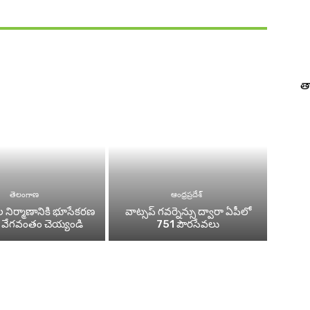
త
తెలంగాణ
ఆంధ్రప్రదేశ్
నిర్మాణానికి భూసేకరణ
వాట్సప్ గవర్నెన్సు ద్వారా ఏపీలో
 వేగవంతం చెయ్యండి
751 పౌరసేవలు