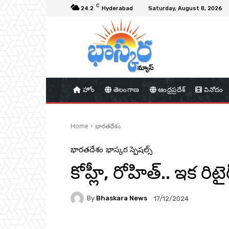
C
24.2
Hyderabad
Saturday, August 8, 2026
హోం
తెలంగాణ
ఆంధ్రప్రదేశ్
వినోదం
Home
భారతదేశం
భారతదేశం
భాస్కర స్పెషల్స్
కోహ్లీ, రోహిత్.. ఇక రిట
By
Bhaskara News
17/12/2024
80