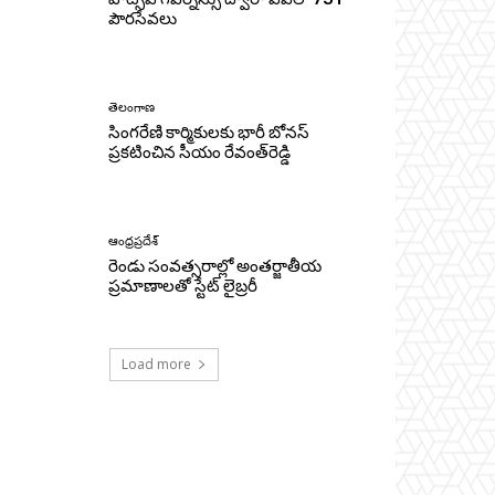
పౌరసేవలు
తెలంగాణ
సింగరేణి కార్మికులకు భారీ బోనస్‌
ప్రకటించిన సీయం రేవంత్‌రెడ్డి
ఆంధ్రప్రదేశ్
రెండు సంవత్సరాల్లో అంతర్జాతీయ
ప్రమాణాలతో స్టేట్ లైబ్రరీ
Load more