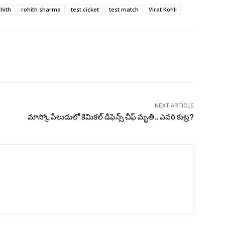
ohith
rohith sharma
test cicket
test match
Virat Kohli
Twitter
Pinterest
WhatsApp
NEXT ARTICLE
మాస్కో పేలుడులో కెమికల్ డిఫెన్స్ చీఫ్‌ మృతి.. ఎవరి కుట్ర?