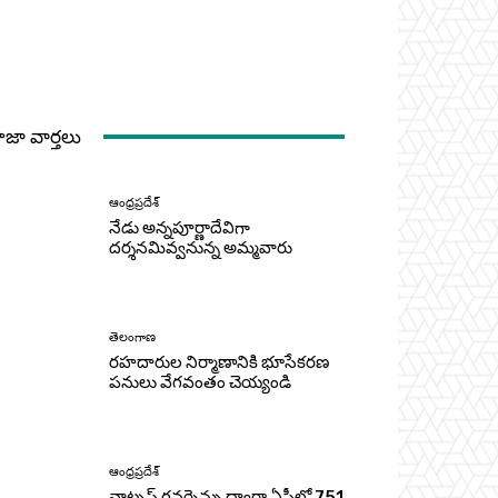
ాజా వార్తలు
ఆంధ్రప్రదేశ్
నేడు అన్నపూర్ణాదేవిగా
దర్శనమివ్వనున్న అమ్మవారు
తెలంగాణ
రహదారుల నిర్మాణానికి భూసేకరణ
పనులు వేగవంతం చెయ్యండి
ఆంధ్రప్రదేశ్
వాట్సప్ గవర్నెన్సు ద్వారా ఏపీలో 751