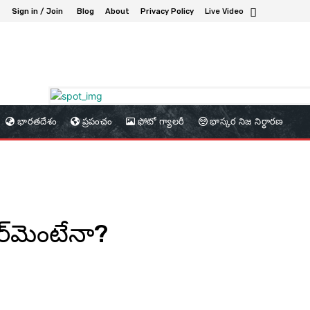
Sign in / Join
Blog
About
Privacy Policy
Live Video
భారతదేశం
ప్రపంచం
ఫోటో గ్యాలరీ
భాస్కర నిజ నిర్ధారణ
ైర్‌మెంటేనా?