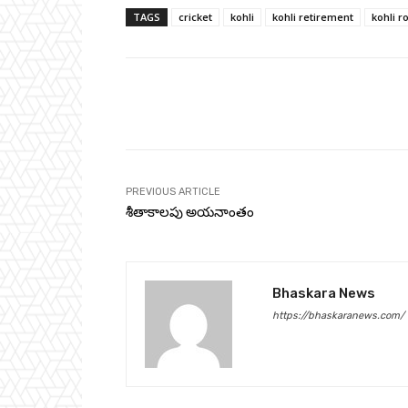
TAGS
cricket
kohli
kohli retirement
kohli r
Facebook
Share
PREVIOUS ARTICLE
శీతాకాలపు అయనాంతం
Bhaskara News
https://bhaskaranews.com/