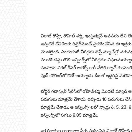
Facebook
Twitter
P
విరాట్ కోహ్లీ, రోహిత్ శర్మ.. ఇంట్రడక్షన్ అవసరం లేని లె
ఇప్పటికే టీ20లకు రిటైర్‌మెంట్ ప్రకటించేసిన ఈ ఇద్దరు..
మొదలైంది. ఎందుకంటే వీరిద్దరు టెస్ట్ మ్యాచ్‌ల్లో వరుస
మూడో టెస్టు తొలి ఇన్నింగ్స్‌లో వీరిద్దరూ విఫలమయ్యారు. ప
పంపాడు. వికెట్ కీపర్ అలెక్స్ కారీ చేతికి క్యాచ్ రూప
వుడ్ బౌలింగ్‌లో ఔట్ అయ్యాడు. దీంతో ఇద్దరిపై మర
బోర్డర్ గవాస్కర్ సిరీస్‌లో రోహిత్‌శర్మ మొదటి మ్యాచ్‌
పరుగులు మాత్రమే చేశాడు. ఇప్పుడు 10 పరుగులు చేసి అవ
మాత్రమే చేశాడు. ఆ ఇన్నింగ్స్ ల‌లో స్కోర్లు 6, 5, 23, 
ఇన్నింగ్స్‌లో సగటు 8.85 మాత్రమే.
ఇక రికార్డుల రారాజుగా పేరు సాధించిన విరాట్ కోహ్లీది క