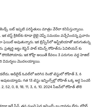
interest
WhatsApp
జెండ్స్. బట్ ఇప్పటి పరిస్థితులు మాత్రం వేరేలా కనిపిస్తున్నాయి.
 ఇక టెస్ట్‌ క్రికెట్‌కు కూడా బైబై చెప్పే సమయం వచ్చేసిందన్న ప్రచారం
గా ఫెయిల్‌ అవుతున్నారు. ఇక బ్రిస్బేన్‌లో ఆస్ట్రేలియాతో జరుగుతున్న
్రత్యర్థి జట్టు కెప్టెన్ పాట్ కమిన్స్ రోహిత్‌ను పెవిలియ‌న్ కు
ంలో దొరికిపోయాడు. ఇక కోహ్లీ అయితే కేవలం 3 ప‌రుగుల వ‌ద్ద హెజిల్
ోసారి విమర్శలు మొదలయ్యాయి.
 ఆడలేదు. అడిలైడ్ ఓవల్‌లో జరిగిన రెండో టెస్టులో రోహిత్ 3, 6
ుటయ్యాడు. గత 13 టెస్టు ఇన్నింగ్స్‌ల్లో రోహిత్ ఒక్క అర్ధ సెంచరీ
8, 2, 52, 0, 8, 18, 11, 3, 6, 10. 2024 సీజన్‌లో రోహిత్ తొలి
ూడా ఇదే సీన్. తన నుంచి పెద్ద ఇన్నింగ్స్ లు రావ‌డం లేదు. బోర్డర్