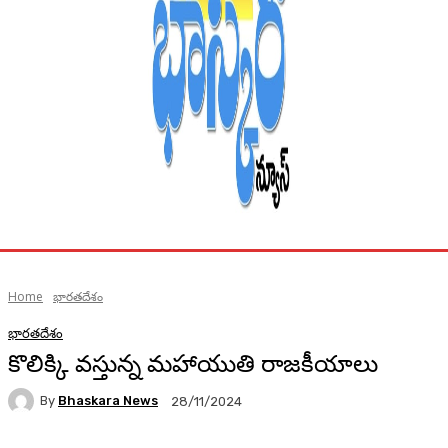
Home
భారతదేశం
భారతదేశం
కొలిక్కి వస్తున్న మహాయుతి రాజకీయాలు
By
Bhaskara News
28/11/2024
67