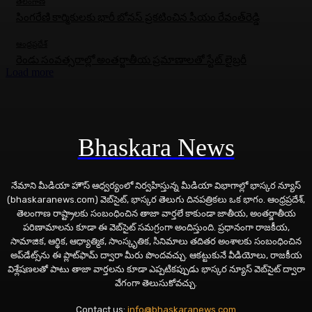
తెలంగాణ
సింగరేణి కార్మికులకు భారీ బోనస్‌ ప్రకటించిన సీయం రేవంత్‌రెడ్డి
ఆంధ్రప్రదేశ్
రెండు సంవత్సరాల్లో అంతర్జాతీయ ప్రమాణాలతో స్టేట్ లైబ్రరీ
Load more
Bhaskara News
నేమాని మీడియా హౌస్ ఆధ్వర్యంలో నిర్వహిస్తున్న మీడియా విభాగాల్లో భాస్కర న్యూస్
(bhaskaranews.com) వెబ్‌సైట్, భాస్కర తెలుగు దినపత్రికలు ఒక భాగం. ఆంధ్రప్రదేశ్,
తెలంగాణ రాష్ట్రాలకు సంబంధించిన తాజా వార్తలే కాకుండా జాతీయ, అంతర్జాతీయ
పరిణామాలను కూడా ఈ వెబ్‌సైట్ సమగ్రంగా అందిస్తుంది. ప్రధానంగా రాజకీయ,
సామాజిక, ఆర్థిక, ఆధ్యాత్మిక, సాంస్కృతిక, సినిమాలు తదితర అంశాలకు సంబంధించిన
అప్‌డేట్స్‌ను ఈ ప్లాట్‌ఫామ్‌ ద్వారా మీరు పొందవచ్చు. ఆకట్టుకునే వీడియోలు, రాజకీయ
విశ్లేషణలతో పాటు తాజా వార్తలను కూడా ఎప్పటికప్పుడు భాస్కర న్యూస్ వెబ్‌సైట్ ద్వారా
వేగంగా తెలుసుకోవచ్చు.
Contact us:
info@bhaskaranews.com