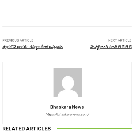
Facebook
Twitter
Pinterest
WhatsA
PREVIOUS ARTICLE
NEXT ARTICLE
త్వరలోనే భారత్‌- రష్యాల కీలక ఒప్పందం
మెస్మరైజింగ్ సాంగ్ లే లే లే లే
Bhaskara News
https://bhaskaranews.com/
RELATED ARTICLES