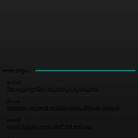
తాజా వార్తలు
ఆంధ్రప్రదేశ్
నేడు అన్నపూర్ణాదేవిగా దర్శనమివ్వనున్న అమ్మవారు
తెలంగాణ
రహదారుల నిర్మాణానికి భూసేకరణ పనులు వేగవంతం చెయ్యండి
ఆంధ్రప్రదేశ్
వాట్సప్ గవర్నెన్సు ద్వారా ఏపీలో 751 పౌరసేవలు