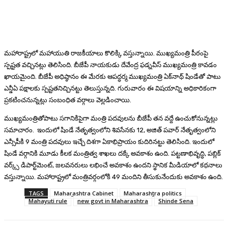
మహారాష్ట్రలో మహాయుతి రాజకీయాలు కొలిక్కి వస్తున్నాయి. ముఖ్యమంత్రి పీఠంపై
స్పష్టత వచ్చినట్లు తెలిసింది. బీజేపీ నాయకుడు దేవేంద్ర ఫడ్నవీస్‌ ముఖ్యమంత్రి కావడం
ఖాయమైంది. బీజేపీ అధిష్ఠానం ఈ మేరకు ఆపద్ధర్మ ముఖ్యమంత్రి ఏక్‌నాథ్‌ షిండేతో పాటు
ఎన్డీఏ పక్షాలకు స్పష్టతనిచ్చినట్టు తెలుస్తున్నది. గురువారం ఈ విషయాన్ని అధికారికంగా
ప్రకటించనున్నట్లు సంబంధిత వర్గాలు వెల్లడించాయి.
ముఖ్యమంత్రితోపాటు సగానికిపైగా మంత్రి పదవులను బీజేపీ తన వద్దే ఉంచుకోనున్నట్లు
సమాచారం. ఇందులో షిండే నేతృత్వంలోని శివసేనకు 12, అజిత్‌ పవార్‌ నేతృత్వంలోని
ఎన్సీపీకి 9 మంత్రి పదవులు ఇచ్చే దిశగా ఏకాభిప్రాయం కుదిరినట్టు తెలిసింది. ఇందులో
షిండే వర్గానికి మూడు కీలక మంత్రిత్వ శాఖలు దక్కే అవకాశం ఉంది. పట్టణాభివృద్ధి, పబ్లిక్‌
వర్క్స్‌ డిపార్ట్‌మెంట్‌, జలవనరులు లభించే అవకాశం ఉందని స్థానిక మీడియాలో కథనాలు
వస్తున్నాయి. మహారాష్ట్రలో మంత్రివర్గంలోకి 49 మందిని తీసుకునేందుకు అవకాశం ఉంది.
TAGS
Maharashtra Cabinet
Maharashtra politics
Mahayuti rule
new govt in Maharashtra
Shinde Sena