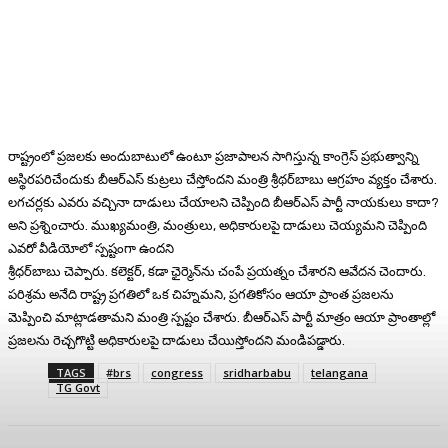
రాష్ట్రంలో ప్రజలకు అందుబాటులో ఉంటూ ప్రజాపాలన సాగిస్తున్న కాంగ్రెస్‌ ప్రభుత్వాన్ని
అస్థిరపరిచేందుకు బీఆర్‌ఎస్‌ కుట్రలు చేస్తోందని మంత్రి శ్రీథర్‌బాబు ఆగ్రహం వ్యక్తం చేశారు.
లగచర్లకు ఎవరు వచ్చినా దాడులు చేయాలని చెప్పింది బీఆర్ఎస్ పార్టీ నాయకులు కాదా?
అని ప్రశ్నించారు. ముఖ్యమంత్రి, మంత్రులు, అధికారులపై దాడులు చెయ్యమని చెప్పింది
ఎవరో వీడియోలో స్పష్టంగా ఉందని
శ్రీధర్‌బాబు చెప్పారు. కలెక్టర్, కడా ఛైర్మెన్‌ను చంపే ప్రయత్నం చేశారని ఆవేదన చెందారు.
పరిశ్రమ అనేది రాష్ట్ర ప్రగతిలో ఒక చిహ్నమని, ప్రగతికోసం ఆయా ప్రాంత ప్రజలను
మెప్పించి మాట్లాడతామని మంత్రి స్పష్టం చేశారు. బీఆర్ఎస్ పార్టీ మాత్రం ఆయా ప్రాంతాల్లో
ప్రజలను రెచ్చగొట్టి అధికారులపై దాడులు చేయిస్తోందని మండిపడ్డారు.
TAGS
#brs
congress
sridharbabu
telangana
TG Govt