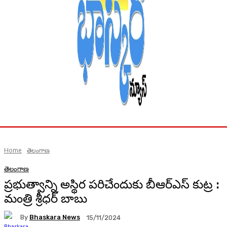
Home
తెలంగాణ
తెలంగాణ
ప్రభుత్వాన్ని అస్థిర పరిచేందుకు బీఆర్‌ఎస్ కుట్ర :
మంత్రి శ్రీధర్ బాబు
By
Bhaskara News
15/11/2024