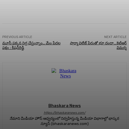
Facebook
Twitter
Pinterest
WhatsA
PREVIOUS ARTICLE
NEXT ARTICLE
మూసీ పక్కన నిద్ర చేస్తున్నాం.. మేం పేదల
ఫార్మా విలేజ్ పేరుతో భూ దందా…కెటిఆర్
పక్షం : కిషన్‌రెడ్డి
విమర్శ
Bhaskara News
https://bhaskaranews.com/
నేమాని మీడియా హౌస్ ఆధ్వర్యంలో నిర్వహిస్తున్న మీడియా విభాగాల్లో భాస్కర
న్యూస్ (bhaskaranews.com)