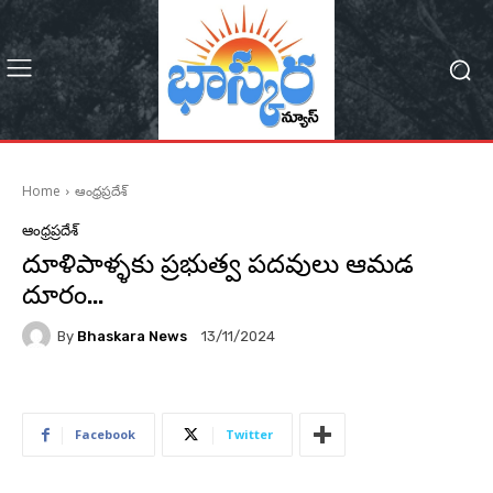
Home
ఆంధ్రప్రదేశ్
ఆంధ్రప్రదేశ్
దూళిపాళ్ళకు ప్రభుత్వ పదవులు ఆమడ
దూరం…
By
Bhaskara News
13/11/2024
125
Facebook
Twitter