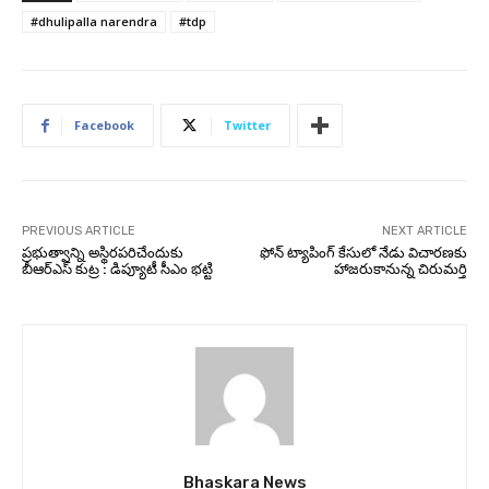
#dhulipalla narendra
#tdp
Facebook
Twitter
PREVIOUS ARTICLE
NEXT ARTICLE
ప్రభుత్వాన్ని అస్థిరపరిచేందుకు
ఫోన్ ట్యాపింగ్ కేసులో నేడు విచారణకు
బీఆర్‌ఎస్‌ కుట్ర : డిప్యూటీ సీఎం భట్టి
హాజరుకానున్న చిరుమర్తి
Bhaskara News