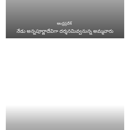
ఆంధ్రప్రదేశ్
నేడు అన్నపూర్ణాదేవిగా దర్శనమివ్వనున్న అమ్మవారు