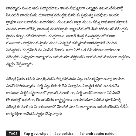
పొన్నూరు నుంచి ఆరు పర్యాయాలు శాసన సభ్యునిగా ఎన్నికైన తెలుగుదేశంపార్టీ
సీనియర్ నాయకుడు ధూళిపాళ్ల నరేంద్రకుమార్ కు ప్రభుత్వ పదవులు అందని
ద్రాక్షగా మిగిలిపోవడం విచారకరం. గుంటూరు జిల్లా నుంచి కమ్మ సామాజిక వర్గానికి
చెందిన నారా లోకేష్, నాదెండ్ల మనోహర్లను క్యాబినేట్ లోకి తీసుకోవడంతో నరేంద్రకు
స్ధానం కల్పించలేకపోయారు చంద్రబాబు. అలాగే కేంద్ర మంత్రివర్గంలో కూడా
గుంటూరు పార్లమెంట్ స్ధానం నుంచి ఎన్నికైన కమ్మసామాజికవర్గానికే చెందిన
పెమ్మసాని చంద్రశేఖర్ ను ఎంపిక చేశారు. ఇలా ఏదో ఒక సమీకరణల కారణంగా
నరేంద్రకు ఎప్పుడూ అన్యాయం జరుగుతూ వస్తోందని ఆయన అభిమానులు ఆగ్రహం
వ్యక్తం చేస్తున్నారు.
నరేంద్ర సైతం తనకు మంత్రి పదవి దక్కకపోవడం పట్ల అసంతృప్తిగా ఉన్నా బయట
పడలేకపోతున్నారు. పార్టీ పట్ల తిరుగులేని విశ్వాసం, నిబద్ధత కలిగి ఉండడమే
కాకుండా పార్టీకి కష్టకాలంలో ట్రబుల్ షూటర్ గా, పార్టీ వాణిని బలంగా వినిపించే
గొంతుకల్లో ఒకటిగా, తెలుగుదేశం రాష్ట్రస్థాయి నాయకుడిగా ఎదిగిన ధూళిపాళ్ళ
నరేంద్ర కుమార్ కు ఏ కారణంగానో మొదటి నుంచి అన్యాయం జరుగుతోందని టీడీపీ
కార్యకర్తలు ఆవేదన వ్యక్తం చేస్తున్నారు.
TAGS
#ap govt whps
#ap politics
#chandrababu naidu