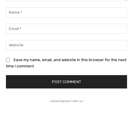
Comment:
Na
Ema
Web
Save my name, email, and website in this browser for the next
time I comment.
- Advertisement with us -