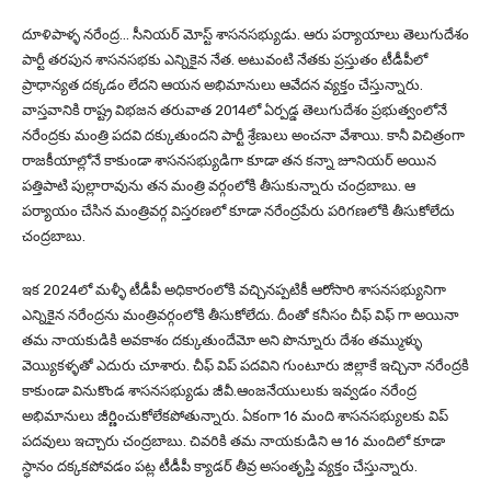
దూళిపాళ్ళ నరేంద్ర… సీనియర్ మోస్ట్ శాసనసభ్యుడు. ఆరు పర్యాయాలు తెలుగుదేశం
పార్టీ తరపున శాసనసభకు ఎన్నికైన నేత. అటువంటి నేతకు ప్రస్తుతం టీడీపీలో
ప్రాధాన్యత దక్కడం లేదని ఆయన అభిమానులు ఆవేదన వ్యక్తం చేస్తున్నారు.
వాస్తవానికి రాష్ట్ర విభజన తరువాత 2014లో ఏర్పడ్డ తెలుగుదేశం ప్రభుత్వంలోనే
నరేంద్రకు మంత్రి పదవి దక్కుతుందని పార్టీ శ్రేణులు అంచనా వేశాయి. కానీ విచిత్రంగా
రాజకీయాల్లోనే కాకుండా శాసనసభ్యుడిగా కూడా తన కన్నా జూనియర్ అయిన
పత్తిపాటి పుల్లారావును తన మంత్రి వర్గంలోకి తీసుకున్నారు చంద్రబాబు. ఆ
పర్యాయం చేసిన మంత్రివర్గ విస్తరణలో కూడా నరేంద్రపేరు పరిగణలోకి తీసుకోలేదు
చంద్రబాబు.
ఇక 2024లో మళ్ళీ టీడీపీ అధికారంలోకి వచ్చినప్పటికీ ఆరోసారి శాసనసభ్యునిగా
ఎన్నికైన నరేంద్రను మంత్రివర్గంలోకి తీసుకోలేదు. దీంతో కనీసం చీఫ్ విఫ్ గా అయినా
తమ నాయకుడికి అవకాశం దక్కుతుందేమో అని పొన్నూరు దేశం తమ్ముళ్ళు
వెయ్యికళ్ళతో ఎదురు చూశారు. చీఫ్ విప్ పదవిని గుంటూరు జిల్లాకే ఇచ్చినా నరేంద్రకి
కాకుండా వినుకొండ శాసనసభ్యుడు జీవీ.ఆంజనేయులుకు ఇవ్వడం నరేంద్ర
అభిమానులు జీర్ణించుకోలేకపోతున్నారు. ఏకంగా 16 మంది శాసనసభ్యులకు విప్
పదవులు ఇచ్చారు చంద్రబాబు. చివరికి తమ నాయకుడిని ఆ 16 మందిలో కూడా
స్ధానం దక్కకపోవడం పట్ల టీడీపీ క్యాడర్ తీవ్ర అసంతృప్తి వ్యక్తం చేస్తున్నారు.