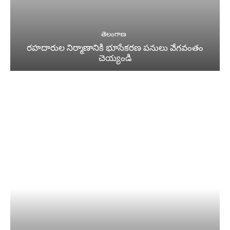
తెలంగాణ
రహదారుల నిర్మాణానికి భూసేకరణ పనులు వేగవంతం
చెయ్యండి