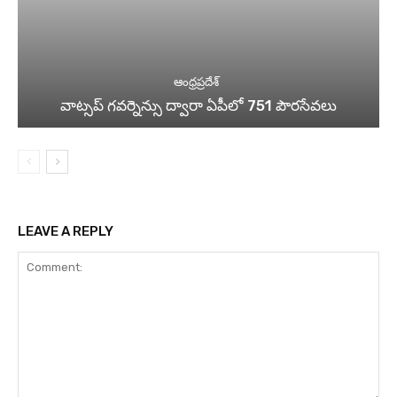
ఆంధ్రప్రదేశ్
వాట్సప్ గవర్నెన్సు ద్వారా ఏపీలో 751 పౌరసేవలు
LEAVE A REPLY