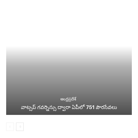
ఆంధ్రప్రదేశ్
వాట్సప్ గవర్నెన్సు ద్వారా ఏపీలో 751 పౌరసేవలు