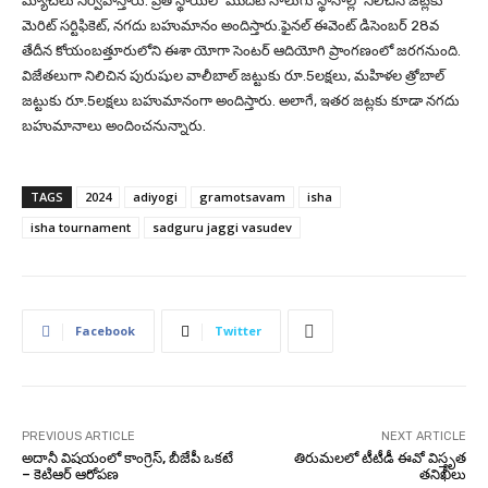
మ్యాచ్‌లు నిర్వహిస్తారు. ప్రతీ స్థాయిలో మొదటి నాలుగు స్థానాల్లో నిలిచిన జట్లకు
మెరిట్ సర్టిఫికెట్, నగదు బహుమానం అందిస్తారు.ఫైనల్‌ ఈవెంట్‌ డిసెంబర్‌ 28వ
తేదీన కోయంబత్తూరులోని ఈశా యోగా సెంటర్‌ ఆదియోగి ప్రాంగణంలో జరగనుంది.
విజేతలుగా నిలిచిన పురుషుల వాలీబాల్‌ జట్టుకు రూ.5లక్షలు, మహిళల త్రోబాల్‌
జట్టుకు రూ.5లక్షలు బహుమానంగా అందిస్తారు. అలాగే, ఇతర జట్లకు కూడా నగదు
బహుమానాలు అందించనున్నారు.
TAGS
2024
adiyogi
gramotsavam
isha
isha tournament
sadguru jaggi vasudev
Facebook
Twitter
PREVIOUS ARTICLE
NEXT ARTICLE
అదానీ విషయంలో కాంగ్రెస్, బీజేపీ ఒకటే
తిరుమ‌ల‌లో టీటీడీ ఈవో విస్తృత
– కెటిఆర్ ఆరోపణ
త‌నిఖీలు