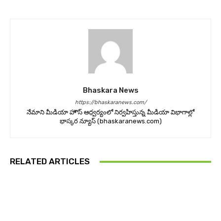
Bhaskara News
https://bhaskaranews.com/
నేమాని మీడియా హౌస్ ఆధ్వర్యంలో నిర్వహిస్తున్న మీడియా విభాగాల్లో
భాస్కర న్యూస్ (bhaskaranews.com)
RELATED ARTICLES