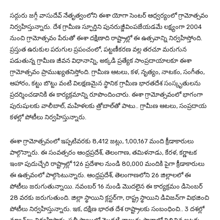
సద్గురు జగ్గీ వాసుదేవ్‌ నేతృత్వంలోని ఈశా యోగా సెంటర్‌ ఆధ్వర్యంలో గ్రామోత్సవం
నిర్వహిస్తున్నారు. దేశ గ్రామీణ స్ఫూర్తిని పునరుజ్జీవింపజేయడమే లక్ష్యంగా 2004
నుంచి గ్రామోత్సవం పేరుతో ఈశా దక్షిణాది రాష్ట్రాల్లో ఈ ఉత్సవాన్ని నిర్వహిస్తోంది.
ప్రస్తుత ఉరుకుల పరుగుల ప్రపంచంలో, పట్టణీకరణ వల్ల తరచూ మరుగున
పడుతున్న గ్రామీణ జీవన విధానాన్ని, అక్కడి ప్రత్యేక సాంప్రదాయాలకూ ఈశా
గ్రామోత్సవం ప్రాముఖ్యతనిస్తోంది. గ్రామీణ ఆటలు, కళ, నృత్యం, నాటకం, సంగీతం,
ఆహారం, కట్టు బొట్టు వంటి విలక్షణమైన స్థానిక గ్రామీణ భారతదేశ సంస్కృతులను
ప్రదర్శించడానికి ఈ కార్యక్రమాన్ని రూపొందించారు. ఈశా గ్రామోత్సవంలో భాగంగా
పురుషులకు వాలీబాల్‌, మహిళలకు త్రోబాల్‌తో పాటు.. గ్రామీణ ఆటలు, సంప్రదాయ
కళల్లో పోటీలు నిర్వహిస్తున్నారు.
ఈశా గ్రామోత్సవంలో ఇప్పటివరకు 8,412 జట్లు, 1,00,167 మంది క్రీడాకారులు
పాల్గొన్నారు. ఈ సంవత్సరం ఆంధ్రప్రదేశ్, తెలంగాణ, తమిళనాడు, కేరళ, కర్ణాటక
ఇంకా పుదుచ్చేరి రాష్ట్రాల్లో 126 ప్రదేశాల నుండి 80,000 మందికి పైగా క్రీడాకారులు
ఈ ఉత్సవంలో పాల్గొంటున్నారు. ఆంధ్రప్రదేశ్, తెలంగాణలోని 26 జిల్లాలలో ఈ
పోటీలు జరుగుతున్నాయి. నవంబర్ 16 నుండి మొదలైన ఈ కార్యక్రమం డిసెంబర్
28 వరకు జరుగుతుంది. జిల్లా స్థాయిని క్లస్టర్‌గా, రాష్ట్ర స్థాయిని డివిజన్‌గా విభజించి
పోటీలు నిర్వహిస్తున్నారు. ఇక, దక్షిణ భారత దేశ రాష్ట్రాలకు సంబంధించి.. 3 దశల్లో