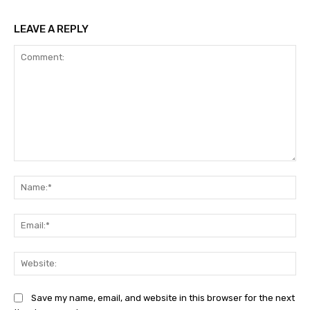
LEAVE A REPLY
Comment:
Na
Ema
Web
Save my name, email, and website in this browser for the next