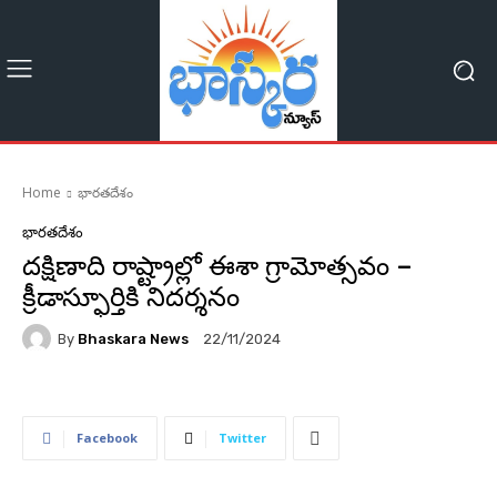
Home
భారతదేశం
భారతదేశం
దక్షిణాది రాష్ట్రాల్లో ఈశా గ్రామోత్సవం –
క్రీడాస్ఫూర్తికి నిదర్శనం
By
Bhaskara News
22/11/2024
88
Facebook
Twitter