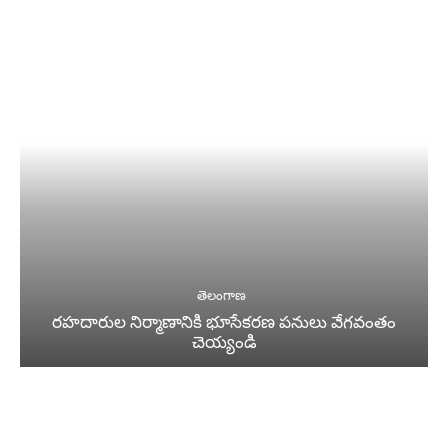
తెలంగాణ
రహదారుల నిర్మాణానికి భూసేకరణ పనులు వేగవంతం
చెయ్యండి