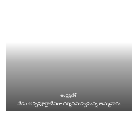
ఆంధ్రప్రదేశ్
నేడు అన్నపూర్ణాదేవిగా దర్శనమివ్వనున్న అమ్మవారు