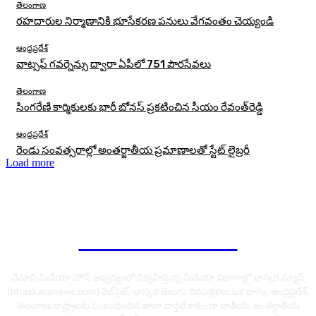
తెలంగాణ
రహదారుల నిర్మాణానికి భూసేకరణ పనులు వేగవంతం చెయ్యండి
ఆంధ్రప్రదేశ్
వాట్సప్ గవర్నెన్సు ద్వారా ఏపీలో 751 పౌరసేవలు
తెలంగాణ
సింగరేణి కార్మికులకు భారీ బోనస్‌ ప్రకటించిన సీయం రేవంత్‌రెడ్డి
ఆంధ్రప్రదేశ్
రెండు సంవత్సరాల్లో అంతర్జాతీయ ప్రమాణాలతో స్టేట్ లైబ్రరీ
Load more
Bhaskara News
నేమాని మీడియా హౌస్ ఆధ్వర్యంలో నిర్వహిస్తున్న మీడియా విభాగాల్లో భాస్కర న్యూస్
(bhaskaranews.com) వెబ్‌సైట్, భాస్కర తెలుగు దినపత్రికలు ఒక భాగం. ఆంధ్రప్రదేశ్,
తెలంగాణ రాష్ట్రాలకు సంబంధించిన తాజా వార్తలే కాకుండా జాతీయ, అంతర్జాతీయ