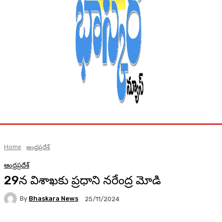
Home
ఆంధ్రప్రదేశ్
ఆంధ్రప్రదేశ్
29న విశాఖకు ప్రధాని నరేంద్ర మోడి
By
Bhaskara News
25/11/2024
71