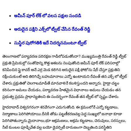
అమీన్ పూర్ లేక్ లో వలస పక్షుల సందడి
అరుదైన పక్షిని ఎక్స్‌లో ట్వీట్ చేసిన రేవంత్ రెడ్డి
సుస్థిర పురోగతికి ఇదే నిదర్శనమంటూ ట్వీట్
తెలంగాణలో పర్యావరణ పరిరక్షణ గాడిలోపడుతోందా? ముఖ్యమంత్రి రేవంత్ రెడ్డి ట్వీట్
ప్రక్రుతి ప్రేమికుల్లో సంతోషాన్ని కొత్త ఆశలను నింపుతోంది.అమీన్ పూర్ లేక్ పరిసరాల్లో
కనిపించిన ఫ్లై కాచర్ అనే ఎర్ర మెడ కలిగిన అరుదైన పక్షి ఫోటోను షేర్ చేస్తూ ప్రక్రుతిని
రక్షించుకుంటే అది తిరిగిచ్చే బహుమానాలు ఎన్నో ఉంటాయని రేవంత్ తన ఎక్స్ లో ట్వీట్
చేశారు.ప్రక్రుతితో చెలగాటమాడితే మానవాళినే కబళిస్తుందని అన్నారు. హైడ్రా చట్టం
కఠినంగా అమలు చేయడం, పర్యావరణ హితమైన విధానాలు అమలు చేయడం తన
ప్రభుత్వ ప్రధమ ప్రాధాన్యతలని ఈ సందర్భంగా రేవంత్ తన ట్వీట్ లో స్పష్టం చేశారు.
హైదరాబాద్ విశ్వనగరంగా శరవేగంగా ఎదుగుతోంది. ఈ క్రమంలోనే ఎన్నో కట్టడాలు,
నిర్మాణాలు పెరిగిపోయాయి.దీనికి తోడు పట్టణీకరణవల్ల పెద్ద సంఖ్యలో జనాభా కూడా
పెరిగిపోతున్నారు.మైదానాలు,భూ ఆక్రమణలు, అక్రమ కట్టడాలు, చెరువులు, సరస్సులు,
నీటి కుంటల పూడ్చివేత వల్ల బయో డైవర్సిటీ దారుణంగా దెబ్బతింది.పరిస్థితిని