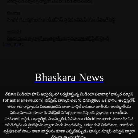
వాట్సప్ గవర్నెన్సు ద్వారా ఏపీలో 751 పౌరసేవలు
తెలంగాణ
సింగరేణి కార్మికులకు భారీ బోనస్‌ ప్రకటించిన సీయం రేవంత్‌రెడ్డి
ఆంధ్రప్రదేశ్
రెండు సంవత్సరాల్లో అంతర్జాతీయ ప్రమాణాలతో స్టేట్ లైబ్రరీ
Load more
Bhaskara News
నేమాని మీడియా హౌస్ ఆధ్వర్యంలో నిర్వహిస్తున్న మీడియా విభాగాల్లో భాస్కర న్యూస్
(bhaskaranews.com) వెబ్‌సైట్, భాస్కర తెలుగు దినపత్రికలు ఒక భాగం. ఆంధ్రప్రదేశ్,
తెలంగాణ రాష్ట్రాలకు సంబంధించిన తాజా వార్తలే కాకుండా జాతీయ, అంతర్జాతీయ
పరిణామాలను కూడా ఈ వెబ్‌సైట్ సమగ్రంగా అందిస్తుంది. ప్రధానంగా రాజకీయ,
సామాజిక, ఆర్థిక, ఆధ్యాత్మిక, సాంస్కృతిక, సినిమాలు తదితర అంశాలకు సంబంధించిన
అప్‌డేట్స్‌ను ఈ ప్లాట్‌ఫామ్‌ ద్వారా మీరు పొందవచ్చు. ఆకట్టుకునే వీడియోలు, రాజకీయ
విశ్లేషణలతో పాటు తాజా వార్తలను కూడా ఎప్పటికప్పుడు భాస్కర న్యూస్ వెబ్‌సైట్ ద్వారా
వేగంగా తెలుసుకోవచ్చు.