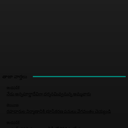
తాజా వార్తలు
ఆంధ్రప్రదేశ్
నేడు అన్నపూర్ణాదేవిగా దర్శనమివ్వనున్న అమ్మవారు
తెలంగాణ
రహదారుల నిర్మాణానికి భూసేకరణ పనులు వేగవంతం చెయ్యండి
ఆంధ్రప్రదేశ్