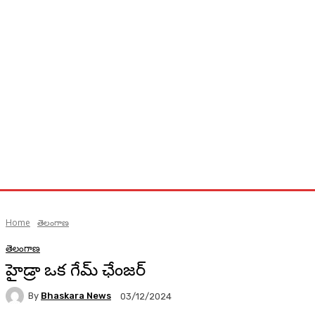
Home
తెలంగాణ
తెలంగాణ
హైడ్రా ఒక గేమ్ ఛేంజర్
By
Bhaskara News
03/12/2024