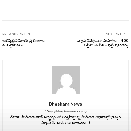
Facebook
Twitter
Pinterest
WhatsA
PREVIOUS ARTICLE
NEXT ARTICLE
అభివృద్ధి పనులకు ప్రారంభాలు,
వ్యాపారవేత్తలుగా మహిళలు…400
శంకుస్థాపనలు
బస్తీలు ఎంపిక – భట్టి విక్రమార్క
Bhaskara News
https://bhaskaranews.com/
నేమాని మీడియా హౌస్ ఆధ్వర్యంలో నిర్వహిస్తున్న మీడియా విభాగాల్లో భాస్కర
న్యూస్ (bhaskaranews.com)