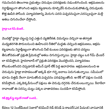
గమనించిన తెలంగాణ ప్రభుత్వం చెరువుల పరిరక్షణకు నడుంబిగించింది. ఆక్రమణలను
నిర్దాక్షిణ్యంగా తొలగించి అక్రమ కట్టడాలను కూల్చివేసి కుచించుకుపోతున్న చెరువులకు
కొత్త ఊపిరి పోసింది. పర్యావరణాన్ని మెరుగు పరచి పచ్చదనంపైనా,సరస్సులపైనా మళ్లీ
ఆశలు చిగురించేలా చేస్తోంది..
హైడ్రా ఒక గేమ్ ఛేంజర్..
మొదట్లో హైడ్రా చట్టంపై పెద్ద ఎత్తున వ్యతిరేకత, విమర్శలు వచ్చినా ఆ తర్వాత
మధ్యతరగతి పౌరులనుంచి ఊహించని రీతిలో మద్దతు వచ్చింది.ఆక్రమణలు, అక్రమ
కట్టడాలను నిర్దాక్షిణ్యంగా తొలగించి నీటి కుంటల పరిరక్షణకు తగిన చర్యలు
తీసుకోవడంతో ప్రక్రుతి ప్రేమికుల్లో ఆశలు చిగురిస్తున్నాయి. హైడ్రా చట్టం ఒక గేమ్ ఛేంజర్
లా కనిపిస్తోంది. హైదరాబాద్ లో ప్రక్రుతి పరిరక్షణ మొదలైందని, పర్యావరణం
కోలుకుంటోందని చెప్పడానికి అమీన్ పూర్ లేక్ పెద్ద ఉదాహరణ. ఆక్రమణలనుంచి ఆ
చెరువును హైడ్రా కాపాడటంతో అక్కడి భూ గర్భ జలాలు పెరుగుతున్నాయి. సమీపంలో
భూమి చిత్తడి నేలగా మారుతోంది.పచ్చదనం పరిఢవిల్లుతోంది. ఆ లేక్ లో పక్షుల సందడి
కనిపిస్తోంది. ఎక్కడెక్కడినుంచో పక్షులు ఈ చెరువు దగ్గరకు చేరుకుంటున్నాయి. కిలాకిలా
రావాలతో ఈ సరస్సు చుట్టు పక్కల వాతావరణం సందడిగా కనిపిస్తోంది.
రెడ్ బ్రెస్టెడ్ ఫ్లై క్యాచర్ రాకతో సందడి..
కేవలం 12 సెంటీమీటర్ల సైజులో కనిపించే రెడ్ బ్రెస్టెడ్ ఫ్లై క్యాచర్(ఎర్ర పిచ్చుక) వాస్తవానికి