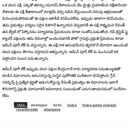
ఒక వలస పక్షి. ఎక్కడో తూర్పు యూరప్ దేశాలనుంచి వేల మైళ్లు ప్రయాణించి దక్షిణాసియా
దేశాలకు ఈ పక్షి శీతాకాలంలో మాత్రమే వచ్చి విడిది చేస్తుంటుంది.చెరువు ఆక్రమణలతో
కుచించుకుపోవడంతో ఈ పక్షుల అలికిడి కనిపించలేదు. ఇప్పుడు తాజాగా కనిపిచండం..
తమ ప్రభుత్వం చర్యలు సరైన దిశగానే ఉన్నాయని చెప్పడానికి ఈ పక్షే సాక్ష్యమని రేవంత్
తన ట్వీట్ లో పేర్కొనడం పర్యావరణ ప్రేమికులను కూడా సంతోష పెడుతోంది. రెడ్ బ్రెస్టెడ్ ఫ్లై
క్యాచర్ పక్షులను తమ కెమెరాల్లో బంధించడానికి ఫోటో గ్రాఫర్లు,ప్రక్రుతి ప్రేమికులు కూడా
అమీన్ పూర్ లేక్ కు వస్తున్నారు. ఈ పక్షి రాక ఆరంభమేనని త్వరలొనే వేలాదిగా ఇటువంటి
వలస పక్షులు, కొంగలు వస్తాయని ఆశిస్తున్నారు. అమీన్ పూర్ లేక్ కు మునుపటి కళ
వస్తోందని సంబర పడుతున్నారు.
అమీన్ పూర్ లేక్ ఇప్పుడు వలస పక్షుల కేంద్రంగానే కాదు పర్యావరణ సమతుల్యతతో
కూడిన విధానాలను అనుసరిస్తున్న సుస్థిర పురోగతికి సంకేతంగా కనిపిస్తోంది. గ్రీన్
గవర్నెన్స్ పై ప్రత్యేక శ్రద్ధతో అడుగులేస్తున్న రేవంత్ ప్రభుత్వం ఈ విధానాలను ఇలాగే
కొనసాగిస్తే ప్రక్రుతి, మానవాళికి అవినాభావ సంబంధంతో ఎదుగుతాయనడంలో సందేహం
లేదు.
TAGS
ameenpur
birds
hydra
hydra game changer
revanthreddy
telangana