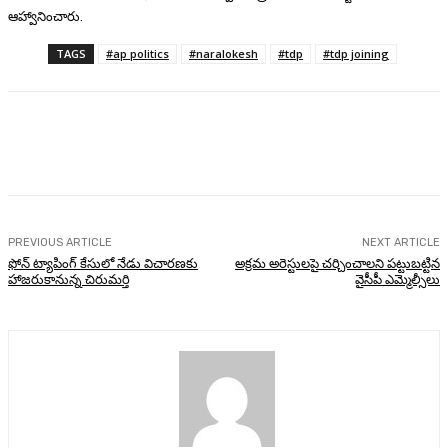
ఆహ్వానించారు.
TAGS
#ap politics
#naralokesh
#tdp
#tdp joining
Facebook
Twitter
Pinterest
WhatsA
PREVIOUS ARTICLE
NEXT ARTICLE
ఫోన్ ట్యాపింగ్ కేసులో నేడు విచారణకు
అక్రమ అరెస్టులపై చర్చించాలని పట్టుబట్టిన
హాజరుకానున్న చిరుమర్తి
వైసీపీ ఎమ్మెల్సీలు