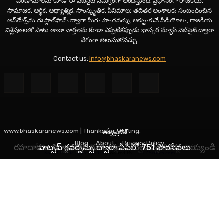
పరిణామాలను కూడా ఈ వెబ్‌సైట్ సమగ్రంగా అందిస్తుంది. ప్రధానంగా రాజకీయ,
సామాజిక, ఆర్థిక, ఆధ్యాత్మిక, సాంస్కృతిక, సినిమాలు తదితర అంశాలకు సంబంధించిన
అప్‌డేట్స్‌ను ఈ ప్లాట్‌ఫామ్‌ ద్వారా మీరు పొందవచ్చు. ఆకట్టుకునే వీడియోలు, రాజకీయ
విశ్లేషణలతో పాటు తాజా వార్తలను కూడా ఎప్పటికప్పుడు భాస్కర న్యూస్ వెబ్‌సైట్ ద్వారా
వేగంగా తెలుసుకోవచ్చు.
Contact us:
info@bhaskaranews.com
www.bhaskaranews.com | Thanks for Visiting.
ఆంధ్రప్రదేశ్
ఆంధ్రప్రదేశ్
తెలంగాణ
Blog
About
Privacy Policy
రహదారుల నిర్మాణానికి భూసేకరణ పనులు వేగవంతం చెయ్యండి
నేడు అన్నపూర్ణాదేవిగా దర్శనమివ్వనున్న అమ్మవారు
వాట్సప్ గవర్నెన్సు ద్వారా ఏపీలో 751 పౌరసేవలు
Social Media Auto Publish
Powered By :
XYZScripts.com