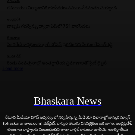
తెలంగాణ
రహదారుల నిర్మాణానికి భూసేకరణ పనులు వేగవంతం చెయ్యండి
ఆంధ్రప్రదేశ్
వాట్సప్ గవర్నెన్సు ద్వారా ఏపీలో 751 పౌరసేవలు
తెలంగాణ
సింగరేణి కార్మికులకు భారీ బోనస్‌ ప్రకటించిన సీయం రేవంత్‌రెడ్డి
ఆంధ్రప్రదేశ్
రెండు సంవత్సరాల్లో అంతర్జాతీయ ప్రమాణాలతో స్టేట్ లైబ్రరీ
Load more
Bhaskara News
నేమాని మీడియా హౌస్ ఆధ్వర్యంలో నిర్వహిస్తున్న మీడియా విభాగాల్లో భాస్కర న్యూస్
(bhaskaranews.com) వెబ్‌సైట్, భాస్కర తెలుగు దినపత్రికలు ఒక భాగం. ఆంధ్రప్రదేశ్,
తెలంగాణ రాష్ట్రాలకు సంబంధించిన తాజా వార్తలే కాకుండా జాతీయ, అంతర్జాతీయ