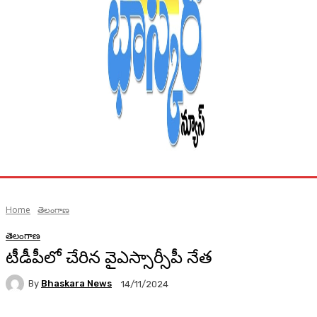
Home
తెలంగాణ
తెలంగాణ
టీడీపీలో చేరిన వైఎస్సార్సీపీ నేత
By
Bhaskara News
14/11/2024
96