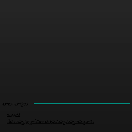
తాజా వార్తలు
ఆంధ్రప్రదేశ్
నేడు అన్నపూర్ణాదేవిగా దర్శనమివ్వనున్న అమ్మవారు