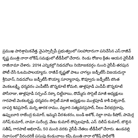
ప్రముఖ పారిశ్రామికవేత్త, వైఎస్సార్సీపీ ప్రభుత్వంలో సలహాదారుగా పనిచేసిన ఎస్.రాజీవ్
కృష్ణ మంత్రి నారా లోకేష్ సమక్షంలో టీడీపీలో చేరారు. రెండు రోజుల క్రితం ఆయన వైసీపీకి
రాజీనామా చేశారు. 2014 ఎన్నికల్లో నిడదవోలు నియోజకవర్గం నుంచి వైసీపీ తరపున
పోటీ చేసి ఓటమిపాలయ్యారు. రాజీవ్ కృష్ణతో పాటు చాగల్లు జడ్పీటీసీ విజయదుర్గా
శ్రీనివాస్, నిడదవోలు జడ్పీటీసీ కొయ్యా సూర్యారావు, కొవ్వూరు జడ్పీటీసీ బొంత
వెంకటలక్ష్మి, ధర్మవరం ఎంపీటీసీ జొన్నకూటి కోమలి, తాళ్లపూడి ఎంపీపీ జొన్నకూటి
పోసిరాజు, తాళ్లపూడి సర్పంచ్ నక్కా చిట్టిబాబు, దొమ్మేరు సొసైటీ మాజీ అధ్యక్షులు
గారపాటి వెంకటకృష్ణ, ధర్మవరం సొసైటీ మాజీ అధ్యక్షులు ముళ్లపూడి కాశీ విశ్వనాథ్,
దాపర్తి శివప్రసాద్, మర్ని తారక రాము, వల్లూరి సత్యవరప్రసాద్, నీలం వీరభద్రరావు,
ఉప్పులూరి రాజేంద్ర కుమార్, ఇమ్మని వీరశంకరం, బండి అశోక్, నల్లా రామ కిషోర్, పామెర్ల
నగేష్ కుమార్, నామా సురేంద్ర, వేణు కుమార్ దొప్పలపూడి, ఎన్. దిలీప్ కుమార్, బొల్లిన
సతీష్, గారపాటి అభిరామ్, 50 మంది వరకు వైసీపీ నేతలు టీడీపీలో చేరారు. ఉండవల్లి
నివాసంలో వీరందరికీ పసుపు కండువాలు కప్పి మంత్రి నారా లోకేష్ పార్టీలోకి