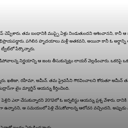
ు బ్రేక‌ప్ చెప్పేశారు. త‌మ బంధానికి ముప్పై ఏళ్లు నిండుతుంద‌ని ఆశించాన‌ని, కానీ ఆ 
రాయ‌ప‌డ్డారు. ప‌గిలిన హృద‌యాలు మ‌ళ్లీ అత‌క‌వ‌ని, అయినా కానీ ఓ అర్ధాన్ని 
ట్వీట్‌లో పేర్కొన్నారు.
ు విడిపోవాల‌న్న నిర్ణ‌యాన్ని ఆ జంట తీసుకున్న‌ట్లు లాయ‌ర్ వెల్ల‌డించారు. ఒక‌రిపై ఒ
ారు. ఖ‌తిజా, ర‌హీమా, అమీన్‌. త‌మ ప్రైవ‌సీని గౌర‌వించాల‌ని కోరుతూ అమీన్ త‌న ఇన్
ాస్‌గా టైం మ్యాగ్జిన్ ఆయ‌న్ను కీర్తించింది.
న పెళ్లిని ఎలా చేసుకున్నార‌ని 2012లో ఓ జ‌ర్న‌లిస్టు ఆయ‌న్ను ప్ర‌శ్న వేశారు. ద
ఉన్నాన‌ని, ఆ స‌మ‌యంలో పెళ్లి చేసుకోవాల‌న్న ఆలోచ‌న వ‌చ్చింద‌ని, అప్పుడు నా వ
ాత సైరాతో బంధం ఏర్ప‌డింద‌న్నారు.