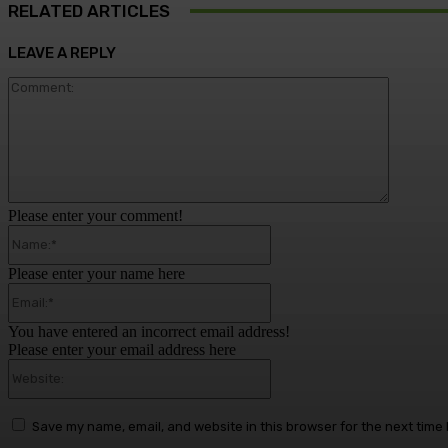
RELATED ARTICLES
LEAVE A REPLY
Comment
Please enter your comment!
Name:*
Please enter your name here
Email:*
You have entered an incorrect email address!
Please enter your email address here
Website:
Save my name, email, and website in this browser for the next time