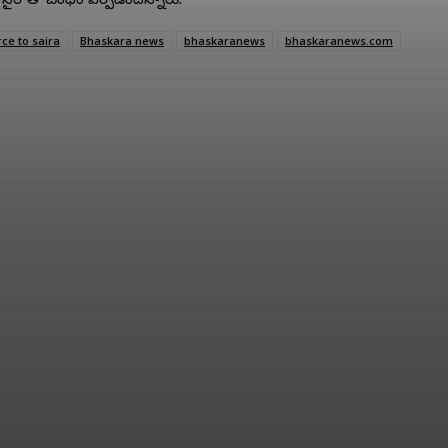
ce to saira
Bhaskara news
bhaskaranews
bhaskaranews.com
terest
WhatsApp