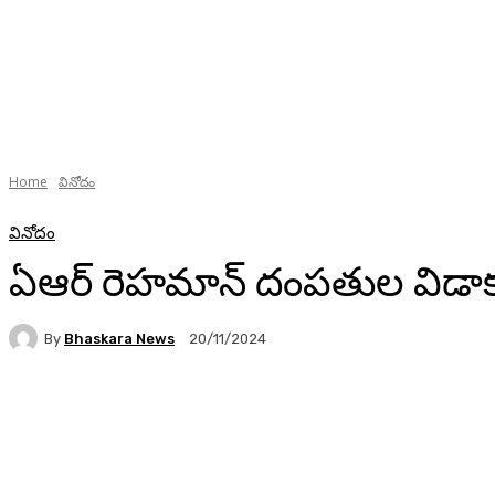
Home
వినోదం
వినోదం
ఏఆర్ రెహమాన్ దంపతుల విడా
By
Bhaskara News
20/11/2024
79
Facebook
Twitter
Pinterest
WhatsA