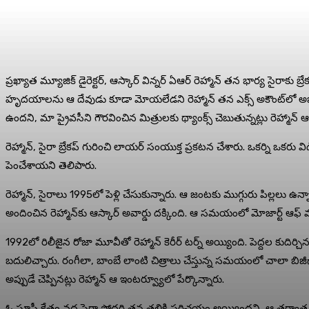
ప్ర‌ఖ్యాత మ్యూజిక్ డైరెక్ట‌ర్‌, ఆస్కార్ విన్న‌ర్ ఏఆర్ రెహ్మాన్‌ త‌న భార్య సైరాక
హృద‌యాల‌ను ఆ దేవుడు కూడా మోయ‌లేడ‌ని రెహ్మాన్ త‌న ఎక్స్ అకౌంట్‌లో అభిప్
ఉంద‌ని, మా ప్రైవ‌సీని గౌర‌వించిన మిత్రుల‌కు థ్యాంక్స్ చెబుతున్న‌ట్లు రెహ్మాన్ ఆ 
రెహ్మాన్‌, సైరా బ్రేక‌ప్ గురించి లాయ‌ర్ సంయుక్త ప్ర‌క‌ట‌న చేశారు. ఒక‌ర్ని ఒక‌ర
పెంచేశాయ‌ని తెలిపారు.
రెహ్మాన్‌, సైరాలు 1995లో పెళ్లి చేసుకున్నారు. ఆ జంట‌కు ముగ్గురు పిల్ల‌లు ఉన్న
అందించిన రెహ్మాన్‌కు ఆస్కార్ అవార్డు ద‌క్కింది. ఆ స‌మ‌యంలో మోజార్ట్ ఆఫ్ మ‌ద్ర
1992లో రిలీజైన రోజా మూవీతో రెహ్మాన్ కెరీర్ ట‌ర్న్ అయ్యింది. పెద్ద‌ల కుదిర్చి
బదులిచ్చారు. రంగీలా, బాంబే లాంటి చిత్రాలు చేస్తున్న స‌మ‌యంలో చాలా బిజీగా 
అప్పుడే చెప్పిన‌ట్లు రెహ్మాన్ ఆ ఇంట‌ర్వ్యూలో పేర్కొన్నారు.
ఓ సూఫీ క్షేత్రం వ‌ద్ద సైరా సోద‌రి త‌న త‌ల్లికి ప‌రిచ‌యం అయ్యింద‌ని, ఆ త‌ర్వ