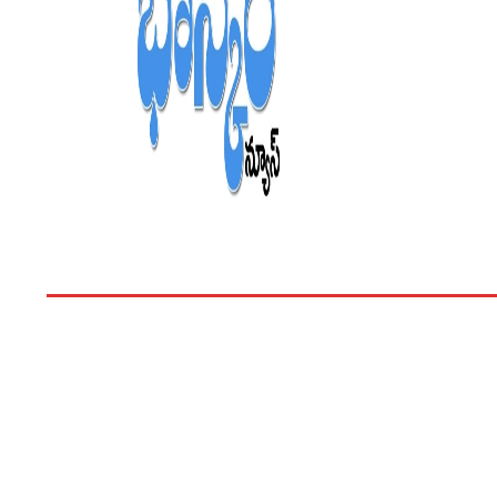
హోం
తెలంగాణ
ఆంధ్రప్రదేశ్
వినోదం
భ