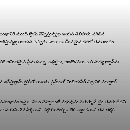
బంధానికి ముందే బ్రేక‌ప్ చెప్పేస్తున్న‌ట్లు ఆయ‌న తెలిపారు. ప‌గిలిన
ఆశిస్తున్న‌ట్లు ఆయ‌న చెప్పారు. చాలా బ‌ల‌హీన‌మైన ద‌శ‌లో త‌మ బంధం
క‌రికి అమిత‌మైన ప్రేమ ఉన్నా.. ఉద్రిక్త‌లు, ఆందోళ‌న‌లు వారి మ‌ధ్య గ్యాప్‌ను
‌స్టాగ్రామ్ స్టోరీలో రాశాడు. స్ల‌మ్‌డాగ్ మిలియ‌నీర్ చిత్రానికి మ్యూజిక్
ానికి స‌మాధానం ఇస్తూ.. నిజం చెప్పాలంటే వ‌ధువును వెతుక్కునే టైం త‌న‌కు లేద‌ని
‌యసు 29 ఏళ్లు అని, పెళ్లి కూతుర్ని వెతికి పెట్టండి అని త‌న త‌ల్లికి