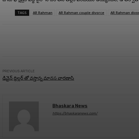
TAGS
AR Rahman
AR Rahman couple divorce
AR Rahman divor
Share
Facebook
Twitter
Pin
PREVIOUS ARTICLE
డివైన్ థ్రిల్లర్ తో వస్తొన్న మానస వారణాసి
Bhaskara News
https://bhaskaranews.com/