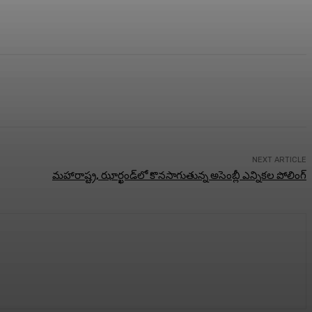
NEXT ARTICLE
మహారాష్ట్ర, ఝార్ఖండ్‌లో కొనసాగుతున్న అసెంబ్లీ ఎన్నికల పోలింగ్‌