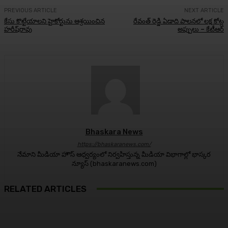
PREVIOUS ARTICLE
NEXT ARTICLE
కేసు కొట్టేయాలని హైకోర్టును ఆశ్రయించిన
రేవంత్ రెడ్డి ఏడాది పాల‌న‌లో ల‌క్ష కోట్ల
హరీష్‌రావు
అప్పులు – కేటీఆర్‌
Bhaskara News
https://bhaskaranews.com/
నేమాని మీడియా హౌస్ ఆధ్వర్యంలో నిర్వహిస్తున్న మీడియా విభాగాల్లో భాస్కర
న్యూస్ (bhaskaranews.com)
RELATED ARTICLES