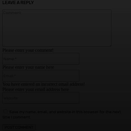
LEAVE A REPLY
Comment:
Please enter your comment!
Name:*
Please enter your name here
Email:*
You have entered an incorrect email address!
Please enter your email address here
Website:
Save my name, email, and website in this browser for the next
time I comment.