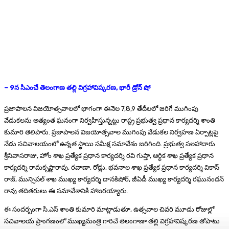
– 9న సిఎంచే తెలంగాణ తల్లి విగ్రహావిష్కరణ, భారీ డ్రోన్ షో
ప్రజాపాలన విజయోత్సవాలలో భాగంగా ఈనెల 7,8,9 తేదీలలో జరిగే ముగింపు
వేడుకలను అత్యంత ఘనంగా నిర్వహిస్తున్నట్టు రాష్ట్ర ప్రభుత్వ ప్రధాన కార్యదర్శి శాంతి
కుమారి తెలిపారు. ప్రజాపాలన విజయోత్సవాల ముగింపు వేడుకల నిర్వహణ ఏర్పాట్లపై
నేడు సచివాలయంలో ఉన్నత స్థాయి సమీక్ష సమావేశం జరిగింది. ప్రభుత్వ సలహాదారు
శ్రీనివాసరాజు, హోం శాఖ ప్రత్యేక ప్రధాన కార్యదర్శి రవి గుప్తా, ఆర్ధిక శాఖ ప్రత్యేక ప్రధాన
కార్యదర్శి రామకృష్ణారావు, రవాణా, రోడ్లు, భవనాల శాఖ ప్రత్యేక ప్రధాన కార్యదర్శి వికాస్
రాజ్, మున్సిపల్ శాఖ ముఖ్య కార్యదర్శి దానకిషోర్, జీఏడీ ముఖ్య కార్యదర్శి రఘునందన్
రావు తదితరులు ఈ సమావేశానికి హాజరయ్యారు.
ఈ సందర్బంగా సి.ఎస్ శాంతి కుమారి మాట్లాడుతూ, ఉత్సవాల చివరి మూడు రోజుల్లో
సచివాలయ ప్రాంగణంలో ముఖ్యమంత్రి గారిచే తెలంగాణా తల్లి విగ్రహావిష్కరణ తోపాటు