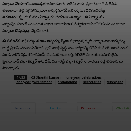
ఏర్పాటు చేయాలని సంబంధిత అధికారులను ఆదేశించారు. ప్రధానంగా 9 వ తేదీన
తెలంగాణా తల్లి విగ్రహావిష్కరణ కార్యక్రమానికి ఒక లక్ష మంది హాజరయ్యే
అవకాశమున్నందున తగు ఏర్పాట్లను చేయాలని అన్నారు. ఈ ఏర్పాట్లను
పర్యవేక్షించడానికి సంబంధిత శాఖల అధికారులతో ప్రత్యేకంగా కంట్రోల్ రూమ్ ను కూడా
ఏర్పాటు చేస్తున్నట్టు వెల్లడించారు.
ఈ సమావేశంలో, పర్యటక శాఖ కార్యదర్శి స్మితా సభర్వాల్, గృహ నిర్మాణ శాఖ కార్యదర్శి
బుద్ధ ప్రకాష్, పంచాయతీరాజ్, గ్రామీణాభివృద్ధి శాఖ కార్యదర్శి లోకేష్ కుమార్, జలమండలి
ఎం.డి అశోక్ రెడ్డి, జీహెచ్‌ఎంసీ కమిషనర్‌ ఇలంబర్తి, ADGP సంజయ్ కుమార్ జైన్,
హైదరాబాద్ జిల్లా కలెక్టర్ అనుదీప్, రంగారెడ్డి జిల్లా కలెక్టర్ నారాయణ రెడ్డి తదితరులు
పాల్గొన్నారు.
TAGS
CS Shanthi kumari
one year celebrations
one year government
prajapalana
secretariat
telangana
Facebook
Twitter
Pinterest
WhatsA