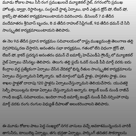
మూడు రోజుల పాటు సినీ రంగ ప్రముఖులచే మ్యూజికల్ నైట్, నగరంలోని ప్రముఖ
హోటళ్లు, డ్వాక్రా, రెస్టారెంట్లు, సంస్థలచే స్టాళ్ళ ఏర్పాటు, భారీ ఎత్తున డ్రోన్ షో, లేజర్ షో,
క్రాకర్స్ షో తదితర కార్యక్రమాలుంటాయని వివరించారు. డిసెంబర్ 7 వ తేదీన
వందేమాతరం శ్రీనివాస్ బృందం, 8 వ తేదీన రాహుల్ సిప్లిగంజ్, 9వ తేదీన థమన్ చే సినీ
సాంస్కృతిక కార్యక్రమాలుంటాయని తెలిపారు.
ఈ నెల 9వ తేదీన ప్రధాన కార్యక్రమం సచివాలయంలో రాష్ట్ర ముఖ్యమంత్రి తెలంగాణ తల్లి
విగ్రహావిష్కరణ చేస్తారని, అనంతరం సభా కార్యక్రమం, గతంలో లేని విధంగా డ్రోన్ షో,
లేజర్ షో, క్రాకర్ ప్రదర్శన అనంతరం థమన్ చే ఐమాక్స్ హెచ్ఎండీఏ గ్రౌండ్స్ లో మ్యూజికల్
నైట్ ఏర్పాటు చేసినట్టు తెలిపారు. తెలుగు తల్లి ఫ్లయ్ ఓవర్ నుండి పీవీ మార్గ్ వరకు ఐదు
కేంద్రాల వద్ద ప్రత్యేకంగా ఏర్పాటు చేసిన వేదికల్లో భిన్న రీతుల సాంస్కృతిక కార్యక్రమాలను
ఏర్పాటు చేస్తున్నామని పేర్కొన్నారు. ఇదే మార్గంలో ఫుడ్ స్టాళ్లు, హస్తకళల స్టాళ్లు, పలు
శాఖల స్టాళ్లతో దాదాపు 120 స్టాళ్లను ఏర్పాటుచేస్తున్నామని తెలియచేసారు. యువతకై
సెల్ఫీ పాయింట్లను కూడా ఏర్పాటు చేస్తున్నామని అన్నారు. ట్యాంక్ బండ్ నుండి రాజీవ్
గాంధీ జంక్షన్, సచివాలయం, ఇందిరా గాంధీ ఐమాక్స్ జంక్షన్ నుండి పీవీ నర్సింహా రావు
మార్గ్ వరకు రంగు రంగుల విధ్యుత్ దీపాలతో అలంకరించాలని తెలిపారు.
ఈ మూడు రోజుల పాటు పెద్ద సంఖ్యలో నగర వాసులు వచ్చే అవకాశమున్నందున వారికి
తాగునీరు, టాయిలెట్ల ఏర్పాట్లు, తగు భద్రతా ఏర్పాట్లు, పార్కింగ్ తదితర సౌకర్యాలను