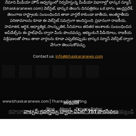
నేమాని మీడియా హౌస్ ఆధ్వర్యంలో నిర్వహిస్తున్న మీడియా విభాగాల్లో భాస్కర న్యూస్
(bhaskaranews.com) వెబ్‌సైట్, భాస్కర తెలుగు దినపత్రికలు ఒక భాగం. ఆంధ్రప్రదేశ్,
తెలంగాణ రాష్ట్రాలకు సంబంధించిన తాజా వార్తలే కాకుండా జాతీయ, అంతర్జాతీయ
పరిణామాలను కూడా ఈ వెబ్‌సైట్ సమగ్రంగా అందిస్తుంది. ప్రధానంగా రాజకీయ,
సామాజిక, ఆర్థిక, ఆధ్యాత్మిక, సాంస్కృతిక, సినిమాలు తదితర అంశాలకు సంబంధించిన
అప్‌డేట్స్‌ను ఈ ప్లాట్‌ఫామ్‌ ద్వారా మీరు పొందవచ్చు. ఆకట్టుకునే వీడియోలు, రాజకీయ
విశ్లేషణలతో పాటు తాజా వార్తలను కూడా ఎప్పటికప్పుడు భాస్కర న్యూస్ వెబ్‌సైట్ ద్వారా
వేగంగా తెలుసుకోవచ్చు.
Contact us:
info@bhaskaranews.com
www.bhaskaranews.com | Thanks for Visiting.
ఆంధ్రప్రదేశ్
ఆంధ్రప్రదేశ్
తెలంగాణ
Blog
About
Privacy Policy
రహదారుల నిర్మాణానికి భూసేకరణ పనులు వేగవంతం చెయ్యండి
నేడు అన్నపూర్ణాదేవిగా దర్శనమివ్వనున్న అమ్మవారు
వాట్సప్ గవర్నెన్సు ద్వారా ఏపీలో 751 పౌరసేవలు
Social Media Auto Publish
Powered By :
XYZScripts.com