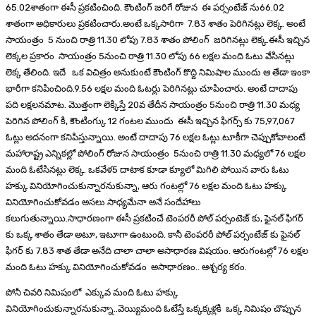
65.02శాతంగా ఈసీ ప్రకటించింది. కౌంటింగ్ జరిగే రోజున ఈ పర్సంటేజ్ ను66.02
శాతంగా అధికారులు ప్రకటించారు.అంటే ఒక్కసారిగా 7.83 శాతం పెరిగినట్లు లెక్క. అంటే
సాయంత్రం 5 నుంచి రాత్రి 11.30 లోపు 7.83 శాతం పోలింగ్ జరిగినట్లు లెక్క.ఈసీ ఇచ్చిన
లెక్కల ప్రకారం సాయంత్రం 5నుంచి రాత్రి 11.30 లోపు 66 లక్షల మంది ఓటు వేసినట్లు
లెక్క తేలింది. ఇదే ఒక విచిత్రం అనుకుంటే కౌంటింగ్ కొద్ది నిమిషాల ముందు ఆ తేడా ఇంకా
భారీగా కనిపించింది.9.56 లక్షల మంది ఓటర్లు పెరిగినట్లు చూపించారు. అంటే దాదాపు
పది లక్షలనమాట. మొత్తంగా లెక్కిస్తే 20వ తేదీన సాయంత్రం 5నుంచి రాత్రి 11.30 మధ్య
పెరిగిన పోలింగ్ కి, కౌంటింగ్కు 12 గంటల ముందు ఈసీ ఇచ్చిన ఫిగర్స్ కు 75,97,067
ఓట్లు అదనంగా కనిపిస్తున్నాయి. అంటే దాదాపు 76 లక్షల ఓట్లు.టూకీగా చెప్పుకోవాలంటే
మహారాష్ట్ర ఎన్నికల్లో పోలింగ్ రోజున సాయంత్రం 5నుంచి రాత్రి 11.30 మధ్యలో 76 లక్షల
మంది ఓటేసినట్లు లెక్క. ఒకవేళ5 దాటాక కూడా క్యూలో మిగిలి పోయిన వారు ఓటు
హక్కు వినియోగించుకున్నారనుకున్నా, ఆరు గంటల్లో 76 లక్షల మంది ఓటు హక్కు
వినియోగించుకోవడం అసలు సాధ్యమేనా అనే సందేహాలు
కలుగుతున్నాయి.సాధారణంగా ఈసీ ప్రకటించే టెంపరరీ పోల్ పర్సంటెజ్ కు, ఫైనల్ ఫిగర్
కు ఒక్క శాతం తేడా అటూ, ఇటూగా ఉంటుంది. కానీ టెంపరరీ పోల్ పర్సంటేజ్ కు ఫైనల్
ఫిగర్ కు 7.83 శాత తేడా అనేది చాలా చాలా అసాధారణ విషయం. ఆరుగంటల్లో 76 లక్షల
మంది ఓటు హక్కు వినియోగించుకోవడం అసాధారణం.. ఆశ్చర్య కరం.
పోనీ చివరి నిమిషంలో ఎక్కువ మంది ఓటు హక్కు
వినియోగించుకున్నారనుకున్నా..వెయ్యిమంది ఓటేస్తే ఒక్కక్కళ్లకి ఒక్క నిమిషం చొప్పున