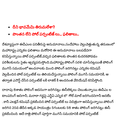
దీని భావమేమి తిరుమలేశా?
పొంతన లేని పోల్ పర్సంటేజ్ లు… ఫలితాలు..
దేశవ్యాప్తంగా ఈవీఎంల పనితీరుపై అనుమానాలు,సందేహాలు వెల్లువెత్తుతున్న తరుణంలో
మహారాష్ట్ర ఎన్నికల ఫలితాలు మరోసారి ఈ అనుమానాలు బలపడేవిగా
కనిపిస్తున్నాయి.పోల్ పర్సంటేజ్,వచ్చిన ఫలితాలకు పొంతన కుదరకపోవడం
పరిశీలకులను సైతం ఆ్చర్యపరుస్తోంది.మహారాష్ట్ర పోలింగ్ సరళి చూసినట్లయితే పోలింగ్
ముగిసే సమయంలో అంచనాలకు మించి పోలింగ్ జరిగినట్లు ఎన్నికల కమిషన్
వెల్లడించిన పోల్ పర్సంటేజ్ లు తెలియచేస్తున్నాయి.పోలింగ్ ముగిసే సమయానికి, ఆ
తర్వాత ఎనౌన్ష్ చేసిన పర్సంటేజ్ లకి లాజిక్ కి అందనంత వేరియేషన్ కనిపిస్తోంది.
దాదాపు 8శాతం పోలింగ్ అదనంగా జరిగినట్లు ఈసీలెక్కలు చెబుతున్నాయి.ఈవీఎం ల
టాంపరింగ్ అనిగానీ, మరాఠా గడ్డపై ఎన్డీఏ ఎన్నిక లొ గోల్ మాల్ జరిగిందనిగానీ అనలేం
..కానీ ఎలక్షన్ కమిషన్ ప్రకటించిన పోల్ పర్సంటేజ్ లు విచిత్రంగా అనిపిస్తున్నాయి.పోలింగ్
జరిగిన 20వ తేదీన అక్కడ సాయంత్రం 5గంటలకు 58 శాతం పోలింగ్ జరిగినట్లు ఈసీ
ప్రకటించింది. అదే రాత్రి పోలింగ్ పూర్తిగా ముగిసే సమయానికి పోల్ పర్సంటేజ్