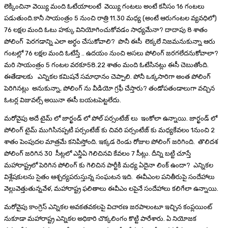
లెక్కించినా వెయ్యి మంది ఓటేయాలంటే వెయ్యి గంటలు అంటే కనీసం 16 గంటలు
పడుతుంది.కానీ సాయంత్రం 5 నుంచి రాత్రి 11.30 మధ్య (అంటే ఆరుగంటల వ్యవధిలో)
76 లక్షల మంది ఓటు హక్కు వినియోగించుకోవడం సాధ్యమేనా? దాదాపు 8 శాతం
పోలింగ్ పెరగడాన్ని ఎలా అర్ధం చేసుకోవాలి? పొనీ ఈసీ లెక్కలే నిజమనుకున్నా ఆరు
గంటల్లో 76 లక్షల మంది ఓటేస్తే .. ఉదయం నుంచి అసలు పోలింగ్ జరగలేదనుకోవాలా?
మరి సాయంత్రం 5 గంటల వరకూ58.22 శాతం మంది ఓటేసినట్లు ఈసీ చెబుతోంది.
ఈతేడాలకు ఎన్నికల కమిషనే సమాధానం చెప్పాలి. పోనీ ఒక్కసారిగా అంత పోలింగ్
పెరిగినట్లు అనుకున్నా, పోలింగ్ ను వీడియో గ్రఫీ చేస్తారు? తండోపతండాలుగా వచ్చిన
ఓటర్ల విజువల్స్ అయినా ఈసీ బయటపెట్టలేదు.
మరోవైపు అదే టైమ్ లో జార్ఖండ్ లో పోల్ పర్సంటేజ్ లు ఇంకోలా ఉన్నాయి. జార్ఖండ్ లో
పోలింగ్ టైమ్ ముగిసినప్పటి పర్సంటేజ్ కు చివరి పర్సంటేజ్ కు మధ్యకేవలం 1నుంచి 2
శాతం పెంపుదల మాత్రమే కనిపిస్తోంది. ఇక్కడ రెండు రోజుల పోలింగ్ జరిగింది. తొలిదశ
పోలింగ్ జరిగిన 30 సీట్లలో ఎన్డీఏ గెలిచినవి కేవలం 7 సీట్లు. దీన్ని బట్టి చూస్తే
మహారాష్ట్రలో పెరిగిన పోలింగ్ కు గెలిచిన పార్టీకి మధ్య ఏదైనా లింక్ ఉందా? ఎన్నికల
విశ్లేషకులను సైతం ఆశ్చర్యపరుస్తున్న సంఘటన ఇది. ఈవీఎంల పనితీరుపై సందేహాలు
వెల్లువెత్తుతున్నవేళ, మహారాష్ట్ర ఫలితాలు ఈవీఎం లపైనే సందేహాలు కలిగేలా ఉన్నాయి.
మరోవైపు కాంగ్రెస్ ఎన్నికల అవకతవకలపై విచారణ జరపాలంటూ ఇచ్చిన కంప్లయింట్
నుకూడా మహారాష్ట్ర ఎన్నికల అధికారి చొక్కలింగం కొట్టి పారేశారు. ఏ నియోజక