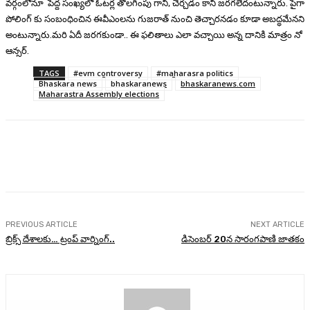
వర్గంలోనూ పెద్ద సంఖ్యలో ఓటర్ల తొలగింపు గానీ, చేర్చడం కానీ జరగలేదంటున్నారు. పైగా
పోలింగ్ కు సంబంధించిన ఈవీఎంలను గుజరాత్ నుంచి తెచ్చారనడం కూడా అబద్ధమేనని
అంటున్నారు.మరి ఏదీ జరగకుండా.. ఈ ఫలితాలు ఎలా వచ్చాయి అన్న దానికి మాత్రం నో
ఆన్సర్.
TAGS
#evm controversy
#maharasra politics
Bhaskara news
bhaskaranews
bhaskaranews.com
Maharastra Assembly elections
Facebook
Twitter
Pinterest
WhatsA
PREVIOUS ARTICLE
NEXT ARTICLE
బ్రిక్స్ దేశాలకు… ట్రంప్ వార్నింగ్..
డిసెంబర్ 20న సారంగపాణి జాతకం