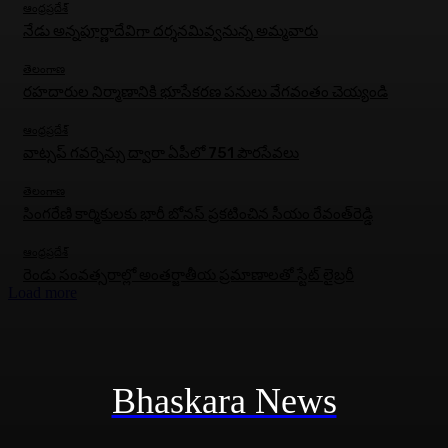
ఆంధ్రప్రదేశ్
నేడు అన్నపూర్ణాదేవిగా దర్శనమివ్వనున్న అమ్మవారు
తెలంగాణ
రహదారుల నిర్మాణానికి భూసేకరణ పనులు వేగవంతం చెయ్యండి
ఆంధ్రప్రదేశ్
వాట్సప్ గవర్నెన్సు ద్వారా ఏపీలో 751 పౌరసేవలు
తెలంగాణ
సింగరేణి కార్మికులకు భారీ బోనస్‌ ప్రకటించిన సీయం రేవంత్‌రెడ్డి
ఆంధ్రప్రదేశ్
రెండు సంవత్సరాల్లో అంతర్జాతీయ ప్రమాణాలతో స్టేట్ లైబ్రరీ
Load more
Bhaskara News