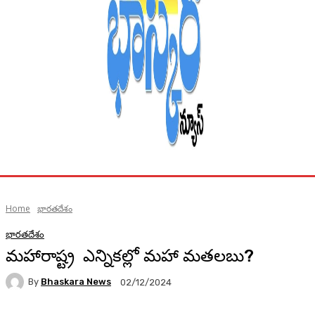
Home
భారతదేశం
భారతదేశం
మహారాష్ట్ర ఎన్నికల్లో మహా మతలబు?
By
Bhaskara News
02/12/2024
70